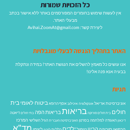
כל הזכויות שמורות
אין לעשות שימוש בחומרים המפורסמים באתר ללא אישור בכתב
מבעלי האתר.
ליצירת קשר: Avihai.ZoomAt@gmail.com
האתר בתהליך הנגשה לבעלי מוגבלויות
אנו עושים כל מאמץ להשלים את הנגשת האתר! במידה ונתקלת
בבעיה אנא פנה אלינו!
תגיות
בית
ביטוח לאומי
אוניברסיטת אריאל
אסף הרופא
אונקולוגיה
איכילוב
בריאות
חולים
בריאות הפה
דיאטה
בית חולים סורוקה
בתי חולים
המרכז
האגודה למלחמה בסרטן
הגיל השלישי
דיכאון
האוניברסיטה העברית
מד"א
ילדים
הריון
הרפואי סורוקה
טיפול
ליצמן
כללית
לידה