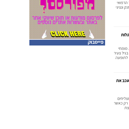
הרפואי
ק ונציגי
גלות
מומחי
גיל צעיר
 לתופעה
עכב את
צליחים
רק כאשר
צת