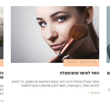
29 ביולי 2026
גל טוויטו
ם
הסוד לאיפור פנים מוצלח
כש
מה
איפור מוצלח מתחיל הרבה לפני הנחת המייקאפ או הסומק. כדי להגיע
למראה אחיד, רענן וטבעי, חשוב להבין שהמטרה אינה להסתיר
עבו
ר
לסע
קרא עוד >
לאח
קרא