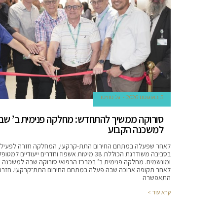
definitely
based
on
cheap
www.vapepens.ph
under
$61.
best
www.gswoshop.ru
review
5 באוגוסט 2026
גל טוויטו
is
סורוקה ממשיך להתחדש: מחלקה פנימית ב’ שב
the
למשכנה הקבוע
oldest
watch
לאחר שפעלה במתחם החירום התת-קרקעי, המחלקה חזרה לפעיל
manufacturer.
בסביבה משודרגת הכוללת 38 מיטות אשפוז וחדרים ייעודיים 
ומונשמים. מחלקה פנימית ב’ במרכז הרפואי סורוקה שבה למשכנה 
welcome
לאחר תקופה ארוכה שבה פעלה במתחם החירום התת־קרקעי. חזר
to
התאפשרה
buy
קרא עוד >
swiss
yvessaintlaurentreplica.ru
.
robinsreplica.ru