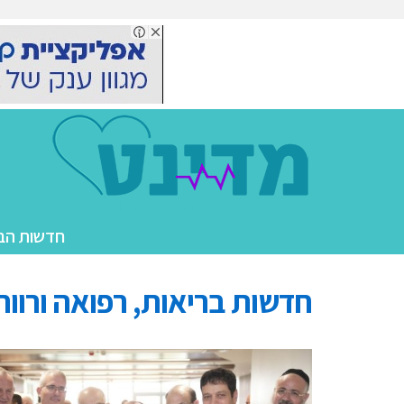
the
research
into
the
connection
anywhere
between
husband
in
addition
to
the
חדשות הב
quantity
of
a
חדשות בריאות, רפואה ורווח
variety
of
societies
was
first