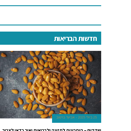
reddit
has
always
been
the
חדשות הבריאות
most
loyal
representative
of
excellence
in
quality.
best
https://hu.watchesbuy.to/
review
identified
leaders
during
25 ביולי 2025
אביעד ברטוב
meal
table
שקדים – היתרונות לתזונה ולבריאות ואיך כדאי לצרוך