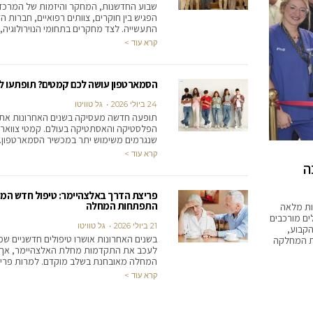
שבוע החדשנות, המחקר והיזמות של המרכז 
הפגיש בין חוקרים, צוותים רפואיים, חברות הזנ
התעשייה. לצד מחקרים בתחומי הנוירולוגיה,
קרא עוד >
הסמארטפון עושה לכם קמטים? תופתעו ל
24 ביולי 2026
גל טוויטו
תופעה חדשה מעסיקה בשנים האחרונות את 
הפלסטיקה והאסתטיקה בעולם. קמטי צוואר ב
שנגרמים משימוש יתר במכשיר הסמארטפון.
קרא עוד >
ה
פריצת הדרך באלצהיימר: טיפול חדש המ
התפתחות המחלה
ות מלאה
למטופלים מורכבים
21 ביולי 2026
גל טוויטו
הקבוע,
בשנים האחרונות אושרו טיפולים חדשניים שמ
ת המחלקה
לעכב את התקדמות מחלת האלצהיימר, אך 
המחלה מאובחנת בשלב מוקדם. למרות פרי
קרא עוד >