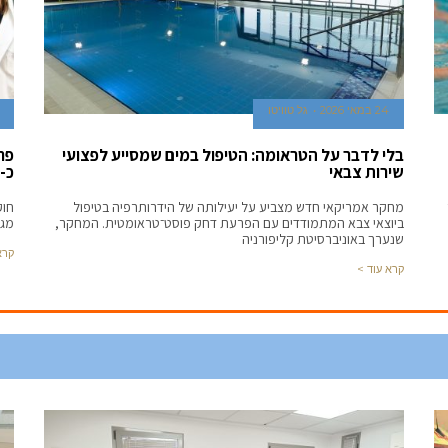
24 במאי 2026
גל טוויטו
בלי לדבר על הטראומה: הטיפול במים שמסייע לפצועי
פר
שירות צבאי
כ-10 מיליון ש״ח לחוקרי סורוקה
מחקר אמריקאי חדש מצביע על יעילותה של הידרותרפיה בטיפול
חוק
ביוצאי צבא המתמודדים עם הפרעת דחק פוסט־טראומטית. המחקר,
מגופ
שנערך באוניברסיטת קליפורניה
קרא
קרא עוד >