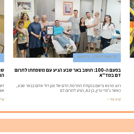
28 באפריל 2026
גל טוויטו
בפעם ה-100: תושב באר שבע הגיע עם משפחתו לתרום
שת
דם במד”א
הא
רגע מרגש נרשם בנקודת התרמת הדם של מגן דוד אדום בבאר שבע,
כאשר ג’פרי גרין, בן 62, הגיע לתרום דם
אונקולוגי
קרא עוד >
קרא