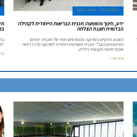
2 במרץ 2025
אביעד ברטוב
ידע, חינוך והשפעה: תכנית הבריאות הייחודית לקהילה
תק
הבדואית חוגגת הצלחה
בכ
השבוע התקיים בסורוקה מפגש סיום חגיגי של תוכנית “פורום
בדל
האימאמים בנגב”- תכנית משותפת וייחודית לסורוקה מרכז רפואי
“חיים
אוניברסיטאי מקבוצת כללית,
קרא
קרא עוד >