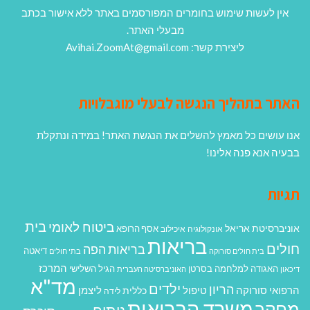
אין לעשות שימוש בחומרים המפורסמים באתר ללא אישור בכתב
מבעלי האתר.
ליצירת קשר: Avihai.ZoomAt@gmail.com
האתר בתהליך הנגשה לבעלי מוגבלויות
אנו עושים כל מאמץ להשלים את הנגשת האתר! במידה ונתקלת
בבעיה אנא פנה אלינו!
תגיות
בית
ביטוח לאומי
אוניברסיטת אריאל
אסף הרופא
אונקולוגיה
איכילוב
בריאות
חולים
בריאות הפה
דיאטה
בית חולים סורוקה
בתי חולים
המרכז
האגודה למלחמה בסרטן
הגיל השלישי
דיכאון
האוניברסיטה העברית
מד"א
ילדים
הריון
הרפואי סורוקה
טיפול
ליצמן
כללית
לידה
משרד הבריאות
מחקר