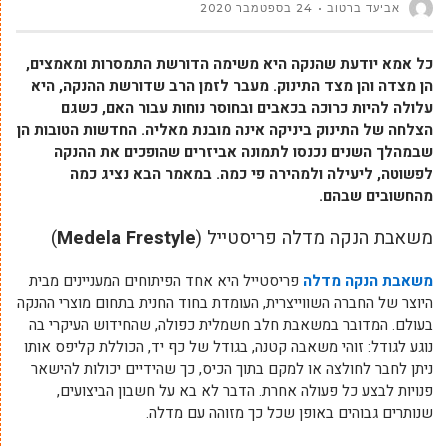
אביעד ברטוב
24 בספטמבר 2020
כל אמא יודעת שהנקה היא משימה הדורשת התמסרות ומאמצים,
הן מצדה והן מצד התינוק. מעבר לזמן הרב שדורשת ההנקה, היא
עלולה להיות כרוכה בכאבים ובחוסר נוחות עבור האם, כשגם
הצלחה של התינוק ביניקה אינה מובנת מאליה. החדשות הטובות הן
שבמהלך השנים נכנסו לתמונה אביזרים שהופכים את ההנקה
לפשוטה, ליעילה ולמהירה פי כמה. במאמר הבא נציג כמה
מהחשובים שבהם.
משאבת הנקה מדלה פריסטייל (
Medela Frestyle
)
משאבת הנקה מדלה
פריסטייל היא אחד הפיתוחים המעניינים מבית
היוצר של החברה השווייצרית, העומדת בחוד החנית בתחום מוצרי ההנקה
בעולם. המדובר במשאבת חלב חשמלית כפולה, שהחידוש העיקרי בה
נוגע לגודל: זוהי משאבה קטנה, בגודל של כף יד, הכוללת קליפס אותו
ניתן לחבר לחולצה או למקם בתוך הכיס, כך שהידיים יכולות להישאר
פנויות לבצע כל פעולה אחרת. הדבר לא בא על חשבון הביצועים,
שנותרים גבוהים באופן שכל כך מזוהה עם מדלה.