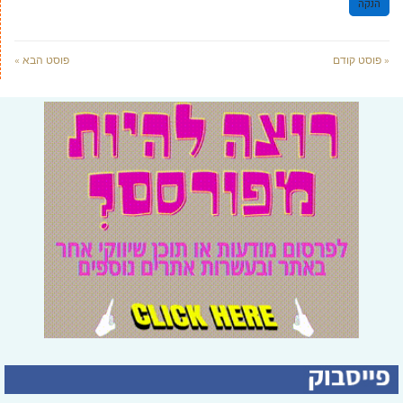
הנקה
« פוסט קודם
פוסט הבא »