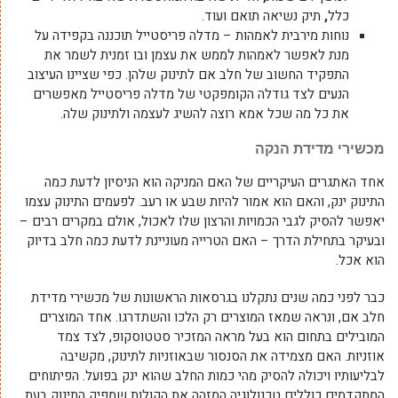
כלל
,
תיק נשיאה תואם ועוד.
נוחות מירבית לאמהות – מדלה פריסטייל תוכננה בקפידה על
מנת לאפשר לאמהות לממש את עצמן ובו זמנית לשמר את
התפקיד החשוב של חלב אם לתינוק שלהן. כפי שציינו העיצוב
הנעים לצד גודלה הקומפקטי של מדלה פריסטייל מאפשרים
את כל מה שכל אמא רוצה להשיג לעצמה ולתינוק שלה.
מכשירי מדידת הנקה
אחד האתגרים העיקריים של האם המניקה הוא הניסיון לדעת כמה
התינוק ינק, והאם הוא אמור להיות שבע או רעב. לפעמים התינוק עצמו
יאפשר להסיק לגבי הכמויות והרצון שלו לאכול, אולם במקרים רבים –
ובעיקר בתחילת הדרך – האם הטרייה מעוניינת לדעת כמה חלב בדיוק
הוא אכל.
כבר לפני כמה שנים נתקלנו בגרסאות הראשונות של מכשירי מדידת
חלב אם, ונראה שמאז המוצרים רק הלכו והשתדרגו. אחד המוצרים
המובילים בתחום הוא בעל מראה המזכיר סטטוסקופ, לצד צמד
אוזניות. האם מצמידה את הסנסור שבאוזניות לתינוק, מקשיבה
לבליעותיו ויכולה להסיק מהי כמות החלב שהוא ינק בפועל. הפיתוחים
המתקדמים כוללים טכנולוגיה המזהה את הקולות שמפיק התינוק בעת