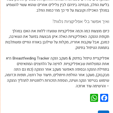
בליעת החלב, מבחינה ביניהם לבין צלילים אחרים שהוא עשוי להשמיע
במהלך האכילה וקובעת על פי כך מהי כמות החלב.
ואיך אפשר בלי אפליקציות נלוות?
כיום מוצעות כמה וכמה אפליקציות שנועדו ללוות את האם במהלך
תקופת ההנקה. האפליקציות האלה אינן מבצעות בפועל את השאיבה,
כמובן, אבל עוקבות אחריה, מקלות על שילובן באורח החיים ומשתלבות
בתמונת הטיפול בתינוק.
אפליקציית טיפול בתינוק & מעקב הנקה Breastfeeding Tracker היא
אחת המוצלחות שבאפליקציות. לחיצה על הלחצנים המתאימים
בתחילת ההנקה ובסופה תאפשר מעקב אחר ההנקה (כמו גם הזנה
מבקבוק), מעקב אחר החלפת חיתולים, תיעוד של רחצה, תופות וכדומה,
שימוש בטיימר הנקה ושינה, הוספת תזכורות רלוונטיות לתהליך ההנקה
– והרשימה עוד ארוכה.
WhatsApp
Facebook