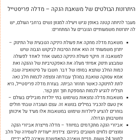
היתרונות הבולטים של משאבת הנקה – מדלה פריסטייל
מעבר להיותה קטנה באופן נגיש ויעילה למגוון נשים ברחבי העולם, יש
לה יתרונות משמעותיים הגוברים על המתחרים:
משאבת מדלה מחקה את פעולת היניקה הטבעית של התינוק –
יתרון משמעותי זה הוא אחת הסיבות לביקוש הגבוה שיש
למשאבה זו. חיקוי פעולת היניקה כמעט אחד לאחד לפעולה
שמבצע תינוק אמיתי מעלה את האפקטיביות של ההנקה ואת
כמות החלב שתצא בסופו של דבר. חשבו על סיטואציה שבה
אמא עסוקה שואבת במהלך עבודתה ומצפה לכמות חלב נאה
לתת לתינוקה כאשר תחזור הביתה. בעזרת מדלה פריסטייל, היא
תצליח להגיע לכמות המספקת תוך זמן קצר
.
משאבות מדלה נמצאות בשימוש בתי יולדות מובילים בעולם –
אין טעם להכביר במילים בנושא זה. עצם העובדה שבתי חולים
בוחרים להציע ליולדות שימוש במשאבות אלו מעיד על איכותן
וחשיבותן הגדולה.
אביזרי הנקה מתקדמים במיוחד – מדלה מייצרת אביזרי הנקה
ומוצרים נלווים חשובים ביניהם: צידנית ייעודית לשמירה של חלב
למשך 24 שעות
,
חזיית שאיבה המאפשרת שאיבה ללא ידיים