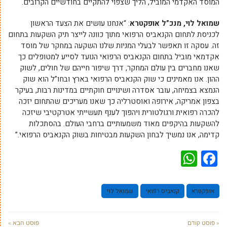
המוסד האקדמי המוביל, הליך שצפוי להתקיים בחודשיים הקרובים.
שמואל לוי, מנכ”ל אופקטרא
: “אנחנו עושים את הצעד הראשון
לכניסת לתחום הקנאביס הרפואי מתוך כוונה לייצר תיק השקעות בתחום
זה. עסקה זו תאפשר לבעלי המניות שלנו השקעה במחקר של מוסד
אקדמאי מוביל בתחום הקנאביס הרפואי הנועד לסייע למטופלים כך
שאנו מחברים בין עולם המחקר, דרך שיפור חייהם של חולים, לשוק
ההון. אנו מאמינים כי שוק הקנאביס הרפואי בארץ ובחו”ל הוא שוק
הנמצא בצמיחה, עובר אסדרה ושינויים חוקתיים במדינות רבות, בעיקר
בצפון אמריקה, אירופה ואוסטרליה כך שאנו מעריכים שהתחום יזכה
להכרה רפואית ורגולטורית ויהפוך לענף תעשייתי אטרקטיבי שיזכה
להשקעות בהיקפים מאוד משמעותיים ברחבי העולם. בהסתכלות
קדימה, אנו נמשיך לבחון השקעות מבטיחות בשוק הקנאביס הרפואי.”
WhatsApp
Facebook
אופקטרא
קנאביס רפואי
שמואל לוי
« פוסט קודם
פוסט הבא »