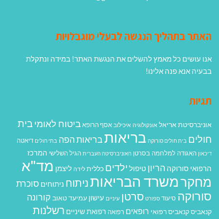
האתר בתהליך הנגשה לבעלי מוגבלויות
אנו עושים כל מאמץ להשלים את הנגשת האתר! במידה ונתקלת
בבעיה אנא פנה אלינו!
תגיות
בית
ביטוח לאומי
אוניברסיטת אריאל
אסף הרופא
אונקולוגיה
איכילוב
בריאות
חולים
בריאות הפה
דיאטה
בית חולים סורוקה
בתי חולים
המרכז
האגודה למלחמה בסרטן
הגיל השלישי
דיכאון
האוניברסיטה העברית
מד"א
ילדים
הריון
הרפואי סורוקה
טיפול
ליצמן
כללית
לידה
משרד הבריאות
מחקר
ניתוח
סוכרת
ניתוחים
סורוקה
סרטן
קורונה
עישון
עמיעד טאוב
סיעוד
ספורט
עיניים
רשלנות
רופאים
רפואת שיניים
קנאביס
קנאביס רפואי
רפואה