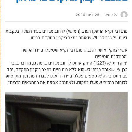
גל טוויטו
25 ביוני 2026
מתנדבי זק״א הוזעקו הערב (חמישי) לרחוב מגדים בעיר רמת גן בעקבות
דיווח על גבר כבן 79 שאותר במצב ריקבון מתקדם בביתו.
אשי יצחקי ואושי רוזנברג מתנדבי זק״א שטיפלו בזירה הקשה
והמורכבת מוסיפים:
״מוקד זק״א (1223) הזניק אותנו לרחוב מגדים ברמת גן, מדובר בגבר
כבן 79 שאותר בביתו כשהוא ללא רוח חיים במצב ריקבון מתקדם, יחד
עם מתנדבי זק״א נוספים פעלנו בזירה ודאגנו לכבוד המת תוך מתן סיוע
לכוחות המז״פ שפעלו במקום, ולאחמ״כ אספנו את הממצאים הרבים״.