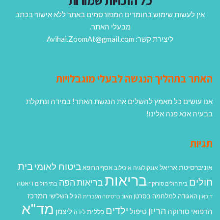
כל הזכויות שמורות
אין לעשות שימוש בחומרים המפורסמים באתר ללא אישור בכתב
מבעלי האתר.
ליצירת קשר: Avihai.ZoomAt@gmail.com
האתר בתהליך הנגשה לבעלי מוגבלויות
אנו עושים כל מאמץ להשלים את הנגשת האתר! במידה ונתקלת
בבעיה אנא פנה אלינו!
תגיות
בית
ביטוח לאומי
אוניברסיטת אריאל
אסף הרופא
אונקולוגיה
איכילוב
בריאות
חולים
בריאות הפה
דיאטה
בית חולים סורוקה
בתי חולים
המרכז
האגודה למלחמה בסרטן
הגיל השלישי
דיכאון
האוניברסיטה העברית
מד"א
ילדים
הריון
הרפואי סורוקה
טיפול
ליצמן
כללית
לידה