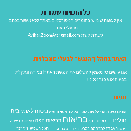
כל הזכויות שמורות
אין לעשות שימוש בחומרים המפורסמים באתר ללא אישור בכתב
מבעלי האתר.
ליצירת קשר: Avihai.ZoomAt@gmail.com
האתר בתהליך הנגשה לבעלי מוגבלויות
אנו עושים כל מאמץ להשלים את הנגשת האתר! במידה ונתקלת
בבעיה אנא פנה אלינו!
תגיות
בית
ביטוח לאומי
אוניברסיטת אריאל
אסף הרופא
אונקולוגיה
איכילוב
בריאות
חולים
בריאות הפה
דיאטה
בית חולים סורוקה
בתי חולים
המרכז
האגודה למלחמה בסרטן
הגיל השלישי
דיכאון
האוניברסיטה העברית