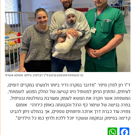
בני משפחת פוטסמן-קדמון וד”ר רון למדן. צילום: אסותא אשדוד
ד”ר רון למדן סיפר: “מדובר במקרה נדיר ביותר ולצערנו במקרים דומים,
לעיתים, הפתרון הניתן למטופל הינו קטיעה של החלק הפגוע. לשמחתי,
המשפחה אשר חקרה את הנושא לעומק ומעורבת בהחלטות ובטיפול,
בחרה בגישה של שימור כף הרגל והקטנתה באופן כירורגי. אומנם
צפויה עוד כברת דרך ארוכה וניתוחים נוספים, אך בהחלט ניתן להביט
קדימה בסיפוק ובתקווה ששקד יוכל ללכת ולרוץ כמו כל הילדים”.
WhatsApp
Facebook