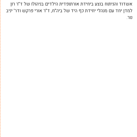
אשדוד והניתוח בוצע ביחידת אורתופדית הילדים בניהולו של ד”ר רון
למדן יחד עם מנהלי יחידת כף היד של ביה”ח, ד”ר אורי פרקש ודר’ יניב
נור.