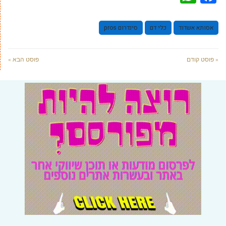
אסותא אשדוד
כלי דם
סינדרום pros
« פוסט קודם
פוסט הבא »