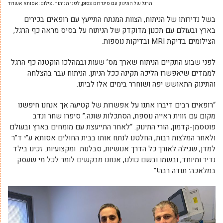
הרגל של התינוק עם סינדרום pros, לפני הניתוח. צילום: אסותא אשדוד
בשל נדירותו של הניתוח, הצוות המנתח התייעץ עם רופאים בכירים
בארץ ובעולם עם תכנון מדוקדק של הניתוח על בסיס מראה כף הרגל,
הצילומים בדיקת MRI ובדיקות נוספות.
לפני שבוע התקיים הניתוח שארך מס’ שעות ובמהלכו הוקטנה כף הרגל
לממדים שיאפשרו הליכה תקינה ככל הניתן. הניתוח עבר בהצלחה
והתינוק התאושש יפה ושוחרר בימים אלו לביתו.
“רופאים רבים דיברו אתנו על אפשרות של קטיעה אך אנחנו חיפשנו
מקום עם זווית ראייה נוספת, הסתכלות שונה.” סיפרו שחר ונדב
פוטסמן-קדמון, הורי התינוק. “לאחר התייעצת עם מומחים בארץ ובעולם
ולאחר המלצות רבות, החלטנו לנתח אותו בבית החולים אסותא ע”י ד”ר
למדן, שגילה לאורך כל הדרך אנושיות, סבלנות ומקצועיות. זכינו בילד
נדיר ומיוחד, ובשמו ובשם כולנו, אנחנו מבקשים לומר לכל מי שעסק
במלאכה: תודה רבה!”