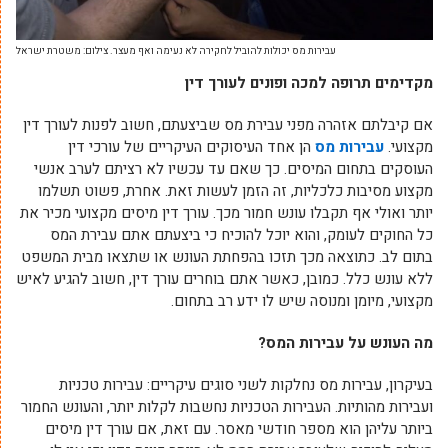
עבירות מס יכולות להוביל לחקירה לא נעימה ואף מעצר. צילום: משטרת ישראל
מקדימים תרופה למכה ופונים לעורך דין
אם קיבלתם אזהרה מפני עבירת מס שביצעתם, חשוב לפנות לעורך דין
מקצועי.
עבירות מס
הן אחד העיסוקים העיקריים של עורכי דין
העוסקים בתחום המיסים. כך שאם עד עכשיו לא רציתם לערב אנשי
מקצוע מסיבות כלכליות, זה הזמן לעשות זאת. אחרת, פשוט תשלמו
יותר ואולי אף תקבלו עונש חמור מכך. עורך דין מיסים מקצועי מכיר את
כל החוקים לעומק, והוא יוכל להוכיח כי ביצעתם אתם עבירת המס
בתום לב. כתוצאה מכך תזכו בהפחתת העונש או שתצאו מבית המשפט
ללא עונש כלל. כמובן, כאשר אתם בוחרים עורך דין, חשוב להגיע לאיש
מקצועי, מיומן ומנוסה שיש לו ידע רב בתחום.
מה
העונש על עבירות המס?
בעיקרון, עבירות מס נחלקות לשני סוגים עיקריים: עבירות טכניות
ועבירות מהותיות. העבירות הטכניות נחשבות לקלות יותר, והעונש החמור
ביותר עליהן הוא מספר חודשי מאסר. עם זאת, אם עורך דין מיסים