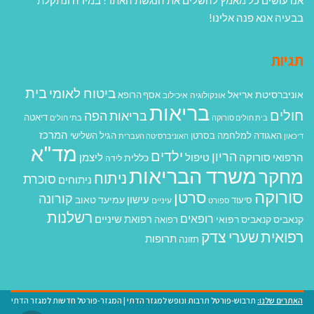
בבעיה אנא פנה אלינו!
תגיות
בית
ביטוח לאומי
אוניברסיטת אריאל
אסף הרופא
אונקולוגיה
איכילוב
בריאות
חולים
בריאות הפה
דיאטה
בית חולים סורוקה
בתי חולים
המרכז
האגודה למלחמה בסרטן
הגיל השלישי
דיכאון
האוניברסיטה העברית
מד"א
ילדים
הריון
הרפואי סורוקה
טיפול
ליצמן
כללית
לידה
משרד הבריאות
מחקר
ניתוח
סוכרת
ניתוחים
סורוקה
סרטן
קורונה
עישון
עמיעד טאוב
סיעוד
ספורט
עיניים
רשלנות
רופאים
רפואת שיניים
קנאביס
קנאביס רפואי
רפואה
רפואית
שערי צדק
תרופות
תזונה
האתרים שלנו:
תרבוש-פורטל תרבות ונופש למגזר הדתי
|
המגזר-פורטל חדשות למגזר הדתי