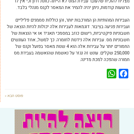
מצליח להוכיח שלעובר עבירת המס לא הייתה כוונת זדון וכי אין לו
הרשעות קודמות, ניתן יהיה להמיר את המאסר לקנס מנהלי בלבד.
העבירות המהותיות הן המורכבות יותר, והן כוללות סממנים פליליים
ועבירות פגיעה בציבור. דוגמאות לעבירות אלה יכולות להיות הוצאה של
חשבוניות פיקטיביות, רישום כוזב במסמכי תאגיד או אי הוצאות של
חשבוניות מס. עבירות אלה נידנות לחומרה. כך למשל, אחד העונשים
החמורים יותר על עבירות אלה הוא 4 שנות מאסר בפועל וקנס של
250,000 שקלים. עונש זה נגזר על נאשמת שהואשמה בעבירת מס
חמורה שהפכה למכת מדינה.
WhatsApp
Facebook
פוסט הבא »