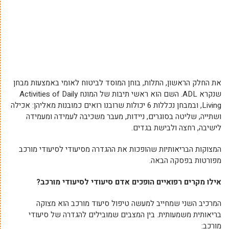
את החלק הראשון, התלות, בוחן המוסד לביטוח לאומי באמצעות מבחן
שנקרא ADL. השם הוא ראשי תיבות של המונח Activities of Daily
Living, ובמבחן נכללות 6 יכולות שרובנו רואים כמובנות מאליהן: אכילה
ושתייה, שליטה בסוגרים, ניידות, מעבר משכיבה לעמידה ומעמידה
לישיבה, רחצה ולבישת בגדים.
המצוקות הבריאותיות שהופכות את ההגדרה מסיעודי לסיעודי מורכב
מפורטות בפסקה הבאה.
אילו מקרים רפואיים הופכים אדם סיעודי לסיעודי מורכב?
המרכיב השני שמחייב למעשה טיפול סיעוד מורכב הוא מצוקה
בריאותית משמעותית. בין המצבים שמובילים להגדרה של סיעודי
מורכב: