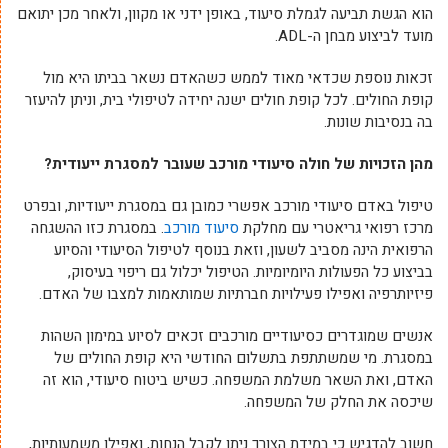
הוא הגשת תביעה לגמלת סיעוד, באופן ידני או מקוון, ולאחר מכן יתואם
מועד לביצוע מבחן ה-ADL.
זכאות נוספת שכדאי מאוד לממש כשהאדם נשאר בביתו היא מול
קופת החולים. לכל קופת חולים ישנה יחידה לטיפולי בית, וניתן להיעזר
בה בנסיבות שונות.
מהן הזכויות של חולה סיעודי מורכב שעובר למסגרת ייעודית?
טיפול באדם סיעודי מורכב אפשרי כמובן גם במסגרת ייעודיות, ובפרט
מרכז רפואי גריאטרי עם מחלקת
סיעוד מורכב
. במסגרת כזו ההשגחה
הרפואית הינה מסביב לשעון, וזאת בנוסף לטיפול הסיעודי והסיוע
בביצוע כל הפעולות היומיומיות. הטיפול יכלול גם ריפוי בעיסוק,
פיזיותרפיה ואפילו פעילויות חברתיות שמותאמות למצבו של האדם.
אנשים שמוגדרים כסיעודיים מורכבים זכאים לסיוע במימון השהות
במסגרת. מי שמשתתפת בתשלום החודשי היא קופת החולים של
האדם, ואת השאר משלמת המשפחה. כשיש ביטוח סיעודי, הוא זה
שיכסה את החלק של המשפחה.
חשוב להדגיש כי במידת הצורך ניתן לקבל הנחות, ואפילו משמעותיות,