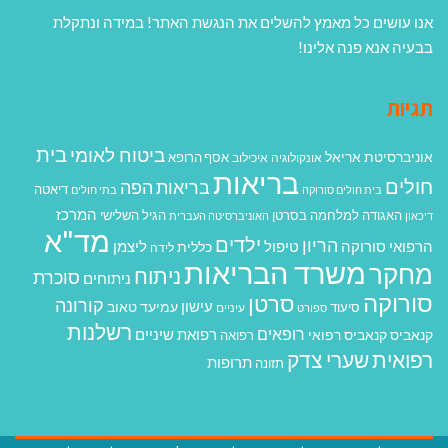
אנו עושים כל מאמץ להשלים את הנגשת האתר! במידה ונתקלת
בבעיה אנא פנה אלינו!
תגיות
בית
ביטוח לאומי
אוניברסיטת אריאל
אסף הרופא
אונקולוגיה
איכילוב
בריאות
חולים
בריאות הפה
דיאטה
בית חולים סורוקה
בתי חולים
המרכז
האגודה למלחמה בסרטן
הגיל השלישי
דיכאון
האוניברסיטה העברית
מד"א
ילדים
הריון
הרפואי סורוקה
טיפול
ליצמן
כללית
לידה
משרד הבריאות
מחקר
ניתוח
סוכרת
ניתוחים
סורוקה
סרטן
קורונה
עישון
עמיעד טאוב
סיעוד
ספורט
עיניים
רשלנות
רופאים
רפואת שיניים
קנאביס
קנאביס רפואי
רפואה
רפואית
שערי צדק
תרופות
תזונה