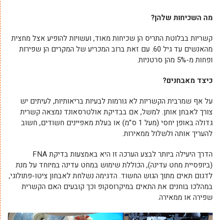
מה השכיחות שלהן?
קשריות בבלוטת התריס הן שכיחות מאוד, ועשויות להופיע אצל מחצית
מהאנשים עד גיל 60. עם זאת ברוב המכריע של המקרים הן שפירות
ופחות מ-5% מהן סרטניות.
כיצד מאבחנים?
על אף שמרבית הקשריות לא גורמות לבעיות בריאותיות, לעיתים יש
צורך לאבחן אותן. למשל, אם בבדיקת אולטרסאונד נמצאה קשרית
גדולה באופן יחסי (מעל 1 ס”מ) או בעלת מאפיינים חשודים, חשוב
להעריך אותה ולשלול ממאירות.
הדרך היעילה ביותר לבצע הערכה זו היא באמצעות בדיקת FNA
(ביופסיית מחט עדינה), הכוללת שימוש במחט עדינה במיוחד על מנת
לדגום תאים מתוך הגוש החשוד. הדגימה נשלחת לאבחון ציטו-פתולוגי,
במהלכו בוחנים את התאים במיקרוסקופ וכך קובעים האם הקשרית
שפירה או ממאירה.