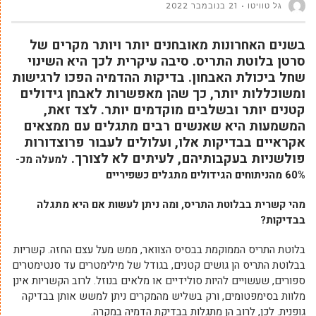
גל טוויטו
21 בנובמבר 2022
בשנים האחרונות מאובחנים יותר ויותר מקרים של
סרטן בלוטת התריס. סיבה עיקרית לכך היא השינוי
שחל ביכולת האבחון. בדיקות ההדמיה הפכו לרגישות
ומשוכללות יותר, כך שהן מאפשרות לאבחן גידולים
קטנים יותר ובשלבים מוקדמים יותר. לצד זאת,
המשמעות היא שאנשים רבים מתגלים עם ממצאים
אקראיים בבדיקות אלו, ועלולים לעבור פרוצדורות
פולשניות בעקבותיהם, לעיתים לא לצורך.
למעלה מכ-
60% מהניתוחים הגידולים מתגלים כשפיריים
מהי קשרית בבלוטת התריס, ומה ניתן לעשות אם היא מתגלה
בבדיקות?
בלוטת התריס הממוקמת בבסיס הצוואר, ממש מעל עצם החזה. קשריות
בבלוטת התריס הן גושים קטנים, בגודל של מילימטרים עד סנטימטרים
ספורים, שעשויים להיות סולידיים או מלאים בנוזל. לרוב הקשריות אינן
מלוות בסימפטומים, ורק בשליש מהמקרים ניתן למשש אותן בבדיקה
גופנית. לכן, לרוב הן מתגלות בבדיקת הדמיה במקרה.