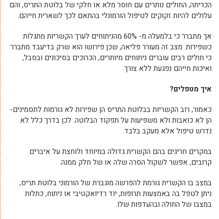
הכריתה, החולים נותרים עם חוסר מלא או חלקי של בלוטת התריס, והם
עלולים להיות זקוקים לטיפול הורמונלי בהתאם לכך לשארית חייהם.
אך מתברר כי בלמעלה מ- 60% מהניתוחים לערך הקשריות מתגלות
כשפירות. מצב זה מעורר פליאה, שכן פירושו הוא שרק בדיעבד מתברר
כי חולים רבים עוברים ניתוחים מיותרים, הכרוכים בסיכונים ובסבל,
ואיכות חייהם נפגעת ללא צורך.
איך מטפלים?
כאמור, רוב הקשריות בבלוטת התריס הן שפירות לא גורמות לתסמינים-
הן לא כואבות ולא משפיעות על תפקוד הבלוטה. לכן בדרך כלל לא
נדרש טיפול אלא מעקב בלבד.
במקרים חריגים בהם הקשרית גדולה במיוחד ולוחצת על איברים
קרובים, אפשר לשקול הסרה שלה או של חלק ממנה.
במצב בו הקשרית גורמת להפרשה מוגברת של הורמוני בלוטת תריס,
ניתן לטפל בה באמצעות תרופות, יוד רדיואקטיבי או ניתוח, כתלות
במצבו של החולה ובהעדפות שלו.