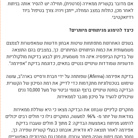
אם מדובר בקשרית ממאירה (סרטנית), תחילה יש להסיר אותה בניתוח.
לאחר מכן, כתלות במצב המחלה, ייתכן ויהיה צורך בטיפול ביוד
רדיואקטיבי.
כיצד להימנע מניתוחים מיותרים?
בשנים האחרונות מתפתחות שיטות אבחון חדשות שמאפשרות לצמצם
משמעותית את כמות הניתוחים המיותרים. כך, במצבים בהם התוצאה
של בדיקת הביופסיה אינה חד משמעית, ניתן לבצע בדיקות מולקולריות
חדשניות שמודדות שינויים גנטיים בתאים, כדוגמת בדיקת “אפירמה”.
בדיקת אפירמה (Afirma) שפותחה על ידי חברת ורסייט בארה”ב, עושה
שימוש בטכנולוגיות מתקדמות כדי לדייק את רמת הסיכון של הקשרית.
הבדיקה בוחנת שינויים ברצף הגנומי וביטוי של מעל 10,000 גנים
שיכולים להעיד על סיכון מוגבר לממאירות.
מחקרים קליניים שבחנו את הבדיקה מצאו כי היא שוללת ממאירות
בוודאות של יותר מ- 96%. למעשה, החוקרים גילו כי חולים רבים יכולים
להימנע מניתוח באמצעות הבדיקה: 2 מתוך 3 חולים שעברו בדיקת
אפירמה לאחר תוצאה לא וודאית, אובחנו כבעלי קשרית שפירה. כך,
נחסך מהם ניתוח שהיה מיותר עבורם, ונחסכו גם הסיבוכים האפשריים