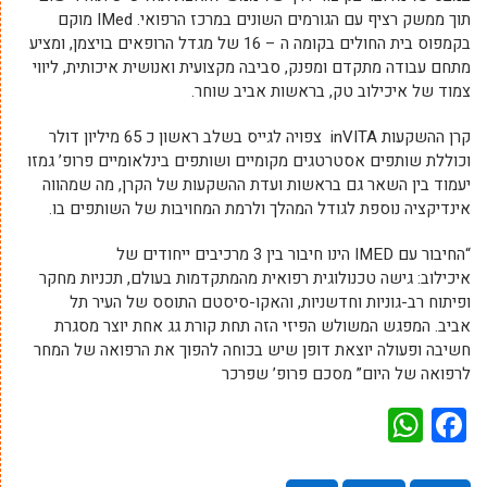
תוך ממשק רציף עם הגורמים השונים במרכז הרפואי. IMed מוקם
בקמפוס בית החולים בקומה ה – 16 של מגדל הרופאים בויצמן, ומציע
מתחם עבודה מתקדם ומפנק, סביבה מקצועית ואנושית איכותית, ליווי
צמוד של איכילוב טק, בראשות אביב שוחר.
קרן ההשקעות inVITA צפויה לגייס בשלב ראשון כ 65 מיליון דולר
וכוללת שותפים אסטרטגים מקומיים ושותפים בינלאומיים פרופ’ גמזו
יעמוד בין השאר גם בראשות ועדת ההשקעות של הקרן, מה שמהווה
אינדיקציה נוספת לגודל המהלך ולרמת המחויבות של השותפים בו.
“החיבור עם IMED הינו חיבור בין 3 מרכיבים ייחודים של
איכילוב: גישה טכנולוגית רפואית מהמתקדמות בעולם, תכניות מחקר
ופיתוח רב-גוניות וחדשניות, והאקו-סיסטם התוסס של העיר תל
אביב. המפגש המשולש הפיזי הזה תחת קורת גג אחת יוצר מסגרת
חשיבה ופעולה יוצאת דופן שיש בכוחה להפוך את הרפואה של המחר
לרפואה של היום” מסכם פרופ’ שפרכר
WhatsApp
Facebook