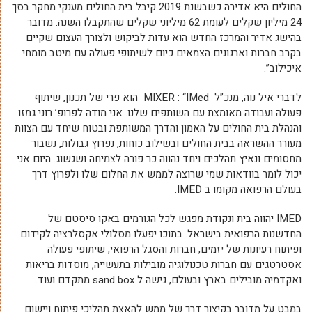
החולים היא אדירה כשבשנת 2019 קיבל בית החולים מענקי מחקר בסך
24 מיליון שקלים לעומת 62 מיליוני שקלים שהתקבלו השנה. מדובר
בהישג אדיר והמרכז החדש הוא עדות לביקוש ולצורך העצום שקיים
בקרב חברות וארגונים הצמאים כיום לשיתופי פעולה עם מיטב מומחי
איכילוב”.
לדברי איל נוה, מנכ”ל MIXER : “IMed הוא פרי של תכנון, שיתוף
פעולה ועבודה מאומצת עם השותפים שלנו. אני מודה לפרופ’ רוני גמזו
והנהלת בית החולים על האמון והדרך המשותפת ובטוח שיחד עם הצוות
מעורר ההשראה בבית החולים ובשילוב כוחות, נפרוץ גבולות, נשבור
מחסומים ונאיץ תהלכים ויחד נהווה כר פורה לצמיחה ושגשוג. היום אני
יכול לומר בוודאות שמי שרוצה לממש את החלום שלו ולפרוץ דרך
בעולם הרפואה מקומו ב IMED.
IMED יהווה בית ונקודת מפגש לכל הגורמים באקו סיסטם של
החדשנות הרפואית בישראל. בתוכו יפעלו מסלולי אקסלרציה לקידום
ופיתוח רעיונות של יזמים, חברות והסגל הרפואי, שיתופי פעולה
אסטרטגים עם חברות טכנולוגיה מובילות בתעשייה, מוסדות בריאות
ואקדמיה מובילים בארץ ובעולם, גישה ל sand box מתקדם ועוד.
במבט על מדובר בקיצור דרך של ממש להאצת תהליכי פיתוח ויישום