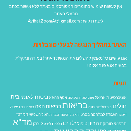
אין לעשות שימוש בחומרים המפורסמים באתר ללא אישור בכתב
מבעלי האתר.
ליצירת קשר: Avihai.ZoomAt@gmail.com
האתר בתהליך הנגשה לבעלי מוגבלויות
אנו עושים כל מאמץ להשלים את הנגשת האתר! במידה ונתקלת
בבעיה אנא פנה אלינו!
תגיות
בית
ביטוח לאומי
אוניברסיטת אריאל
אסף הרופא
אונקולוגיה
איכילוב
בריאות
חולים
בריאות הפה
דיאטה
בית חולים סורוקה
בתי חולים
המרכז
האגודה למלחמה בסרטן
הגיל השלישי
דיכאון
האוניברסיטה העברית
מד"א
ילדים
הריון
הרפואי סורוקה
טיפול
ליצמן
כללית
לידה