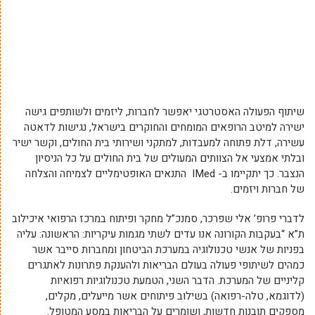
שיתוף הפעולה האסטרטגי יאפשר לחברות, ליזמים ולשותפים גישה
ישירה למיטב הרופאים המומחים והחוקרים בישראל, נגישות לדאטה
עשירה, דלת פתוחה למעבדות, למתקני ושירותי בית החולים, וקשר ישיר
ובלתי אמצעי אל הצוותים המעולים של בית החולים על כל הניסיון
הנצבר. כך יתקיימו ב- IMed התנאים האופטימליים לצמיחה והצלחה
של חברות ויזמים.
לדברי פרופ’ אלי שפרכר, סמנכ”ל מחקר ופיתוח במרכז הרפואי איכילוב
ת”א “בעקבות הקורונה אנו עדים לשתי מגמות עיקריות: הראשונה: עליה
בפניות של אנשי טכנולוגיה במערכת הביטחון ומחברות סייבר אשר
כמהים לשיתופי פעולה בעולם הבריאות ולהענקת פתרונות לאתגרים
קליניים של המערכת. הדבר השני, הטמעת טכנולוגיות רפואיות
(לדוגמא, טלה-רפואה) בשילוב פיתוחים אשר מייעלים, מקלים,
מספקים תובנות חדשות, ושומרים על הבריאות במסע המטופל.