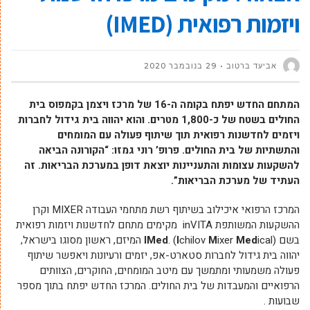
ויזמות רפואית (IMED)
אביעד ברטוב
29 בנובמבר 2020
המתחם החדש יפתח בקומה ה-16 של מרכז ויצמן בקמפוס בית
החולים בשטח של כ-1,800 מטרים. והוא יהווה בית גידול לחברות
ויזמים לחדשנות רפואית תוך שיתוף פעולה עם המומחים
והתשתיות של בית החולים. פרופ’ רוני גמזו: “הקורונה הביאה
להשקעות עצומות והתעניינות יוצאת דופן במערכת הבריאות. זה
העתיד של מערכת הבריאות”.
המרכז הרפואי איכילוב בשיתוף רשת מתחמי העבודה MIXER וקרן
ההשקעות המשותפת inVITA מקימים מתחם לחדשנות ויזמות רפואית
בשם
Med
ixer
M
chilov
I
. (
IMed
ical) המיזם, ראשון מסוגו בישראל,
יהווה בית גידול לחברות סטארט-אפ, יזמים ורעיונות ויאפשר שיתוף
פעולה משמעותי ומתמשך עם מיטב המומחים, החוקרים, הצוותים
הרפואיים והמעבדות של בית החולים. המרכז החדש יפתח בתוך מספר
שבועות .