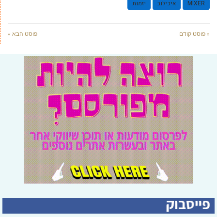
MIXER
איכילוב
יזמות
« פוסט קודם
פוסט הבא »