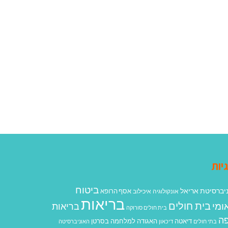
יות
ביטוח
יברסיטת אריאל
אסף הרופא
אונקולוגיה
איכילוב
בריאות
בית חולים
ומי
בריאות
בית חולים סורוקה
ה
האגודה למלחמה בסרטן
דיאטה
בתי חולים
דיכאון
האוניברסיטה