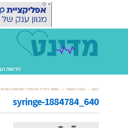
חדשות הב
ראשי
»
כתבה ראשית
»
"אפשר להוריד את מחירי התרופות בישראל 
syringe-1884784_640