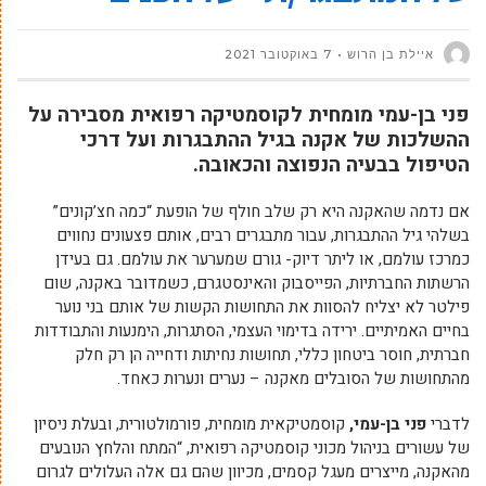
איילת בן הרוש
7 באוקטובר 2021
פני בן-עמי מומחית לקוסמטיקה רפואית מסבירה על
ההשלכות של אקנה בגיל ההתבגרות ועל דרכי
הטיפול בבעיה הנפוצה והכאובה.
אם נדמה שהאקנה היא רק שלב חולף של הופעת “כמה חצ’קונים”
בשלהי גיל ההתבגרות, עבור מתבגרים רבים, אותם פצעונים נחווים
כמרכז עולמם, או ליתר דיוק- גורם שמערער את עולמם. גם בעידן
הרשתות החברתיות, הפייסבוק והאינסטגרם, כשמדובר באקנה, שום
פילטר לא יצליח להסוות את התחושות הקשות של אותם בני נוער
בחיים האמיתיים. ירידה בדימוי העצמי, הסתגרות, הימנעות והתבודדות
חברתית, חוסר ביטחון כללי, תחושות נחיתות ודחייה הן רק חלק
מהתחושות של הסובלים מאקנה – נערים ונערות כאחד.
לדברי
פני בן-עמי,
קוסמטיקאית מומחית, פורמולטורית, ובעלת ניסיון
של עשורים בניהול מכוני קוסמטיקה רפואית, “המתח והלחץ הנובעים
מהאקנה, מייצרים מעגל קסמים, מכיוון שהם גם אלה העלולים לגרום