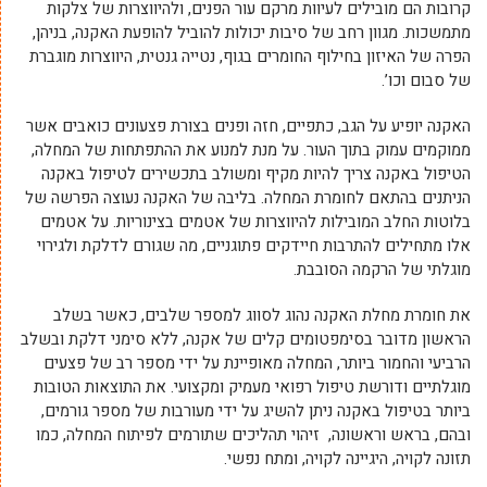
קרובות הם מובילים לעיוות מרקם עור הפנים, ולהיווצרות של צלקות
מתמשכות. מגוון רחב של סיבות יכולות להוביל להופעת האקנה, בניהן,
הפרה של האיזון בחילוף החומרים בגוף, נטייה גנטית, היווצרות מוגברת
של סבום וכו’.
האקנה יופיע על הגב, כתפיים, חזה ופנים בצורת פצעונים כואבים אשר
ממוקמים עמוק בתוך העור. על מנת למנוע את ההתפתחות של המחלה,
הטיפול באקנה צריך להיות מקיף ומשולב בתכשירים לטיפול באקנה
הניתנים בהתאם לחומרת המחלה. בליבה של האקנה נעוצה הפרשה של
בלוטות החלב המובילות להיווצרות של אטמים בצינוריות. על אטמים
אלו מתחילים להתרבות חיידקים פתוגניים, מה שגורם לדלקת ולגירוי
מוגלתי של הרקמה הסובבת.
את חומרת מחלת האקנה נהוג לסווג למספר שלבים, כאשר בשלב
הראשון מדובר בסימפטומים קלים של אקנה, ללא סימני דלקת ובשלב
הרביעי והחמור ביותר, המחלה מאופיינת על ידי מספר רב של פצעים
מוגלתיים ודורשת טיפול רפואי מעמיק ומקצועי. את התוצאות הטובות
ביותר בטיפול באקנה ניתן להשיג על ידי מעורבות של מספר גורמים,
ובהם, בראש וראשונה,
זיהוי תהליכים שתורמים לפיתוח המחלה, כמו
תזונה לקויה, היגיינה לקויה, ומתח נפשי.