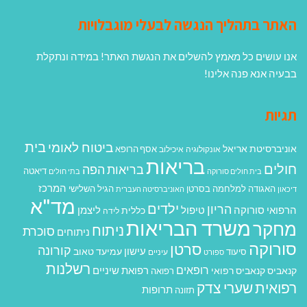
האתר בתהליך הנגשה לבעלי מוגבלויות
אנו עושים כל מאמץ להשלים את הנגשת האתר! במידה ונתקלת
בבעיה אנא פנה אלינו!
תגיות
בית
ביטוח לאומי
אוניברסיטת אריאל
אסף הרופא
אונקולוגיה
איכילוב
בריאות
חולים
בריאות הפה
דיאטה
בית חולים סורוקה
בתי חולים
המרכז
האגודה למלחמה בסרטן
הגיל השלישי
דיכאון
האוניברסיטה העברית
מד"א
ילדים
הריון
הרפואי סורוקה
טיפול
ליצמן
כללית
לידה
משרד הבריאות
מחקר
ניתוח
סוכרת
ניתוחים
סורוקה
סרטן
קורונה
עישון
עמיעד טאוב
סיעוד
ספורט
עיניים
רשלנות
רופאים
רפואת שיניים
קנאביס
קנאביס רפואי
רפואה
רפואית
שערי צדק
תרופות
תזונה