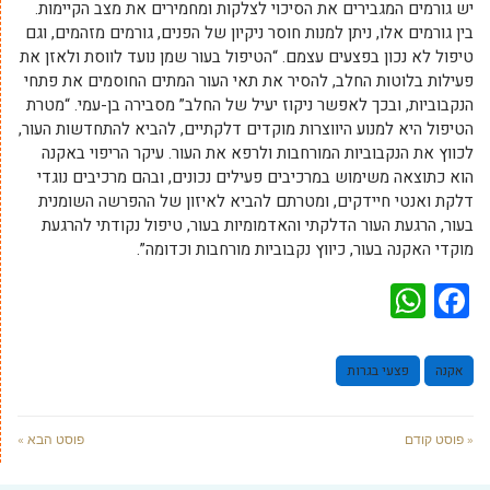
יש גורמים המגבירים את הסיכוי לצלקות ומחמירים את מצב הקיימות.
בין גורמים אלו, ניתן למנות חוסר ניקיון של הפנים, גורמים מזהמים, וגם
טיפול לא נכון בפצעים עצמם. “הטיפול בעור שמן נועד לווסת ולאזן את
פעילות בלוטות החלב, להסיר את תאי העור המתים החוסמים את פתחי
הנקבוביות, ובכך לאפשר ניקוז יעיל של החלב” מסבירה בן-עמי. “מטרת
הטיפול היא למנוע היווצרות מוקדים דלקתיים, להביא להתחדשות העור,
לכווץ את הנקבוביות המורחבות ולרפא את העור. עיקר הריפוי באקנה
הוא כתוצאה משימוש במרכיבים פעילים נכונים, ובהם מרכיבים נוגדי
דלקת ואנטי חיידקים, ומטרתם להביא לאיזון של ההפרשה השומנית
בעור, הרגעת העור הדלקתי והאדמומיות בעור, טיפול נקודתי להרגעת
מוקדי האקנה בעור, כיווץ נקבוביות מורחבות וכדומה”.
WhatsApp
Facebook
אקנה
פצעי בגרות
« פוסט קודם
פוסט הבא »