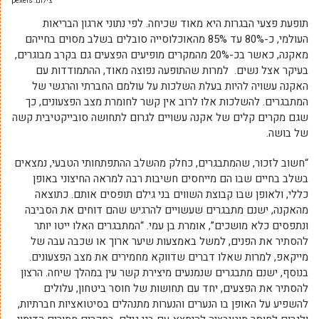
צילום: pexels
תופעת פצעי הבגרות היא מאוד שכיחה. לפי נתוני ארגון הבריאות
העולמי, כ-80% עד 85% מהאוכלוסייה סובלים בשלב מסוים בחייהם
מאקנה, כאשר בכ-20% מהמקרים מופיעים הפצעים גם בקרב מבוגרים,
בעיקר אצל נשים. למרות שהתופעה נפוצה מאוד, ההתמודדות עם
האקנה עשויה להיות בעלת השלכות על עולמם החברתי והרגשי של
המתבגרים. להשלכות אלו לרוב אין קשר לחומרת מצב הפצעונים, כך
שגם מקרים קלים של אקנה עשויים לגרום לתחושה סובייקטיבית קשה
של בושה.
“חשוב לזכור, שהמתבגרים, כחלק מהשלב ההתפתחותי הטבעי, נמצאים
בשלב בחיים שבו הם מייחסים חשיבות רבה למראה החיצוני באופן
כללי, ולאופן שבו קבוצת השווים בני גילם תופסים אותם. כתוצאה
מהאקנה, ישנם מתבגרים שעשויים להרגיש שהם דוחים את הסביבה
ונתפסים כלא מושכים”, אומרת בן עמי. “המתבגרים האלו ייטו יותר
להסתיר את הפנים, למשל באמצעות שיער ארוך או שכבה עבה של
מייקאפ, למרות שאלו דברים שדווקא מחמירים את מצב הפצעונים.
בנוסף, ישנם מתבגרים שנמנעים מיצירת קשר עין במהלך שיחה. הרצון
להסתיר את הפצעים, יחד עם תחושות של חוסר ביטחון, עלולים
להשפיע על האופן בו הנערים והנערות מתנהלים בסיטואציות חברתיות,