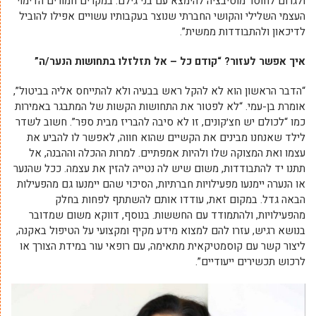
ולגרום לחוסר מוטיבציה להימצא עם בני גילם. במקרים חמורים הדימוי
העצמי השלילי והקושי החברתי שנוצר בעקבותיו עשויים אפילו להוביל
לדיכאון ולהתבודדות ממשית”.
איך אפשר לעזור? “קודם כל – אל תזלזלו בתחושות הנער/ה”
“הדבר הראשון הוא לא להקל ראש בבעיה ולא להתייחס אליה בביטול”,
אומרת בן-עמי. “לא לפטור את התחושות הקשות של המתבגר באמירות
כמו “לכולם יש חצ׳קונים, זו לא סיבה להבריז מבית ספר”. חשוב לשדר
לילד שאנחנו מבינים את הקשיים שהוא חווה, לאפשר לו להביע את
עצמו ואת המצוקה שלו ולהיות אמפתיים. למרות ההכלה וההבנה, אל
תתנו יד להתבודדות, משום שיש לה נטייה להזין את עצמה. ככל שהנער
או הנערה יימנעו מפעילויות חברתיות, הסיכוי שהם יימנעו גם מהפעילות
הבאה גדל. במקום זאת, עודדו אותם להשתתף לפחות בחלק
מהפעילויות, ולהתמודד עם החששות. בנוסף, דווקא משום שמדובר
בנושא רגיש, עזרו להם למצוא מידע מקיף ומקצועי על הטיפול באקנה,
ליצור קשר עם קוסמטיקאית מתאימה, עם רופאי עור במידת הצורך או
לרכוש תכשירים ייעודיים”.