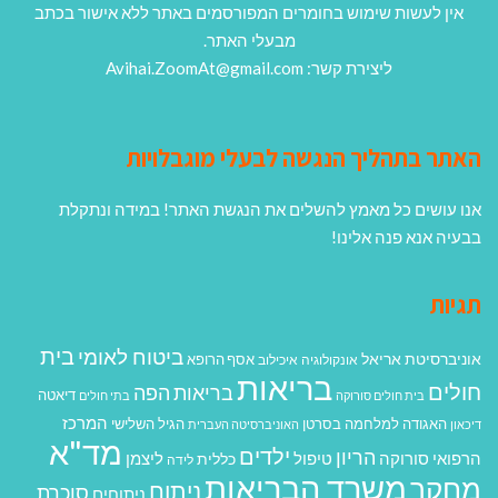
אין לעשות שימוש בחומרים המפורסמים באתר ללא אישור בכתב
מבעלי האתר.
ליצירת קשר: Avihai.ZoomAt@gmail.com
האתר בתהליך הנגשה לבעלי מוגבלויות
אנו עושים כל מאמץ להשלים את הנגשת האתר! במידה ונתקלת
בבעיה אנא פנה אלינו!
תגיות
בית
ביטוח לאומי
אוניברסיטת אריאל
אסף הרופא
אונקולוגיה
איכילוב
בריאות
חולים
בריאות הפה
דיאטה
בית חולים סורוקה
בתי חולים
המרכז
האגודה למלחמה בסרטן
הגיל השלישי
דיכאון
האוניברסיטה העברית
מד"א
ילדים
הריון
הרפואי סורוקה
טיפול
ליצמן
כללית
לידה
משרד הבריאות
מחקר
ניתוח
סוכרת
ניתוחים