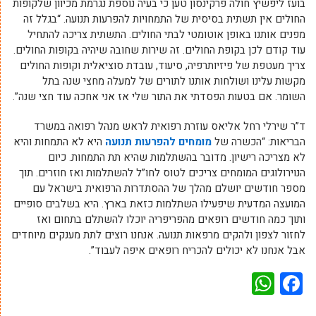
בועז ליפשיץ חולה פרקינסון טען כי בעיה נוספת נגרמת מכיוון שלקופות
החולים אין תשתית בסיסית של התמחויות להפרעות תנועה. “בגלל זה
מפנים אותנו באופן אוטומטי לבתי החולים. התשתית צריכה להתחיל
עוד קודם לכן בקופת החולים. זה שירות שחובה שיהיה בקופות החולים.
צריך מעטפת של פיזיותרפיה, סיעוד, עובדת סוציאלית וקופות החולים
מקשות עלינו ושולחות אותנו לתורים של למעלה מחצי שנה בתל
השומר. אם בטעות הפסדתי את התור שלי אז אני אחכה עוד חצי שנה”.
ד”ר שירלי רחל אליאס עוזרת רפואית לראש מנהל רפואה במשרד
הבריאות: “הכשרה של
מומחים להפרעות תנועה
היא לא התמחות והיא
לא מצריכה רישיון. מדובר בהשתלמות שהיא תת התמחות. כיום
הנוירולוגים המומחים צריכים לטוס לחו”ל להשתלמות ואז חוזרים. תוך
מספר חודשים יושלם מהלך של ההסתדרות הרפואית בישראל עם
המועצה המדעית שיפעילו השתלמות כזאת בארץ. היא בשלבים סופיים
ותוך כמה חודשים רופאים מהפריפריה יוכלו להשתלם בתחום ואז
לחזור לצפון ולהקים מרפאות תנועה. אנחנו רוצים לתת מענקים מיוחדים
אבל אנחנו לא יכולים להכריח רופאים איפה לעבוד”.
WhatsApp
Facebook