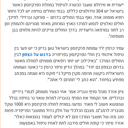
ייעודית או נוירולוג שעבר הכשרה לטיפול במחלת הפרקינסון כאשר
בישראל יש 304 נוירולוגים כללים. בבתי החולים בחיפה יש לכל היותר
רופא מומחה אחד, ואף בבתי החולים בדרום – סורוקה וברזילי. לפיכך,
חולים נאלצים לנסוע למרכז הארץ המרוחק מאזור מגוריהם ולהמתין זמן
רב לתור במרפאה הייעודית. בדרך החולים צריכים להיות מלווים בבן
משפחה”.
עמיר כרמין יו”ר עמותת פרקינסון בישראל טען בדיון כי יש פער בין
טיפול איכותי בין חולי הפרקינסון בפריפריה
בדגש על הצפון
לבין
החולים המרכז. “באיכילוב יש יותר רופאים מומחים למחלה מאשר
בדרום ובצפון גם יחד”. במהלך הדיון סיפר כרמין כי כאשר העמותה
הישראלית ביקשה תרומה מקרן מייקל ג’י פוקס היא נענתה במכתב
מפתיע במיוחד. “הוא כתב לי ‘תתרום לי אתה'”.
ציון אזרד מנהל סניף טבריה אמר: אחי הצעיר משותק לגמרי בידיים
וברגליים. אני הקמתי את הסניף בטבריה למרות שאני גר בחיפה בגלל
שהנושא חשוב לי מאוד. נסיעה במונית לחולה פרקינסון היא 1000 שקל
מטבריה לרמב”ם. מצבם הכלכלי של חלק גדול מתושבי הפריפריה פחות
טוב מזה של תושבי המרכז והם לא יכולים לעמוד בהוצאות כאלו”.
אזרד סיפר כי קופת חולים סירבה לתת לאחיו טיפול באמצעות