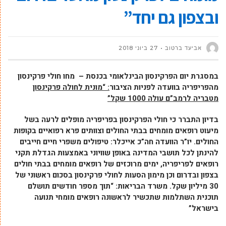
ובצפון גם יחד”
אביעד ברטוב
27 ביוני 2018
במסגרת יום הפרקינסון הבינלאומי בכנסת
–
מחו חולי פרקינסון
מהפריפריה בוועדה לפניות הציבור
: “מונית לחולה פרקינסון
מטבריה לרמב”ם עולה 1000 שקל”
בדיון התברר כי חולי הפרקינסון בפריפריה מופלים לרעה בשל
מיעוט רופאים מומחים בבתי החולים וצוותים פרא רפואיים בקופות
החולים. יו”ר הוועדה חה”כ אייכלר: טיפולים משפרי חיים חייבים
להינתן לכל תושבי המדינה באופן שוויוני באמצעות הגדלת תקני
רופאים לפריפריה, ימים מרוכזים של רופאים מומחים בבתי חולים
בצפון ובדרום וכן מימון הסעות לחולי פרקינסון בסכום ראשוני של
30 מיליון שקל. משרד הבריאות: “תוך מספר חודשים תושלם
תוכנית השתלמות שתכשיר לראשונה רופאים מומחי תנועה
בישראל”