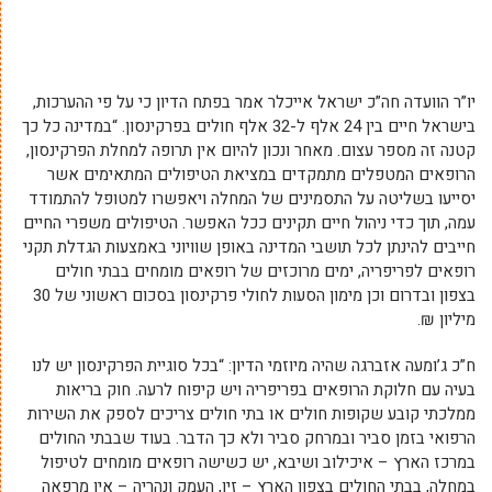
יו”ר הוועדה חה”כ ישראל אייכלר אמר בפתח הדיון כי על פי ההערכות,
בישראל חיים בין 24 אלף ל-32 אלף חולים בפרקינסון. “במדינה כל כך
קטנה זה מספר עצום. מאחר ונכון להיום אין תרופה למחלת הפרקינסון,
הרופאים המטפלים מתמקדים במציאת הטיפולים המתאימים אשר
יסייעו בשליטה על התסמינים של המחלה ויאפשרו למטופל להתמודד
עמה, תוך כדי ניהול חיים תקינים ככל האפשר. הטיפולים משפרי החיים
חייבים להינתן לכל תושבי המדינה באופן שוויוני באמצעות הגדלת תקני
רופאים לפריפריה, ימים מרוכזים של רופאים מומחים בבתי חולים
בצפון ובדרום וכן מימון הסעות לחולי פרקינסון בסכום ראשוני של 30
מיליון ₪.
ח”כ ג’ומעה אזברגה שהיה מיוזמי הדיון: “בכל סוגיית הפרקינסון יש לנו
בעיה עם חלוקת הרופאים בפריפריה ויש קיפוח לרעה. חוק בריאות
ממלכתי קובע שקופות חולים או בתי חולים צריכים לספק את השירות
הרפואי בזמן סביר ובמרחק סביר ולא כך הדבר. בעוד שבבתי החולים
במרכז הארץ – איכילוב ושיבא, יש כשישה רופאים מומחים לטיפול
במחלה, בבתי החולים בצפון הארץ – זיו, העמק ונהריה – אין מרפאה