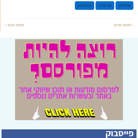
איכילוב
פריפריה
פרקינסון
« פוסט קודם
פוסט הבא »