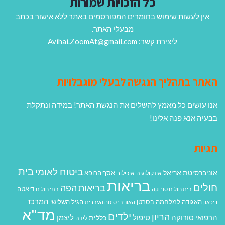
כל הזכויות שמורות
אין לעשות שימוש בחומרים המפורסמים באתר ללא אישור בכתב
מבעלי האתר.
ליצירת קשר: Avihai.ZoomAt@gmail.com
האתר בתהליך הנגשה לבעלי מוגבלויות
אנו עושים כל מאמץ להשלים את הנגשת האתר! במידה ונתקלת
בבעיה אנא פנה אלינו!
תגיות
בית
ביטוח לאומי
אוניברסיטת אריאל
אסף הרופא
אונקולוגיה
איכילוב
בריאות
חולים
בריאות הפה
דיאטה
בית חולים סורוקה
בתי חולים
המרכז
האגודה למלחמה בסרטן
הגיל השלישי
דיכאון
האוניברסיטה העברית
מד"א
ילדים
הריון
הרפואי סורוקה
טיפול
ליצמן
כללית
לידה