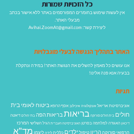
כל הזכויות שמורות
אין לעשות שימוש בחומרים המפורסמים באתר ללא אישור בכתב
מבעלי האתר.
ליצירת קשר: Avihai.ZoomAt@gmail.com
האתר בתהליך הנגשה לבעלי מוגבלויות
אנו עושים כל מאמץ להשלים את הנגשת האתר! במידה ונתקלת
בבעיה אנא פנה אלינו!
תגיות
בית
ביטוח לאומי
אוניברסיטת אריאל
אסף הרופא
אונקולוגיה
איכילוב
בריאות
חולים
בריאות הפה
דיאטה
בית חולים סורוקה
בתי חולים
המרכז
האגודה למלחמה בסרטן
הגיל השלישי
דיכאון
האוניברסיטה העברית
מד"א
ילדים
הריון
הרפואי סורוקה
טיפול
ליצמן
כללית
לידה