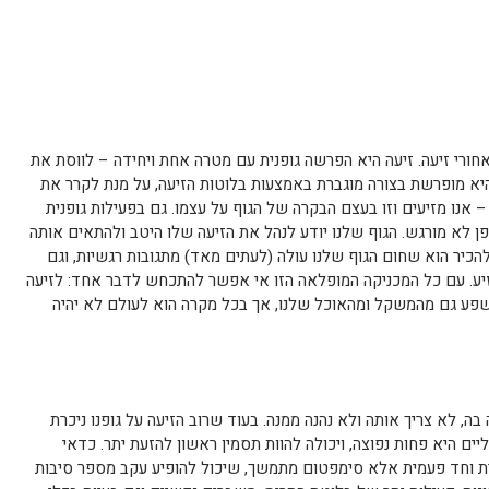
אחורי זיעה. זיעה היא הפרשה גופנית עם מטרה אחת ויחידה – לווסת את
היא מופרשת בצורה מוגברת באמצעות בלוטות הזיעה, על מנת לקרר את
– אנו מזיעים וזו בעצם הבקרה של הגוף על עצמו. גם בפעילות גופנית
פן לא מורגש. הגוף שלנו יודע לנהל את הזיעה שלו היטב ולהתאים אותה
יר הוא שחום הגוף שלנו עולה (לעתים מאד) מתגובות רגשיות, וגם
יע. עם כל המכניקה המופלאה הזו אי אפשר להתכחש לדבר אחד: לזיעה
שפע גם מהמשקל ומהאוכל שלנו, אך בכל מקרה הוא לעולם לא יהיה
ה, לא צריך אותה ולא נהנה ממנה. בעוד שרוב הזיעה על גופנו ניכרת
יים היא פחות נפוצה, ויכולה להוות תסמין ראשון להזעת יתר. כדאי
ית וחד פעמית אלא סימפטום מתמשך, שיכול להופיע עקב מספר סיבות