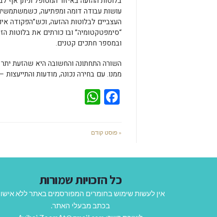
בלוטות ההזעה באיזור המטופל וניתן אף לב
עושות עבודה דומה ומפתיעה, כשמשתמשים 
העצביים לבלוטות ההזעה, וכש”הפקודה אינ
“סימפטקטומיה” ובו כורתים את בלוטות הזי
ובמספר חתכים קטנים.
השורה התחתונה והחשובה היא שהזעת יתר הי
ממנו. עם בחירה נכונה, מודעות והתייעצות –
WhatsApp
Facebook
« פוסט קודם
כל הזכויות שמורות
אין לעשות שימוש בחומרים המפורסמים באתר ללא אישו
בכתב מבעלי האתר.