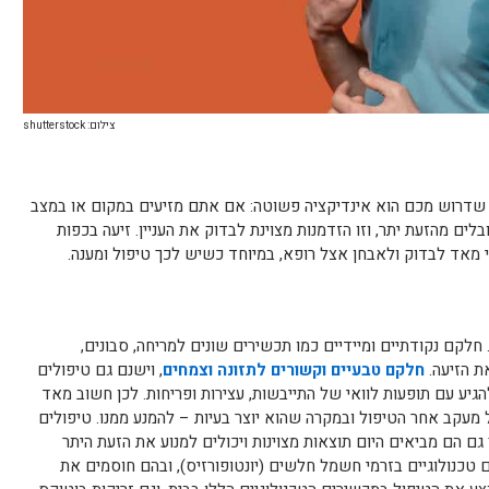
צילום: shutterstock
 שדרוש מכם הוא אינדיקציה פשוטה: אם אתם מזיעים במקום או במצב
ם מהזעת יתר, וזו הזדמנות מצוינת לבדוק את העניין. זיעה בכפות
 מאד לבדוק ולאבחן אצל רופא, במיוחד כשיש לכך טיפול ומענה.
חלקם נקודתיים ומיידיים כמו תכשירים שונים למריחה, סבונים,
את הזיעה.
חלקם טבעיים וקשורים לתזונה וצמחים
, וישנם גם טיפולים
הגיע עם תופעות לוואי של התייבשות, עצירות ופריחות. לכן חשוב מאד
ל מעקב אחר הטיפול ובמקרה שהוא יוצר בעיות – להמנע ממנו. טיפולים
 גם הם מביאים היום תוצאות מצוינות ויכולים למנוע את הזעת היתר
ם טכנולוגיים בזרמי חשמל חלשים (יונטופורזיס), ובהם חוסמים את