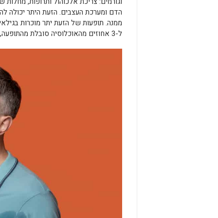
וגורמים: צריכת אלכוהול ותרופות, מחלות ש
הדם ומערכת העצבים. הזעת היתר יכולה לה
ל-3 אחוזים מהאוכלוסיה סובלת מהתופעה, אך רק חלק קטן ממנה מודע לכך.