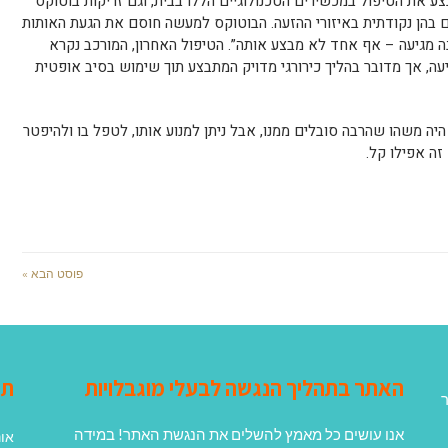
צע את הטיפול במכשירים הטכנולוגיים הללו בבית, וגם זריקות בוטוקס
בהן נקודתית באיזורי ההזעה. הבוטוקס למעשה חוסם את הגעת האותות
ה מגיעה – אף אחד לא מבצע אותה”. הטיפול האחרון, המורכב נקרא
עה, אך מדובר בהליך כירורגי מדויק המתבצע תוך שימוש בסיב אופטית
ה משהו שהרבה סובלים ממנו, אבל ניתן למנוע אותו, לטפל בו ולהיפטר
 זה אפילו קל.
פוסט הבא »
האתר בתהליך הנגשה לבעלי מוגבלויות
תג
ר
אנו עושים כל מאמץ להשלים את הנגשת האתר! במידה
אונ