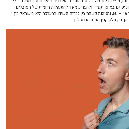
ונות, פעילות יתר של בלוטת התריס, משברים נפשיים וגם בעיות בכלי
ופיע גם באופן תמידי ולהפריע מאד להתנהלות היומית של הסובלים
ממנה. תופעות של הזעת יתר מוכרות בגילאי 16 – 50, ומזוהות כשוות בין גברים ונשים. ההערכה היא בישראל בין 1