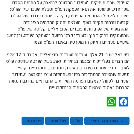
הטיפול שהם מעניקים. “עתידנו” מתכוונת להיאבק על חתימת הסכם
שכר חדש שישפר את תנאי העסקת העו”ס וטבלת השכר של העו”ס;
יישום מלא של ההסכמים הקיימים; הקלה בעומס העבודה של העו”ס
וקביעת נורמות תקינה בענף; העלאת וחיזוק התדמית הציבורית
והמקצועית של העובדות והעובדים הסוציאליים; קליטה של עו”ס
שמועסקים במיקור חוץ וכעובדי קבלן בפועל בהעסקה ישירה; וכן למען
שינויים פנימיים וחיזוק הדמוקרטיה באיגוד העו”ס עצמו.
בישראל יש כ-21 אלף עובדות ועובדים סוציאליים, אך רק כ-12 אלף
הם חברים בעלי זכות הצבעה בבחירות. זאת, בשל הפרטה שהפכה עו”ס
לעובדי קבלן שאינם מיוצגים באיגוד, חסמים ביורוקרטיים וקשיי
נגישות שמציבה ההסתדרות בפני השתתפות עו”ס בהצבעה. “עתידנו”
התחייבה לפעול לצמצום הפרטת השירותים החברתיים כמו גם הנגשת
החברות באיגוד וצמצום החסמים הבירוקרטיים.
WhatsApp
Facebook
איגוג העובדים הסוציאליים
עו"ס
ענבל חרמוני
צפרא דוויק