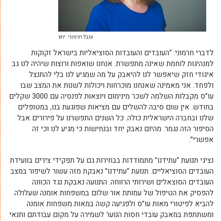
ענבל חרמוני. יחצ
לדברי חרמוני: “העובדים והעובדות הסוציאליות בישראל זקוקות
למנהיגות לוחמת שאינה מתפשרת. אנחנו שואפות ורוצות שיהיה לנו גב
איגודי חזק שיאפשר לנו להיאבק על מה שמגיע לנו בלי להתנצל
ולפחד. אני מאמינה שאנחנו מוכרחות ויכולות לשנות את המצב שבו
עו”ס מקבלות השלמה לשכר מינימום ויוצאות לפנסיה עם 3000 שקלים
בחודש. אין שום סיבה להשלים עם מציאות שפוגעת בנו, במטופלים
שלנו ובחברה הישראלית כולה. כל השנים התפשרנו על פירורים אבל
הסיפור הזה נגמר. מהיום נאבק יחד ובנחישות כי מגיע לנו וכי זה
אפשרי”.
נציגי תנועת “עתידנו” מתמודדות בבחירות גם על תפקידי צירים בוועידת
העובדים הסוציאליים. תנועת “עתידנו” נאבקת מזה עשור לשיפור במצב
העובדים הסוצאלים ושירותי הרווחה. התנועה נאבקת נגד הכוונה
להפסיק את הטיפול של עמותת אור שלום במשפחות אומנה שעלולה
להביא לפיטורי מאות עו”ס ולפגיעה קשה במאות משפחות אומנה
ומשתתפת במאבק עובדי חסות הנוער לשמירה על מקום עבודתם ותנאי