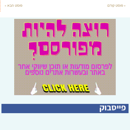
« פוסט קודם
פוסט הבא »