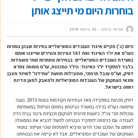
בוחרות היום מי תייצג אותן
אביעד ברטוב
30 בינואר 2018
היום (ג’) מקיים איגוד העובדים הסוציאליים בחירות שבהן בוחרות
העו”ס את יו”ר האיגוד ואת 161 הצירות והצירים שייצגו אותם
בוועידת העובדים הסוציאליים. בבחירות מתחרות שתי מועמדות
בלבד לתפקיד יו”ר האיגוד: היו”ר המכהנת, עו”ס מומחה צפרא
דוויק, ועו”ס ענבל חרמוני, ממובילות תנועת “עתידנו” לשינוי מצבן
ותנאי העסקתן של העובדות הסוציאליות ולמאבק למען מדינת
רווחה בישראל.
דוויק מכהנת בתפקידה מאז הבחירות הקודמות בשנת 2013. בעבר
שימשה כעו”ס בכירה במשרד הביטחון בתחום הטיפול במשפחות
שכולות ונכי צה”ל, כיועצת פרטית לשיקום וכנציגת ציבור בבית הדין
לעבודה. עם כניסתה לתפקיד הבטיחה לפעול להביא את הממשלה
לחתום על הסכם שכר חדש שיביא לתוספות שכר ושיפור בתנאי
העסקתם של העובדים הסוציאליים, אבל לא קיימה את הבטחתה