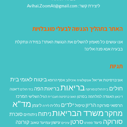
ליצירת קשר: Avihai.ZoomAt@gmail.com
האתר בתהליך הנגשה לבעלי מוגבלויות
אנו עושים כל מאמץ להשלים את הנגשת האתר! במידה ונתקלת
בבעיה אנא פנה אלינו!
תגיות
בית
ביטוח לאומי
אוניברסיטת אריאל
אסף הרופא
אונקולוגיה
איכילוב
בריאות
חולים
בריאות הפה
דיאטה
בית חולים סורוקה
בתי חולים
המרכז
האגודה למלחמה בסרטן
הגיל השלישי
דיכאון
האוניברסיטה העברית
מד"א
ילדים
הריון
הרפואי סורוקה
טיפול
ליצמן
כללית
לידה
משרד הבריאות
מחקר
ניתוח
סוכרת
ניתוחים
סורוקה
סרטן
קורונה
עישון
עמיעד טאוב
סיעוד
ספורט
עיניים