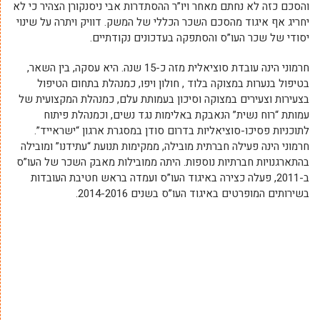
והסכם כזה לא נחתם מאחר ויו”ר ההסתדרות אבי ניסנקורן הצהיר כי לא
יחריג אף איגוד מהסכם השכר הכללי של המשק. דוויק ויתרה על שינוי
יסודי של שכר העו”ס והסתפקה בעדכונים נקודתיים.
חרמוני הינה עובדת סוציאלית מזה כ-15 שנה. היא עסקה, בין השאר,
בטיפול בנערות במצוקה בלוד , חולון ויפו, כמנהלת בתחום הטיפול
בצעירות וצעירים במצוקה וסיכון בעמותת עלם, כמנהלת המקצועית של
עמותת “רוח נשית” הנאבקת באלימות נגד נשים, וכמנהלת פיתוח
לתוכניות פסיכו-סוציאליות בדרום סודן במסגרת ארגון “ישראייד”.
חרמוני הינה פעילה חברתית מובילה, ממקימות תנועת “עתידנו” ומובילה
בהתארגנויות חברתיות נוספות. היתה ממובילות מאבק השכר של העו”ס
ב-2011, פעלה כצירה באיגוד העו”ס ועמדה בראש חטיבת העובדות
בשירותים המופרטים באיגוד העו”ס בשנים 2014-2016.