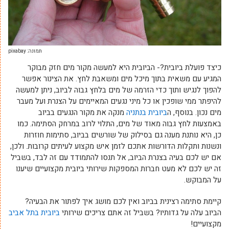
תמונה: pixabay
כיצד פועלת ביובית?- הביובית היא למעשה מקור מים חזק מבוקר
המגיע עם משאית בתוך מיכל מים ומשאבת לחץ. את הצינור אפשר
להפוך לנגיש ותוך כדי הזרמה של מים בלחץ גבוה לביוב, ניתן למעשה
להיפתר ממי שופכין או כל מיני נגעים המאיימים על הצנרת ועל מעבר
מים נכון. בנוסף, ה
ביובית בנתניה
מנקה את מקור הנגעים בביוב
באמצעות לחץ גבוה מאוד של מים, התלוי לרוב במרחק הסתימה. כמו
כן, היא נותנת מענה גם בסילוק של שורשים בביוב, סתימות חוזרות
ונשנות ותקלות הדורשות אתכם לזמן איש מקצוע לעיתים קרובות. ולכן,
אם יש לכם בעיה בצנרת הביוב, אל תנסו להתמודד עם זה לבד, בשביל
זה יש לכם לא מעט חברות המספקות שירותי ביובית מקצועיים שיענו
על המבוקש.
קיימת סתימה רצינית בביוב ואין לכם מושג איך לפתור את הבעיה?
הביוב עלה על גדותיו? בשביל זה אתם צריכים שירותי
ביובית בתל אביב
מקצועיים!