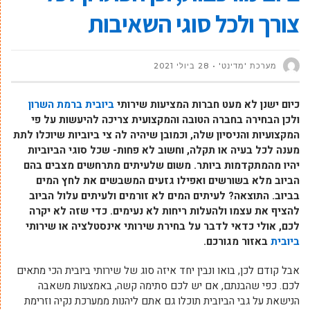
צורך ולכל סוגי השאיבות
מערכת 'מדינט'
28 ביולי 2021
כיום ישנן לא מעט חברות המציעות שירותי
ביובית ברמת השרון
ולכן הבחירה בחברה הטובה והמקצועית צריכה להיעשות על פי
המקצועיות והניסיון שלה, וכמובן שיהיה לה צי ביוביות שיוכלו לתת
מענה לכל בעיה או תקלה, וחשוב לא פחות- שכל סוגי הביוביות
יהיו מהמתקדמות ביותר. משום שלעיתים מתרחשים מצבים בהם
הביוב מלא בשורשים ואפילו גזעים המשבשים את לחץ המים
בביוב. התוצאה? לעיתים המים לא זורמים ולעיתים עלול הביוב
להציף את עצמו ולהעלות ריחות לא נעימים. כדי שזה לא יקרה
לכם, אולי כדאי לדבר על בחירת שירותי אינסטלציה או שירותי
ביובית
באזור מגורכם.
אבל קודם לכן, בואו ונבין יחד איזה סוג של שירותי ביובית הכי מתאים
לכם. כפי שהבנתם, אם יש לכם סתימה קשה, באמצעות משאבה
הנישאת על גבי הביובית תוכלו גם אתם ליהנות ממערכת נקיה וזרימת