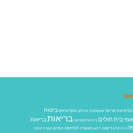
יות
ביטוח
יברסיטת אריאל
אסף הרופא
אונקולוגיה
איכילוב
בריאות
בית חולים
ומי
בריאות
בית חולים סורוקה
ה
האגודה למלחמה בסרטן
דיאטה
בתי חולים
דיכאון
האוניברסיטה