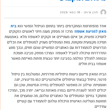
תוכן שיווקי
18 במאי 2026
אחד מהפתרונות המתקדמים ביותר בתחום הטיפול הנפשי הוא
בית
מאזן למניעת אשפוז
. מרכז זה מספק מענה חיוני לאנשים הזקוקים
לתמיכה נפשית, אך אינם מעוניינים או זקוקים לאשפוז מלא. באמצעות
תמיכה מקצועית ומקוונת, צוות המטפלים מעניק למטופלים את הכלים
הנדרשים להתמודדות עם האתגרים הנפשיים שהם חווים, ובכך מונע
התדרדרות שיכולה להוביל לאשפוז. המרכז מספק סביבה תומכת
ובטוחה לתהליך החלמה בסביבה יותר טבעית ופחות מאיימת מאשר
אשפוז בבית חולים.
הבית המאזן מיישם גישות טיפוליות מודרניות, המשלבות בין טיפול
פרטני, טיפול קבוצתי וטיפולים אלטרנטיביים כמו מדיטציה, יוגה
ואומנויות. שילוב זה מאפשר למטופלים בחירה וגמישות, שכן הם
יכולים לחזור לשגרת חייהם בצורה מאוזנת ובריאה. יתרה מכך, המרכז
מתמקד בחינוך המטופלים על האתגרים שלהם, מה שמעצים את
תחושת השליטה האישית והיכולת שלהם להתמודד עם קשיים
עתידיים.