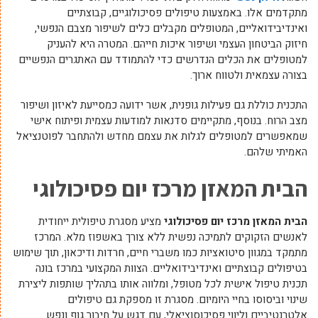
מתקדמים אלו. באמצעות טיפולים פסיכולוגיים, קבוצתיים
ואינדיבידואליים, המטופלים מקבלים כלים לשיפור מצבם הנפשי,
חיזוק הביטחון העצמי ושיפור איכות חייהם. המטרה היא להעניק
למטופלים את הכלים הנדרשים כדי להתמודד עם האתגרים הנפשיים
בצורה עצמאית ולטווח ארוך.
התכנית כוללת גם פעילות גופנית, אשר ידועה כמסייעת לאיזון ושיפור
מצב הרוח. בנוסף, מתקיימים סדנאות למודעות עצמית ופיתוח אישי
שמאפשרים למטופלים לגלות את עצמם מחדש ולהתחבר לפוטנציאל
האמיתי שלהם.
הבית המאזן מרכז יום פסיכולוגי
הבית המאזן מרכז יום פסיכולוגי
מציע מסגרת טיפולית ייחודית
לאנשים הזקוקים לתמיכה נפשית ללא צורך באשפוז מלא. המרכז
מתמקד במגוון סיטואציות כמו משברי חיים, חרדות ודיכאון, תוך שימוש
בטיפולים קבוצתיים ואינדיבידואליים. הצוות המקצועי במרכז בונה
תכנית טיפול אישית לכל מטופל, ומלווה אותו בתהליך שותפות ליצירת
שינוי וביסוסו בחיי היומיום. מסגרת זו מספקת גם טיפולים
אלטרנטיביים וליווי פסיכוסוציאלי, עם דגש על חיבור גוף ונפש.