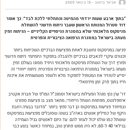
אביעד ברטוב
13 בינואר 2020
“בתוך ארבע שעות ירדתי מהמיטה והתחלתי ללכת לבד”: כך אומר
דוד סטרול המנותח הראשון שעבר ניתוח חדשני להשתלת
מניסקוס מלאכותי שלא במסגרת הניסויים הקליניים –
הניתוח זמין
מעתה בישראל במסגרת הרפואה הציבורית והפרטית
פגיעה במניסקוס נחשבת לאחת מפציעות הברכיים השכיחות ביותר
וכגורם עיקרי לכאבים בברכיים ולהגבלה בתפקוד היומיומי. ניתוח חדשני
ופורץ דרך של השתלת מניסקוס מלאכותי היחיד מסוגו בעולם זמין
מעתה בישראל במסגרת הרפואה הציבורית והפרטית. ניתוח ייחודי זה
יסייע להחזיר את המטופל לתפקוד מלא ולשפר משמעותית את איכות
חייו בתוך פרק זמן מינימאלי.
דר’ ערן גנץ מנהל הפעילות בישראל וסמנכ”ל המו”פ של חברת אקטיב
אימפלנטס, מפתחת השתל הייחודי, מתאר מצב בו פציעות ספורט
ובמיוחד פציעות במניסקוס הן דבר נפוץ ביותר. “מדובר בבעיה רחבת
היקף של כמיליון אנשים בארה”ב בשנה שסובלים מפציעות במניסקוס
ששתל כמו שלנו יכול לעזור להם. עד היום לאנשים בגיל העמידה
בגילאי 40 ל-60, לא היה ממש פתרון טוב, במיוחד כאשר בוצע כבר