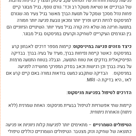
פגיעות קטנות וחוזרות של הסחוס עקב עיסוק המצריך כפיפות מרובות
של הברכיים או נשיאת משקל רב וכד’. גורם נוסף, בגיל מבוגר קיים
פחות נוזל מסכך שמקל על תנועת הברך מאשר בגיל צעיר מה שגורם
למניסקוס להיות רגיש ופריך יותר ומכאן נובעת פגיעה יותר חמורה
בתנועה חריגה מה שלא היה קורה בגיל צעיר יותר. השינויים הניווניים הם
בין הגורמים העיקריים לשחיקה וקרעים במניסקוס בגיל מבוגר.
כיצד מזהים פגיעה במיניסקוס
: קיימות מספר דרכים לאבחון קרע
במניסקוס. כאשר קיימת נפיחות בברך, מעיד על בעיה בברך. בבדיקה
הפיסיקאלית בודקים את טווח התנועה, הגבלה בטווח התנועה מרמזת
על בעיה בברך וכן רגישות וכאב בסדק המפרקי מחשידה לפגיעה
במניסקוס. הבדיקה שתקבע כמעט בודאות גמורה באם קיים קרע אם
לאו , היא בדיקת ה- MRI.
הדרכים לטיפול בפגיעת מניסקוס
:
קיימות שתי אפשרויות לטיפול בבעיית מניסקוס: האחת שמרנית (ללא
ניתוח) והאחרת ניתוחית.
הטיפולים השמרניים
– מתאימים יותר לפגיעות קלות ניווניות או פגיעה
כתוצאה של שחיקה ונזק מצטבר. הטיפולים השמרניים כוללים טיפולי