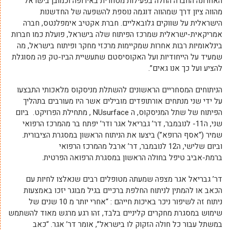
האחרונה החברה החלה בפעילות מסחרית באירופה וכמובן בישראל
מהווה ציון דרך שמהווה דוגמה נוספת להשפעה של החדשנות
הישראלית על שווקים גלובאליים. חברת אקטיב אימפלנטס, חברה
אמריקאית-ישראלית שמרכז הפיתוח שלה בישראל, פועלת כמו חברות
בינלאומיות רבות אחרות שמקיימות מרכזי מחקר ופיתוח בישראל, מה
שמעיד על הייחודיות ועל האקוסיסטם שתעשיית הביו-טק פה מסוגלת
להציע ועל כך אנו גאים”.
הניתוחים המסחריים הראשונים להשתלת מניסקוס מלאכותי התבצעו
על ידי שני מנתחים אורתופדים מובילים אשר היו מעורבים בתהליך
הפיתוח של שתל המניסקוס, ה NUsurface
, מתחילת הפרויקט. ביום
שני, ה11- לנובמבר, דר’ גבריאל אגר ודר’ יפתח בר מהמרכז הרפואי
שמיר (“אסף הרופא”) ביצעו את הניתוח הראשון במסגרת הציבורית.
וביום שלישי, ה12 לנובמבר, דר’ ארבל מהמרכז הרפואי
ברמת-אביב טיפל בחולה הראשון במסגרת הרפואה הפרטית.
דר’ גבריאל אגר מצפה שמעתה מטופלים רבים שנאלצו לחיות עם
הכאב או להמתין לניתוח החלפת ברכיים בגיל מבוגר יזכו באמצעות
ניתוח זה לשיפור ניכר באיכות חייהם : “אחרי יותר מ 10 שנים של
שימוש במסגרת מחקרים קליניים בלבד, זהו רגע מרגש מאוד להשתמש
במשתל עבור כל חולה הזקוק לו בישראל”, אומר דר’ אגר. “כאב