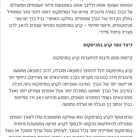
הסחוס העוטף אותה ולייצב אותה באמצעות פיזור העומסים הפועלים
על הברך בצורה מיטבית. צורתו של המניסקוס דומה לחצי סהר המתחיל
בחלק הקדמי של הברך ומסתיים בחלקה האחורי. בכל ברך יש שני
מניסקוסים, חיצוני ופנימי – קרע במניסקוס הפנימי שגורם לכאב לרוב
מצריך טיפול מיידי.
כיצד נוצר קרע במניסקוס:
קיימות מגוון סיבות להיווצרות קרע במניסקוס,
קרע במניסקוס יכול להיווצר כתוצאה מחבלה, לרוב כתוצאה מתנועה
סיבובית חדה (בהרבה מקרים בקרב ספורטאים או צעירים), כיפוף יתר
או יישור יתר של הברך. הסיבה השכיחה לקרע במניסקוס הינה חבלה
בסיבוב של הברך. תופעה המוכרת יותר אצל אנשים צעירים יותר ואצל
ספורטאים בענפי הספורט השונים, הנפגע מרגיש כאב חד ונפיחות
בברך ובתוך כך הגבלה או נעילת התנועה.
גורם נוסף לקרע במניסקוס הוא שחיקה מתמשכת שלו לאורך השנים
המובילה להיחלשות הרקמה ולבסוף לקרע. פגיעה מתמשכת וניוונית
במניסקוס אופיינית יותר בגיל מבוגר, לעיתים בשל עודף משקל או בשל