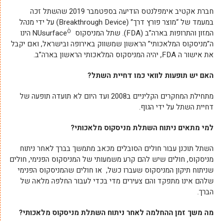
חברת אקטיב אימפלנטס הודיעה בספטמבר 2019 שהשתל זכה
במעמד של “מוצר פורץ דרך” (Breakthrough Device) על ידי מנהל
Ò
המזון והתרופות בארה”ב (FDA). שתל המניסקוס NUsurface
הינו
ה”מניסקוס המלאכותי” הראשון שמשווק באירופה ובישראל, ואם יקבל
את אישור ה FDA, יהיה המניסקוס המלאכותי הראשון בארה”ב.
האם יש תופעות לוואי כמו דחיית השתל
?
מתחילת המחקרים הקליניים ב2008 ועד היום לא תועדה תופעה של
דחיית השתל על ידי הגוף.
למי מתאים ניתוח השתלת מניסקוס מלאכותי?
השתל תוכנן עבור חולים הסובלים מכאב מתמשך בברך לאחר ניתוח
מניסקוס, חולים שיש להם קרע משמעותי של המניסקוס הפנימי, חולים
שניתוח תיקון המניסקוס שעברו כשל, או חולים שהמניסקוס הפנימי
שלהם אינו מתפקד והם צעירים מדי בכדי לעבור החלפה מלאה של
הברך.
מה משך זמן ההחלמה לאחר ניתוח השתלת מניסקוס מלאכותי?