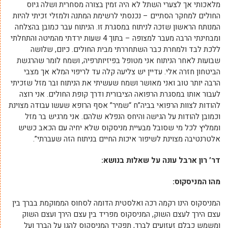
מלאכותי אך לצערי השתל לא היה זמין בצורה מסחרית ושלה גיוס
החולים למחקר הסתיים – נכנסתי לרשימת המתנה ולמזלי זכיתי להיות
המנותח הראשון שזכה לניתוח במסגרת זו. הניתוח עבר כמובן בהצלחה
ומבחינתי הרבה מעבר למצופה – בתוך 4 שעות ירדתי מהמיטה והתחלתי
ללכת לבד ולמחרת כבר השתחררתי מבית החולים. כיום, שלושה
שבועות לאחר הניתוח אני מטופל בפיזיותרפיה, ושמח לומר שהרגשת
הביטחון חזרה אלי. עדיין יש צליעה קלה עד לריפוי המלא אך מצבי
הרבה יותר טוב ואני מאושר ושמח שעשיתי את הניתוח ובר מזל שזכיתי
לעבור אותו במסגרת הרפואה הציבורית ודרך קופת החולים. אני רוצה
להודות לצוות הרפואי בביה”ח “שמיר” אסף הרופא שעשו עבודה מצוינת
וכמובן להודות על הגישה והיחס הנפלא שלהם. אני מרגיש בר מזל
וממליץ לכל מי שסובל מבעיית מניסקוס שלא יחיה עם הכאב כשיש
אלטרנטיבה מצוינת לשיפור איכות החיים בניתוח הזה שעברתי”.
דר’ רון ארבל עונה על שאלות בנושא:
מהו המניסקוס:
המניסקוס הינו רקמה רכה ואלסטית הדומה לסחוס הממוקמת בברך בין
עצם הירך לעצם השוק, המניסקוס מפריד בין עצם הירך ועצם השוק
ומשמש כבלם זעזועים לברך, תפקיד המניסקוס להגן על הברך ועל