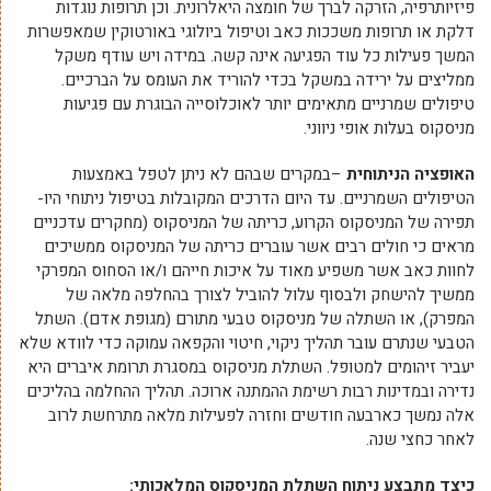
פיזיותרפיה, הזרקה לברך של חומצה היאלרונית. וכן תרופות נוגדות
דלקת או תרופות משככות כאב וטיפול ביולוגי באורטוקין שמאפשרות
המשך פעילות כל עוד הפגיעה אינה קשה. במידה ויש עודף משקל
ממליצים על ירידה במשקל בכדי להוריד את העומס על הברכיים.
טיפולים שמרניים מתאימים יותר לאוכלוסייה הבוגרת עם פגיעות
מניסקוס בעלות אופי ניווני.
האופציה הניתוחית
–במקרים שבהם לא ניתן לטפל באמצעות
הטיפולים השמרניים. עד היום הדרכים המקובלות בטיפול ניתוחי היו-
תפירה של המניסקוס הקרוע, כריתה של המניסקוס (מחקרים עדכניים
מראים כי חולים רבים אשר עוברים כריתה של המניסקוס ממשיכים
לחוות כאב אשר משפיע מאוד על איכות חייהם ו/או הסחוס המפרקי
ממשיך להישחק ולבסוף עלול להוביל לצורך בהחלפה מלאה של
המפרק), או השתלה של מניסקוס טבעי מתורם (מגופת אדם). השתל
הטבעי שנתרם עובר תהליך ניקוי, חיטוי והקפאה עמוקה כדי לוודא שלא
יעביר זיהומים למטופל. השתלת מניסקוס במסגרת תרומת איברים היא
נדירה ובמדינות רבות רשימת ההמתנה ארוכה. תהליך ההחלמה בהליכים
אלה נמשך כארבעה חודשים וחזרה לפעילות מלאה מתרחשת לרוב
לאחר כחצי שנה.
כיצד מתבצע ניתוח השתלת המניסקוס המלאכותי: