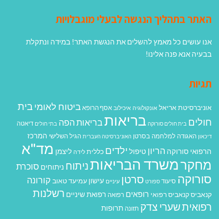
האתר בתהליך הנגשה לבעלי מוגבלויות
אנו עושים כל מאמץ להשלים את הנגשת האתר! במידה ונתקלת
בבעיה אנא פנה אלינו!
תגיות
בית
ביטוח לאומי
אוניברסיטת אריאל
אסף הרופא
אונקולוגיה
איכילוב
בריאות
חולים
בריאות הפה
דיאטה
בית חולים סורוקה
בתי חולים
המרכז
האגודה למלחמה בסרטן
הגיל השלישי
דיכאון
האוניברסיטה העברית
מד"א
ילדים
הריון
הרפואי סורוקה
טיפול
ליצמן
כללית
לידה
משרד הבריאות
מחקר
ניתוח
סוכרת
ניתוחים
סורוקה
סרטן
קורונה
עישון
עמיעד טאוב
סיעוד
ספורט
עיניים
רשלנות
רופאים
רפואת שיניים
קנאביס
קנאביס רפואי
רפואה
רפואית
שערי צדק
תרופות
תזונה