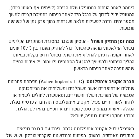
כיממה לאחר הניתוח המטופל נשלח הביתה (לעיתים אף באותו היום),
המטופל יכול לדרוך על הרגל מיד לאחר הניתוח בתמיכת קביים למשך
מספר ימים. חזרה לפעילות מלאה ושגרתית בתוך פרק זמן של כשישה
שבועות.
כמה זמן מחזיק השתל
–הניסיון שנצבר במסגרת המחקרים הקליניים
בשתל המלאכותי מראה שהשתל יכול להחזיק מעמד בין 3 ל10 שנים.
לאחר תקופה זו ניתן להחליף את השתל בשתל חדש בקלות ובאותו
ההליך הניתוחי ולהמשיך להגן על הסחוסים ולשמור על איכות החיים
שהשתפרה לאחר הניתוח הראשון.
חברת אקטיב אימפלנטס
(
Active Implants LLC
)
מפתחת פתרונות
שתלים אורתופדיים אשר משתלבים ומשלימים את הביומכניקה
הטבעית של מערכת השלד והשרירים, ומאפשרת לחולים לשמור או
לחזור לאורך חיים פעיל. אקטיב אימפלנטס הינה חברה פרטית בעלת
הנהלה ראשית בממפיס טנסי, משרדים אירופיים בהארלם, הולנד,
ומרכז מחקר ופיתוח בנתניה, ישראל.
באפריל 2019 אקטיב אימפלנטס זכתה, ביחד עם קבוצת רופאים
וחוקרים מאירופה, במענק הפיתוח והחדשנות היוקרתי הוריזון 2020 של