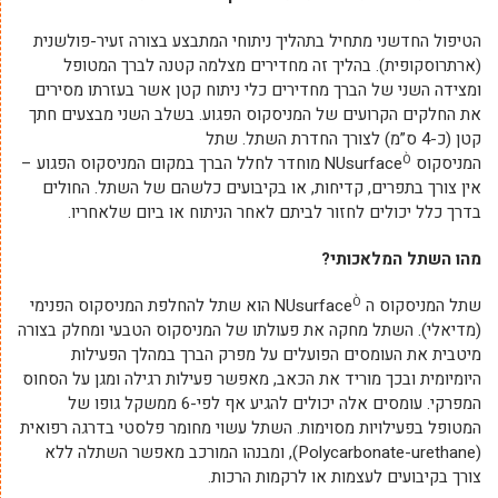
הטיפול החדשני מתחיל בתהליך ניתוחי המתבצע בצורה זעיר-פולשנית
(ארתרוסקופית). בהליך זה מחדירים מצלמה קטנה לברך המטופל
ומצידה השני של הברך מחדירים כלי ניתוח קטן אשר בעזרתו מסירים
את החלקים הקרועים של המניסקוס הפגוע. בשלב השני מבצעים חתך
קטן (כ-4 ס”מ) לצורך החדרת השתל. שתל
Ò
המניסקוס NUsurface
מוחדר לחלל הברך במקום המניסקוס הפגוע –
אין צורך בתפרים, קדיחות, או בקיבועים כלשהם של השתל. החולים
בדרך כלל יכולים לחזור לביתם לאחר הניתוח או ביום שלאחריו.
מהו השתל המלאכותי?
Ò
שתל המניסקוס ה NUsurface
הוא שתל להחלפת המניסקוס הפנימי
(מדיאלי). השתל מחקה את פעולתו של המניסקוס הטבעי ומחלק בצורה
מיטבית את העומסים הפועלים על מפרק הברך במהלך הפעילות
היומיומית ובכך מוריד את הכאב, מאפשר פעילות רגילה ומגן על הסחוס
המפרקי. עומסים אלה יכולים להגיע אף לפי-6 ממשקל גופו של
המטופל בפעילויות מסוימות. השתל עשוי מחומר פלסטי בדרגה רפואית
(Polycarbonate-urethane), ומבנהו המורכב מאפשר השתלה ללא
צורך בקיבועים לעצמות או לרקמות הרכות.