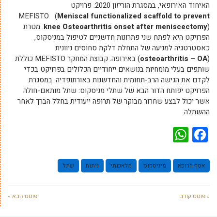
האיחוד האירופאי, במסגרת הוריזון 2020: פרויקט
MEFISTO
(
Meniscal functionalized scaffold to prevent
knee Osteoarthritis onset after meniscectomy
). מטרת
הפרויקט היא לפתח שני פתרונות חדשניים לטיפול במניסקוס,
כאסטרטגיה למניעה של התחלת דלקת סחוסים ניוונית
(
osteoarthritis – OA
) באירופה. קבוצת המחקר MEFISTO כוללת
שותפים בעלי מומחיות בנושאים ייחודיים הכלולים בפרויקט בכדי
לקדם את הגישה הרב-תחומית והחדשנות באורתופדיה. במסגרת
הפרויקט יפותח הדור הבא של שתלי מניסקוס: שתל מותאם-חולה
אשר יכול לבצע שחרור מבוקר של תרופה ייעודית בחלל הברך לאחר
ההשתלה.
WhatsApp
Facebook
אסף הרופא
מיניסקוס
מלאכותי
ניתוח
שתל
« פוסט קודם
פוסט הבא »