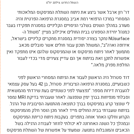
השתל החדש. צילום: יח”צ
דר’ רון ארבל אשר ביצע את ניתוח השתלת המניסקוס המלאכותי
המסחרי במרכז הרפואי רמת אביב במסגרת הרפואה הפרטית והיה
מעורב במהלך השנים בשלבי הניסויים הקליניים במסגרת תפקידו בעבר
כמנהל יחידת הספורט בבית החולים איכילוב מציין: “משתל ה-
NUsurface
נחקר בצורה יסודית במסגרת מחקרים קליניים בישראל,
אירופה וארה”ב”, המשתל תוכנן עבור חולים אשר סובלים מכאב
מתמשך לאחר ניתוח מניסקוס או שהמניסקוס שלהם אינו מתפקד ואין
אפשרות לתקן זאת בניתוח אך הם עדיין צעירים מדי בכדי לעבור
החלפת מפרק מלאה.”
דוד סטרול היה הראשון לעבור את הניתוח המסחרי הראשון לפני
כשבועיים, במסגרת הרפואה הציבורית. סטרול, בן 42 בעל עסק עצמאי
להעברת דירות מספר: “נפצעתי לפני כשנתיים בעת שירדתי מהמשאית
וסבלתי מנפיחות בברך ימין שנפגעה. לאחר שעברתי בדיקת MRI נמסר
לי שנוצר קרע במניסקוס בברך כתוצאה מהתנועה הסיבובית של הרגל.
בניתוח שעברתי בבית החולים מייד לאחר מכן הוסר חלק מהמניסקוס
הקרוע וחלקו האחר אוחה בתפרים. בעקבות ניתוח כריתת המניסקוס
ובמהלך כל השנה האחרונה לא יכולתי לחזור לעבודה הרגילה בשל
הכאבים והמוגבלות בתנועה. שמעתי על אפשרות של השתלת מניסקוס