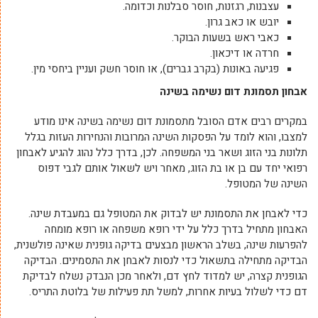
עצבנות, רגזנות, חוסר סבלנות וכדומה.
יובש או כאב גרון.
כאבי ראש בשעות הבוקר.
חרדה או דיכאון.
פגיעה באונות (בקרב גברים), או חוסר חשק ועניין ביחסי מין.
אבחון תסמונת דום נשימה בשינה
במקרים רבים אדם הסובל מתסמונת דום נשימה בשינה אינו מודע
למצבו, והוא לומד על הפסקות השינה המרובות והנחירות העזות בגלל
תלונות בני הזוג ושאר בני המשפחה. לכן, בדרך כלל נהוג להגיע לאבחון
רפואי יחד עם בן או בת הזוג, מאחר ויש לשאול אותם לגבי דפוס
השינה של המטופל.
כדי לאבחן את התסמונת יש לבדוק את המטופל גם במעבדת שינה.
האבחון מתחיל בדרך כלל על ידי רופא משפחה או רופא מומחה
להפרעות שינה, בשלב הראשון מבצעים בדיקה גופנית שאינה פולשנית,
הבדיקה מתחילה בתשאול כדי לנסות לאבחן את התסמינים. הבדיקה
הגופנית קצרה, יש למדוד לחץ דם, ולאחר מכן הנבדק נשלח לבדיקת
דם כדי לשלול בעיות אחרות, למשל תת פעילות של בלוטת התריס.