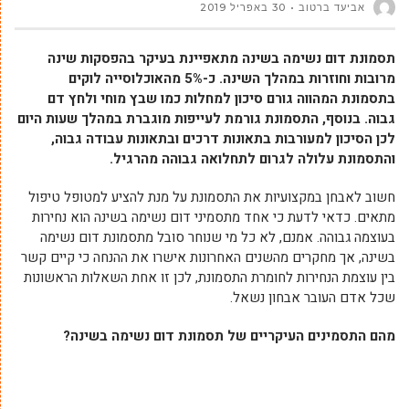
אביעד ברטוב
30 באפריל 2019
תסמונת דום נשימה בשינה מתאפיינת בעיקר בהפסקות שינה
מרובות וחוזרות במהלך השינה. כ-5% מהאוכלוסייה לוקים
בתסמונת המהווה גורם סיכון למחלות כמו שבץ מוחי ולחץ דם
גבוה. בנוסף, התסמונת גורמת לעייפות מוגברת במהלך שעות היום
לכן הסיכון למעורבות בתאונות דרכים ובתאונות עבודה גבוה,
והתסמונת עלולה לגרום לתחלואה גבוהה מהרגיל.
חשוב לאבחן במקצועיות את התסמונת על מנת להציע למטופל טיפול
מתאים. כדאי לדעת כי אחד מתסמיני דום נשימה בשינה הוא נחירות
בעוצמה גבוהה. אמנם, לא כל מי שנוחר סובל מתסמונת דום נשימה
בשינה, אך מחקרים מהשנים האחרונות אישרו את ההנחה כי קיים קשר
בין עוצמת הנחירות לחומרת התסמונת, לכן זו אחת השאלות הראשונות
שכל אדם העובר אבחון נשאל.
מהם התסמינים העיקריים של תסמונת דום נשימה בשינה?