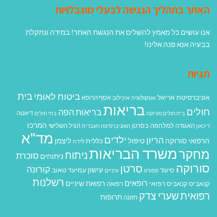
האתר בתהליך הנגשה לבעלי מוגבלויות
אנו עושים כל מאמץ להשלים את הנגשת האתר! במידה ונתקלת
בבעיה אנא פנה אלינו!
תגיות
בית
ביטוח לאומי
אוניברסיטת אריאל
אסף הרופא
אונקולוגיה
איכילוב
בריאות
חולים
בריאות הפה
דיאטה
בית חולים סורוקה
בתי חולים
המרכז
האגודה למלחמה בסרטן
הגיל השלישי
דיכאון
האוניברסיטה העברית
מד"א
ילדים
הריון
הרפואי סורוקה
טיפול
ליצמן
כללית
לידה
משרד הבריאות
מחקר
ניתוח
סוכרת
ניתוחים
סורוקה
סרטן
קורונה
עישון
עמיעד טאוב
סיעוד
ספורט
עיניים
רשלנות
רופאים
רפואת שיניים
קנאביס
קנאביס רפואי
רפואה
רפואית
שערי צדק
תרופות
תזונה