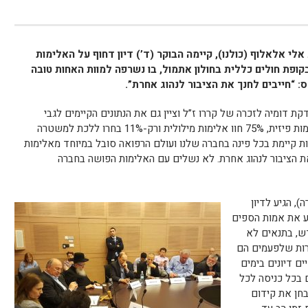
י אלאלוף (כולנו), קיימה הבוקר (ד’) דיון דחוף על האלימות
פת חולים כללית בחולון אתמול, בו נשרפה למוות האחות טובה
ס: “חייבים לחנך את הציבור לנהוג אחרת”.
קת דומיה לזכרה של קררו ז”ל וציין גם את הנתונים הקיימים לגבי
אלימות כנגד סגלי הרפואה – 36% חוו אלימות פיזית, 75% חוו אלימות מילולית ורק-11% בחרו ללכת למשטרה
מות קיימת בכל פינה בחברה שלנו ועולם הרפואה סובל במיוחד מאלימות
 את הציבור לנהוג אחרת. לא נשלים עם האלימות הפושה בחברה
), הגיע לדיון
זע את אמות הספים
ש, בתנאים לא
ירות שלפעמים הם
ם דיונים בימים
 בכל כניסה לכל
בחן את קידום