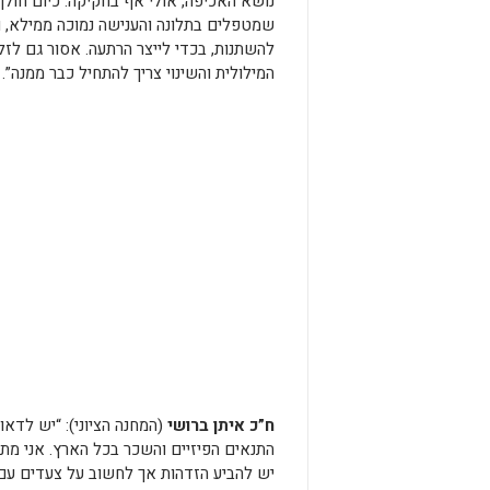
נושא האכיפה, אולי אף בחקיקה. כיום חולף
שמטפלים בתלונה והענישה נמוכה ממילא, ו
להשתנות, בכדי לייצר הרתעה. אסור גם לזל
המילולית והשינוי צריך להתחיל כבר ממנה”.
ח”כ איתן ברושי
(המחנה הציוני): “יש לדא
התנאים הפיזיים והשכר בכל הארץ. אני מת
יש להביע הזדהות אך לחשוב על צעדים עם 