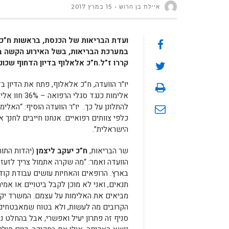
איילת בן הרוש
15 במרץ 2017
ועדת הבריאות של הכנסת, בראשות ח”כ אל
במערכת הבריאות, בשל האירוע הקשה בקו
קררו ז”ל.ח”כ אלאלוף בדיון הדחוף שכונ
יו”ר הוועדה, ח”כ אלאלוף, פתח את הדיון בד
להתלונן על כך. יו”ר הוועדה הוסיף: “האלי
כלפי צוותים רפואיים. אנחנו חייבים לחנך
הישראלית”.
שר הבריאות,
ח”כ יעקב ליצמן
(יהדות התורה
הוועדה ואמר: “מה שקרה אתמול צריך לזע
בארץ. הרופאים והאחיות עושים עבודת קוד
תנאים, ואני לא מוכן לקבל ביטויים או אמ
מביאים את האלימות על עצמם. המשרד יקיי
הקרובים מה לעשות, ולא בטוח שמאבטחים
סניף זה פתרון יעיל ואפשרי, אבל בהחלט נ