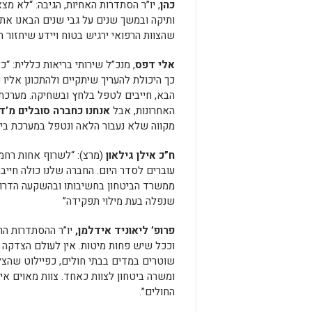
כהן
, יו”ר הסתדרות האחיות, הגיבה: “לא מ
ותיקה ובמשך שנים על גבי שנים הבאנו את 
שהצוות הרפואי ירגיש בטוח ויידע שיחזור 
אלי דפס
, מנכ”ל שירותי בריאות כללית: “
כך היכולת להעריך שיתקיים ולהתכונן אליו
הבא, חייבים לטפל בלחץ ובשחיקה. מערכת 
האחרונות, אבל
אנחנו כחברה סובלים מ’ד
מקווה שלא נעבור הלאה ונטפל במערכת ביס
ח”כ אילן גילאון
(מרצ): “לשרוף אחות רחמנ
עוברים לסדר היום. החברה שלנו כולה חיי
ממשרד הביטחון בחשיבותו ובהשקעה הדרו
שנפלה בעת מילוי תפקידה”
פרופ’ ליאוניד אידלמן,
יו”ר ההסתדרות הר
וככל שיש פחות מיטות. אין לעולם הצדקה 
שוטרים במדים בבתי חולים, כפיילוט שהצלי
ומשרה ביטחון לצוות כאחד. צוות מאוים אי
החולים”.