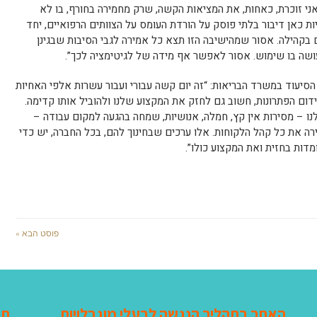
 אני זוכרת, כאחות, את המציאות הקשה, שרק מחמירה בחורף, בו לא
ות כאן דיבור בלתי פוסק על הורדת העומס על הצוותים הרפואיים, יחד
ם בקהילה. אסור שמהישיבה הזו תצא כל אמירה לגבי הסיבות שבגינן
ושה בו שימוש. אסור לאפשר אף מידה של לגיטימציה לכך”.
סיעוד במשרד הבריאות: “זה יום קשה עבורי ועבור עשרות אלפי האחיות
ום הפתרונות, חשוב גם לחזק את המקצוע שלנו ולהוביל אותו קדימה.
נו – מסירות אין קץ, חמלה, אנושיות, שמחה בהגעה למקום עבודה –
ק בו עבדה מעל 30 שנה והכירה את כל קהל הלקוחות. אלו ערכים שבחינוך להם, בכל החברה, יש כדי
דות בחזית ואת המקצוע כולו”.
פוסט הבא »
האתר בתהליך הנגשה לבעלי מוגבלויות
תג