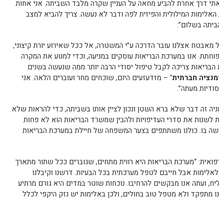
צאתי דרך אחרת להביע מחאה על העניין שקרה מלבד השביתה. אני אחות
האלימות המילולית והפיזית לפה ודבר לא נעשה. צריך להביא למצב
הביתה בשלום”.
כל מאבטח אצלנו עובר הדרכה ע”י המשטרה, אל ככל שאירוע יורת קיצוני,
 פוחתת. אנו במערכת הבריאות עוסקים במניעה, וכדי למנוע את המקרה
הבריאות צריכה לקבל טיפול יסודי הרבה יותר ממה שנעשה בשנים
מנציה חברתית’
– מזדעזעים היום, שוכחים מחר ועוברים הלאה. אני
ודיות מעתה”.
יה זה דבר שלא ברא השטן ונכון לציין אותו בשביתה, כדי להראות שלא
בת לשנות את סדרי העדיפויות ולהבין שמשרד הבריאות הוא לא פחות
שה בו. כולנו משתתפים בצער המשפחה של חיילת במערכת הבריאות
פואית: “מערכת הבריאות היא רווית מתחים, שגוברים ככל שתור מתארך
לאלימות אבל חייבם לטפל מערכתית בכל הבעיות. דרשנו וקיבלנו
ח, ועתה אנו מבקשים להרחיבו. נוכחות שוטר במדים היא גורם מרתיע
נו מתפקד ולא מטפל טוב בחולים, ולכן באלימות יש נזק היקפי לכלל