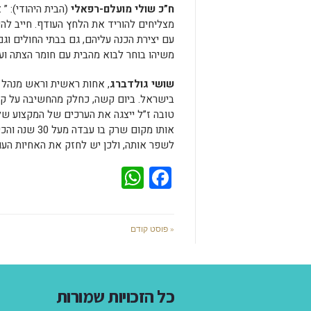
ח”כ שולי מועלם-רפאלי
(הבית היהודי): ”
מצליחים להוריד את הלחץ העודף. חייב להי
עם יצירת הכנה עליהם, גם בבתי החולים וג
משיהו בוחר לבוא מהבית עם חומר הצתה וע
שושי גולדברג
, אחות ראשית וראש מנהל ה
בישראל. ביום קשה, כחלק מהחשיבה על קיד
טובה ז”ל ייצגה את הערכים של המקצוע של
אותו מקום שר
לשפר אותה, ולכן יש לחזק את האחיות העומ
WhatsApp
Facebook
« פוסט קודם
כל הזכויות שמורות