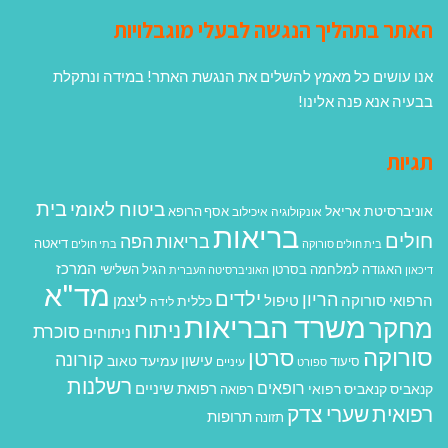
האתר בתהליך הנגשה לבעלי מוגבלויות
אנו עושים כל מאמץ להשלים את הנגשת האתר! במידה ונתקלת
בבעיה אנא פנה אלינו!
תגיות
בית
ביטוח לאומי
אוניברסיטת אריאל
אסף הרופא
אונקולוגיה
איכילוב
בריאות
חולים
בריאות הפה
דיאטה
בית חולים סורוקה
בתי חולים
המרכז
האגודה למלחמה בסרטן
הגיל השלישי
דיכאון
האוניברסיטה העברית
מד"א
ילדים
הריון
הרפואי סורוקה
טיפול
ליצמן
כללית
לידה
משרד הבריאות
מחקר
ניתוח
סוכרת
ניתוחים
סורוקה
סרטן
קורונה
עישון
עמיעד טאוב
סיעוד
ספורט
עיניים
רשלנות
רופאים
רפואת שיניים
קנאביס
קנאביס רפואי
רפואה
רפואית
שערי צדק
תרופות
תזונה