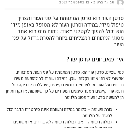
אביעד ברטוב
12 בספטמבר 2021
סרטן העור הוא סרטן המתפתח על פני העור ומצריך
טיפול מידי. במידה וסרטן העור לא מטופל באופן מידי
הוא יכול להפוך לקטלני מאוד. ניתוח מוס הוא אחד
מסוגי הניתוחים המצליחים ביותר להסרת גידול על פני
העור.
איך מאבחנים סרטן עור?
כפי שציינו, סרטן עור הוא סרטן המתפתח על פני העור. מסיבה זו,
אפשרי לאבחן אותו בקלות. שכן, במידה ושמים לב להופעת נגעים
חדשים על העור או לשינויים בנגעים קיימים, יש ללכת לבדיקה של
רופא עור. קיימים מספר סימנים המעידים על כך ששומות או נקודות חן
הן למעשה סרטן העור מסוג מלנומה:
צורת השומה – כלומר במידה והשומה אינה סימטרית הדבר יכול
להעיד על מלנומה.
גבולות השומה – אם גבולות השומה לא ברורים או משוננים