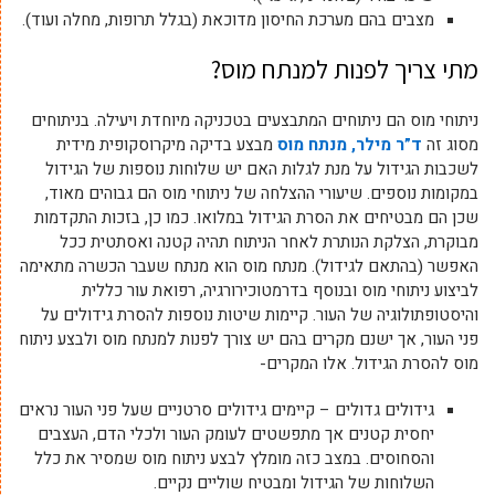
מצבים בהם מערכת החיסון מדוכאת (בגלל תרופות, מחלה ועוד).
מתי צריך לפנות למנתח מוס?
ניתוחי מוס הם ניתוחים המתבצעים בטכניקה מיוחדת ויעילה. בניתוחים
מסוג זה
ד”ר מילר, מנתח מוס
מבצע בדיקה מיקרוסקופית מידית
לשכבות הגידול על מנת לגלות האם יש שלוחות נוספות של הגידול
במקומות נוספים. שיעורי ההצלחה של ניתוחי מוס הם גבוהים מאוד,
שכן הם מבטיחים את הסרת הגידול במלואו. כמו כן, בזכות התקדמות
מבוקרת, הצלקת הנותרת לאחר הניתוח תהיה קטנה ואסתטית ככל
האפשר (בהתאם לגידול). מנתח מוס הוא מנתח שעבר הכשרה מתאימה
לביצוע ניתוחי מוס ובנוסף בדרמטוכירורגיה, רפואת עור כללית
והיסטופתולוגיה של העור. קיימות שיטות נוספות להסרת גידולים על
פני העור, אך ישנם מקרים בהם יש צורך לפנות למנתח מוס ולבצע ניתוח
מוס להסרת הגידול. אלו המקרים-
גידולים גדולים – קיימים גידולים סרטניים שעל פני העור נראים
יחסית קטנים אך מתפשטים לעומק העור ולכלי הדם, העצבים
והסחוסים. במצב כזה מומלץ לבצע ניתוח מוס שמסיר את כלל
השלוחות של הגידול ומבטיח שוליים נקיים.