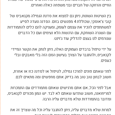
החיים והרחקה של חברים ובני משפחה כאלה ואחרים.
בין השיטות השונות, ניתן גם למצוא את סדנת הגמילה מקנאביס של
קובי צ’אוסקי, שכוללת 4 מפגשים בזום. הסדנה נועדה לסייע
למשתתפים להכיר את עצמם לעומק, ומעניקה להם כלים להתמודדות
עם השגרה השוחקת, עם הרגשות הלא נעימים ועם כל הדברים
שגורמים לנו בעצם להדליק עוד ג’וינט.
על ידי טיפול ברבדים העמוקים האלה, ניתן לנתק את הקשר המיידי
לקנאביס, ולהתגבר על הצורך בעישון הסם הזה בלי מאבקים ובלי
כעסים.
לפני שאתם פונים למרכז גמילה, לטיפול או לסדנה כזו או אחרת,
חשוב לבחון טוב טוב מה בדיוק אתם מחפשים ומה מתאים לכם.
אבל לפני הכל, אם אתם מרגישים שאתם מתמודדים עם התמכרות
למריחואנה, חשוב שתדעו שאתם לא לבד. יש המון מכורים לקנאביס,
ומדובר בהתמודדות שלא מדברים עליה הרבה.
למרות שלא מדברים עליה, ניתן להתגבר עליה וכל מה שצריך זה את