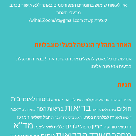
אין לעשות שימוש בחומרים המפורסמים באתר ללא אישור בכתב
מבעלי האתר.
ליצירת קשר: Avihai.ZoomAt@gmail.com
האתר בתהליך הנגשה לבעלי מוגבלויות
אנו עושים כל מאמץ להשלים את הנגשת האתר! במידה ונתקלת
בבעיה אנא פנה אלינו!
תגיות
בית
ביטוח לאומי
אוניברסיטת אריאל
אסף הרופא
אונקולוגיה
איכילוב
בריאות
חולים
בריאות הפה
דיאטה
בית חולים סורוקה
בתי חולים
המרכז
האגודה למלחמה בסרטן
הגיל השלישי
דיכאון
האוניברסיטה העברית
מד"א
ילדים
הריון
הרפואי סורוקה
טיפול
ליצמן
כללית
לידה
משרד הבריאות
מחקר
ניתוח