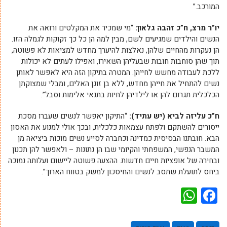
המורכב.”
יו”ר מרצ, ח”כ זהבה גלאון:
“מי שמכיר את המקלטים ורואה את
הנשים והילדים שמגיעים לשם, מבין למה הן כל כך זקוקות לגמלה הזו.
הן נעקרות מהחיים שלהן, נאלצות להיערך מחדש למציאות לא פשוטה,
תוך שהן סוחבות חובות שבעליהן השאירו, ואפילו לעתים לא יכולות
ללכת לעבודה מחשש לחייהן. המטרה בתיקון הזה היא לאפשר לאותן
נשים להתחיל את חייהן מחדש, ללא בן זוגן האלים, ומבלי שמצוקתן
הכלכלית תגרום להן או לילדיהן לחיות בתנאי אלימות וסבל”.
ח”כ עליזה לביא (יש עתיד):
“התיקון יאפשר לנשים שעברו מסכת
ייסורים להשתקם ולפתח עצמאות כלכלית, ובכך אולי למנוע את האסון
הבא. חובתנו הבסיסית כמדינה וכחברה לסייע נשים מוכות ביציאה מן
המשבר הנפשי, המשפחתי והקיומי שבו הן נתונות – ולאפשר להן תכנון
ובחירה של אופציות חיים חדשות. ההצעה פשוטה ליישום ועלותה נמוכה
ביחס לתועלת שתסב לנשים והחיסכון למשק בטווח הארוך”.
WhatsApp
Facebook