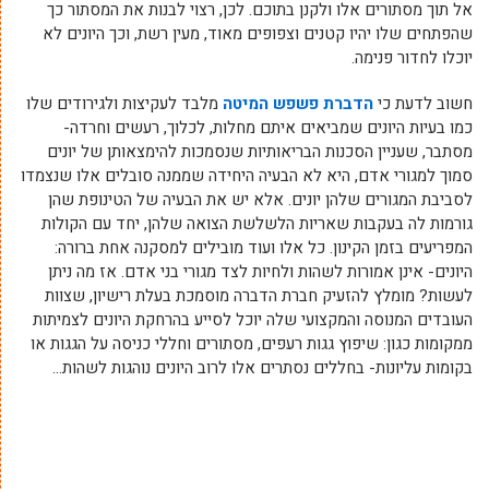
אל תוך מסתורים אלו ולקנן בתוכם. לכן, רצוי לבנות את המסתור כך
שהפתחים שלו יהיו קטנים וצפופים מאוד, מעין רשת, וכך היונים לא
יוכלו לחדור פנימה.
חשוב לדעת כי
הדברת פשפש המיטה
מלבד לעקיצות ולגירודים שלו
כמו בעיות היונים שמביאים איתם מחלות, לכלוך, רעשים וחרדה-
מסתבר, שעניין הסכנות הבריאותיות שנסמכות להימצאותן של יונים
סמוך למגורי אדם, היא לא הבעיה היחידה שממנה סובלים אלו שנצמדו
לסביבת המגורים שלהן יונים. אלא יש את הבעיה של הטינופת שהן
גורמות לה בעקבות שאריות הלשלשת הצואה שלהן, יחד עם הקולות
המפריעים בזמן הקינון. כל אלו ועוד מובילים למסקנה אחת ברורה:
היונים- אינן אמורות לשהות ולחיות לצד מגורי בני אדם. אז מה ניתן
לעשות? מומלץ להזעיק חברת הדברה מוסמכת בעלת רישיון, שצוות
העובדים המנוסה והמקצועי שלה יוכל לסייע בהרחקת היונים לצמיתות
ממקומות כגון: שיפוץ גגות רעפים, מסתורים וחללי כניסה על הגגות או
בקומות עליונות- בחללים נסתרים אלו לרוב היונים נוהגות לשהות…