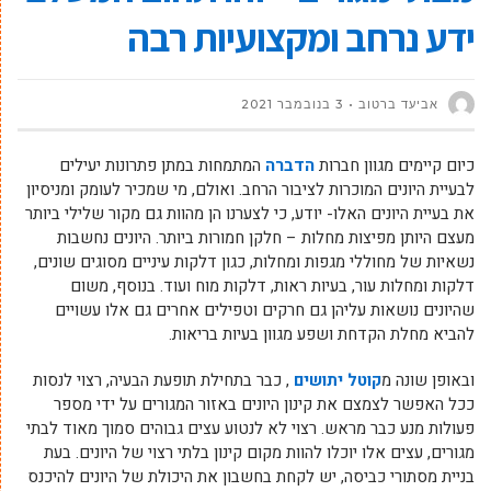
ידע נרחב ומקצועיות רבה
אביעד ברטוב
3 בנובמבר 2021
כיום קיימים מגוון חברות
הדברה
המתמחות במתן פתרונות יעילים
לבעיית היונים המוכרות לציבור הרחב. ואולם, מי שמכיר לעומק ומניסיון
את בעיית היונים האלו- יודע, כי לצערנו הן מהוות גם מקור שלילי ביותר
מעצם היותן מפיצות מחלות – חלקן חמורות ביותר. היונים נחשבות
נשאיות של מחוללי מגפות ומחלות, כגון דלקות עיניים מסוגים שונים,
דלקות ומחלות עור, בעיות ראות, דלקות מוח ועוד. בנוסף, משום
שהיונים נושאות עליהן גם חרקים וטפילים אחרים גם אלו עשויים
להביא מחלת הקדחת ושפע מגוון בעיות בריאות.
ובאופן שונה מ
קוטל יתושים
, כבר בתחילת תופעת הבעיה, רצוי לנסות
ככל האפשר לצמצם את קינון היונים באזור המגורים על ידי מספר
פעולות מנע כבר מראש. רצוי לא לנטוע עצים גבוהים סמוך מאוד לבתי
מגורים, עצים אלו יוכלו להוות מקום קינון בלתי רצוי של היונים. בעת
בניית מסתורי כביסה, יש לקחת בחשבון את היכולת של היונים להיכנס