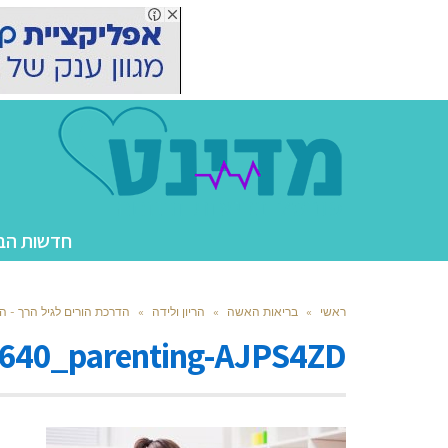
חדשות הב
ראשי
»
בריאות האשה
»
הריון ולידה
»
הדרכת הורים לגיל הרך - ה
640_parenting-AJPS4ZD