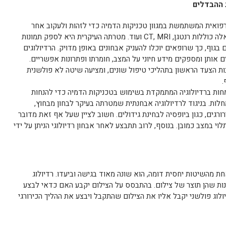
ת ההבדלים
פואית המשתמשת במגוון טכניקות הדמיה כדי לזהות ולעקוב אחר
התפתחות מחלות ומצבים. טכניקות אלה כוללות רנטגן, CT, MRI ועוד. מטרתה העיקרית היא לספק תמונות
בגוף, כך שרופאים יוכלו להעניק אבחונים באופן מדויק. הרדיולוגים
 אותן ומספקים מידע חיוני על המצב, חומרתו ופתרונות אפשריים.
ות הצעד הראשון בתהליכי טיפול שונים, ומציעה שיטה לא פולשנית
.
חות ברדיולוגיה המתמקדת בשימוש בטכניקות הדמיה כדי להנחות
חלות. בניגוד לרדיולוגיה אבחנתית שמטרתה בעיקר לבחון מבחוץ,
רורגים, כגון ביופסיה לבחינת גידולים. חשוב לציין שעל אף זאת מדובר
י במצב כמובן. בנוסף, לרוב תתבצע לאחר אבחון רדיולוגי הניתן על ידי
 מהשיטות יחסית דומה, הוא שונה מאוד בגישה וביעדו. רדיולוג
ות שהן תוצר של צילום. בהתבסס על הצילום יקבע האם כדאי לבצע
דיולוג פולשני יקבל אליו את הצילום שהתקבל ויבצע את ההליך הכירורגי