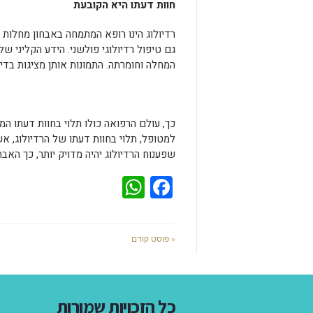
חוות דעתו היא הקובעת
רדיולוג הינו רופא המתמחה באבחון מחלות ו
גם טיפול רדיולוגי פולשני. הידע הקליני 
המחלה וחומרתה. התמונות אותן מציגות בדיקות ה-CT וה-MRI דורשות מיומנות רבה וניסי
כך, עולם הרפואה כולו תלוי בחוות דעתו ה
למטופל, תלוי בחוות דעתו של הרדיולוג, אש
שפענוח הרדיולוג יהיה מדויק יותר, כך האבחו
WhatsApp
Facebook
« פוסט קודם
כל הזכויות שמורות