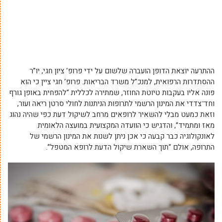
ההתרעה יוצאת הדופן הועברה שלשום על ידי פרופ’ ציון חגי, יו”ר
ההסתדרות הרפואית, למנכ”ל משרד הבריאות. פרופ’ חגי ציין כי הוא
פונה אליו בעקבות טיוטת החוזר, שמתירה לכללית “להפחית באופן גורף
וחד־צדדי את המינון הרשמי לתרופות הניתנות לחולי סרטן ריאה ועור,
וזאת כמעט מבלי להשאיר לרופאים מרחב לשיקול דעת כפי שהיה נהוג
מאז ומתמיד”, והדגיש כי הוועדה המקצועית במועצה הלאומית
לאונקולוגיה כבר קבעה כי אכן ניתן לשנות את המינון הרשמי של
התרופה, אולם “תוך השארת שיקול הדעת לרופא המטפל”.