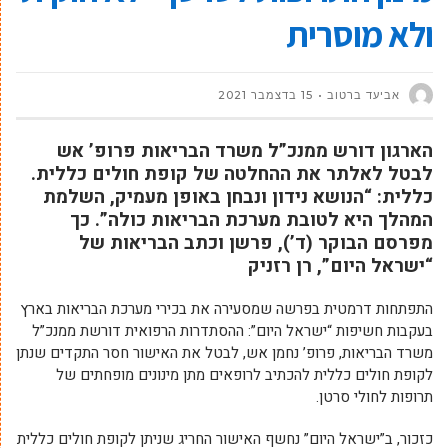
ולא מוסרית
אביעד ברטוב
15 בדצמבר 2021
הארגון דורש ממנכ”ל משרד הבריאות פרופ’ אש
לבטל לאלתר את ההחלטה של קופת חולים כללית.
כללית: “הנושא נידון ונבחן באופן מעמיק, השלמת
המהלך היא לטובת מערכת הבריאות כולה”. כך
מפרסם הבוקר (ד’), פרשן וכתב הבריאות של
“ישראל היום”, רן רזניק
התפתחות דרמטית בפרשה שמסעירה את בכירי מערכת הבריאות בארץ
בעקבות חשיפות “ישראל היום”: ההסתדרות הרפואית דורשת ממנכ”ל
משרד הבריאות, פרופ’ נחמן אש, לבטל את האישור חסר התקדים שנתן
לקופת חולים כללית להכתיב לרופאים מתן מינונים מופחתים של
תרופות לחולי סרטן.
כזכור, ב”ישראל היום” נחשף האישור החריג שניתן לקופת חולים כללית