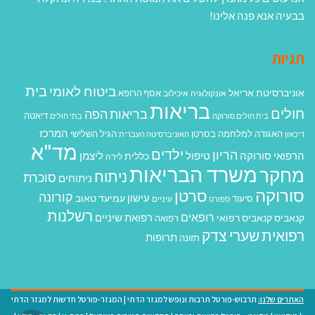
בבעיה אנא פנה אלינו!
תגיות
בית
ביטוח לאומי
אוניברסיטת אריאל
אסף הרופא
אונקולוגיה
איכילוב
בריאות
חולים
בריאות הפה
דיאטה
בית חולים סורוקה
בתי חולים
המרכז
האגודה למלחמה בסרטן
הגיל השלישי
דיכאון
האוניברסיטה העברית
מד"א
ילדים
הריון
הרפואי סורוקה
טיפול
ליצמן
כללית
לידה
משרד הבריאות
מחקר
ניתוח
סוכרת
ניתוחים
סורוקה
סרטן
קורונה
עישון
עמיעד טאוב
סיעוד
ספורט
עיניים
רשלנות
רופאים
רפואת שיניים
קנאביס
קנאביס רפואי
רפואה
רפואית
שערי צדק
תרופות
תזונה
האתרים שלנו:
תרבוש-פורטל תרבות ונופש למגזר הדתי
|
המגזר-פורטל חדשות למגזר הדתי