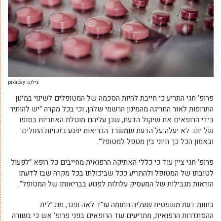
צילום: pixabay
פרופ’ חגי התריע כי חייבת להיות הסכמה של המטופלים לשינוי במינון
התרופות לאור החריגה מהמינון הרשמי שלהן, וכי בכל מקרה “יש להותיר
בידי הרופאים את שיקול הדעת, שכן עליהם מוטלת האחריות בסופו
של יום. לא יעלה על הדעת שמשרד הבריאות יפגע בזכויות החולים
ובאמון הכל כך חיוני בין מטפל למטופל”.
פרופ’ חגי ציין עוד כי כללי האתיקה הרפואית מחייבים כל רופא “לפעול
לטובתו של המטופל ולהתריע ככל שביכולתו בכל מקרה שבו לדעתו
הוראות מגבילות של המעסיק עלולות לפגוע בבריאותו של המטופל”.
בחוות דעת משפטית שעליה חתומה עו”ד לאה ופנר, מנכ”לית
ההסתדרות הרפואית, מתריעים עוד הרופאים בפני פרופ’ אש כי בשורה