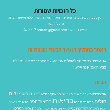
כל הזכויות שמורות
אין לעשות שימוש בחומרים המפורסמים באתר ללא אישור בכתב
מבעלי האתר.
ליצירת קשר: Avihai.ZoomAt@gmail.com
האתר בתהליך הנגשה לבעלי מוגבלויות
אנו עושים כל מאמץ להשלים את הנגשת האתר! במידה ונתקלת
בבעיה אנא פנה אלינו!
תגיות
בית
ביטוח לאומי
אוניברסיטת אריאל
אסף הרופא
אונקולוגיה
איכילוב
בריאות
חולים
בריאות הפה
דיאטה
בית חולים סורוקה
בתי חולים
המרכז
האגודה למלחמה בסרטן
הגיל השלישי
דיכאון
האוניברסיטה העברית