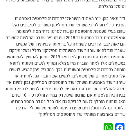
גדולים שהתגלו בעולם, היו גם מספר מקרים בודדים שאובחנו בישראל
וטופלו בהצלחה.
ד”ר מאיר כהן, יו”ר האיגוד הישראלי לכירורגיה פלסטית ואסתטית
הסביר כי: “ידוע לנו כי משתלי שד מסיליקון קשורים לסיבוכים ואלו
שהם בעלי מעטפת מחוספסת נקשרו לסרטן נדיר מסוג לימפומה
אנאפלסטית. כבר בספטמבר 2018 שיגרנו נייר עמדה והמלצות למשרד
הבריאות לגבי הדרכים לשמירה על בריאותן וזכויותיהן של הנשים
שעברו הגדלה או שחזור שד במשתלים מסיליקון בכלל ובעלי מירקם
מחוספס בפרט. עמדתנו נכון לפברואר 2019 שניתן להמשיך להשתמש
במשתלים אלו לאחר העברת מידע מלא ומקיף לנשים הפונות לרופא
מומחה בכירורגיה פלסטית ומעוניינות בכך. במקביל ניתן להציע לנשים
אלו סוגים אחרים של משתלים. לנשים אשר עברו הגדלת חזה או
שיחזור שד באמצעות משתלי שד מחוספסים מסיליקון, נכון להיום אין
סיבה להחליפם. אך יחד עם זאת יש להיות ערניות ולגשת לרופא מומחה
בכירורגיה פלסטית אם מורגש שינוי. רק במידה וחלפו כ – 10 שנים
מאז הניתוח מומלץ לגשת לבדיקה גם אם הכל בסדר. המסר המרגיע
רלוונטי גם לטרנסג’נדרים שעברו ניתוח לשינוי מין שכולל הגדלת
שדיים באמצעות משתלי שד מחוספסים מסיליקון”
WhatsApp
Facebook