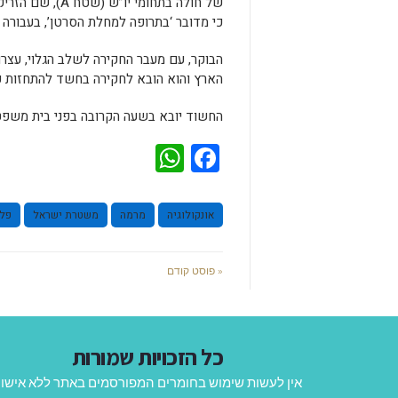
של חולה בתחומי יו
כי מדובר ‘בתרופה למחלת הסרטן’, בעבורה גבה סכ
הבוקר, עם מעבר החקירה לשלב הגלוי, עצ
הארץ והוא הובא לחקירה בחשד להתחזות כבע
החשוד יובא בשעה הקרובה בפני בית משפ
WhatsApp
Facebook
אונקולוגיה
מרמה
משטרת ישראל
פלס
« פוסט קודם
כל הזכויות שמורות
אין לעשות שימוש בחומרים המפורסמים באתר ללא אישו