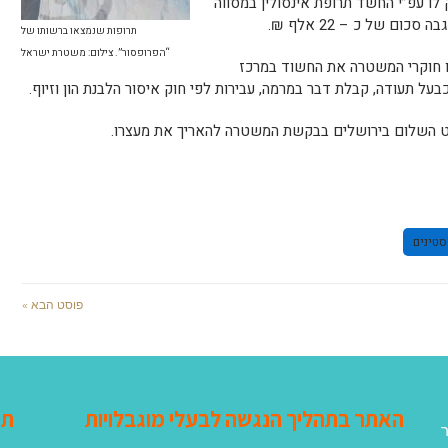
”ש (שטח A), שם הזריק לו עפ”י החשד תרופת אינסולין במסווה
ום של כ – 22 אלף ₪.
תרופות שנמצאו ברשותו של
“הפרופסור”. צילום: משטרת ישראל
רו חוקרי המשטרה את החשוד במרכז
ל תעודה, קבלת דבר במרמה, עבירות לפי חוק איסור הלבנת הון וזיוף.
ט השלום בירושלים בבקשת המשטרה להאריך את מעצרו.
טינים
פוסט הבא »
האתר בתהליך הנגשה לבעלי מוגבלויות
תג
ר