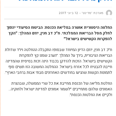
מערכת 'מדינט'
12 ביוני 2017
החלטה היסטורית אושרה במליאת הכנסת: הביטוח הסיעודי יהפוך
לחלק מסל הבריאות הממלכתי. ח״כ דב חנין, יוזם המהלך: ״הקץ
להפקרות הקשישים בישראל״
ח״כ דב חנין, יוזם הדיון המיוחד שבסופו התקבלה ההחלטה ויו״ר שדולת
הבריאות הציבורית, בירך על המהלך: ״הערב שמנו קץ להפקרות
הקשישים בישראל. הזכות להזדקן בכבוד הינה זכות בסיסית שהמדינה
חייבת להבטיח לכל אזרח בישראל. ההחלטה החשובה הזו תשים סוף
לתמונות הקשות שהגיעו בחודשים האחרונים מבתי אבות ברחבי הארץ״.
החלטת מליאה של הכנסת מחייבת את כל שרי הממשלה, שבהצרת
האמונים שלהם מתחייבים ״לשמור אמונים למדינת ישראל ולחוקיה…
ולקיים את החלטות הכנסת״.