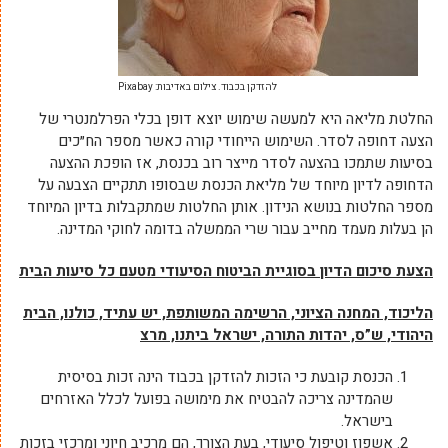
להזדקן בכבוד. צילום באדיבות: Pixabay
החלטת מליאה היא למעשה שימוש יוצא דופן בכלי הפרלמנטרי של
הצעה דחופה לסדר. השימוש הייחודי קורה כאשר מספר הח״כים
בסיעות שתמכו בהצעה לסדר מייצר רוב בכנסת, אז הופכת ההצעה
הדחופה לדיון מיוחד של מליאת הכנסת שבסופו תתקיים הצבעה על
מספר החלטות בנושא הנידון. אותן החלטות שמתקבלות בדיון המיוחד
הן בעלות מעמד מחייב עבור שרי הממשלה בדומה לחוקי המדינה.
הצעת סיכום הדיון בסוגיית הביטוח הסיעודי מטעם כל סיעות הבית
הליכוד, המחנה הציוני, הרשימה המשותפת, יש עתיד, כולנו, הבית
היהודי, ש”ס, יהדות התורה, ישראל ביתנו, מרצ
הכנסת קובעת כי הזכות להזדקן בכבוד הינה זכות בסיסית
שהמדינה צריכה להבטיח את מימושה בפועל לכלל האזרחים
בישראל.
אשפוז וטיפול סיעודי, בעת הצורך, הם מרכיב חיוני ומרכזי בזכות