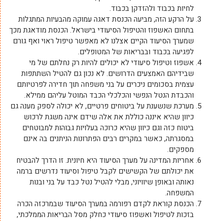
לחיות בכבוד ולהזדקן בכבוד.
על הרקע הזה, מביעה הכנסת דאגה עמוקה מהבעיות המתגלות
בתחום האשפוז והטיפול הסיעודי בישראל. הכנסת מודאגת מכך
שמערך הסיעוד הקיים אצלנו לא מאפשר טיפול ראוי ואף גורם
לפגיעה בכבוד ובבריאות של המטופלים.
אשפוז וטיפול סיעודי לא יכולים להיות רק נחלתם של מי
שבידיהם האמצעים הדרושים. לא נכון גם להטיל השתתפות
עצמית בסכומים ניכרים על בני משפחה תוך חדירה לפרטיותם
והכבדת הנטל הנפשי והכלכלי הכבד המוטל עליהם ממילא.
מערכת שנשענת על ביטוחים פרטיים, לא יכולה לספק מענה גם
כיוון שהיא איננה כוללת את אלה שידם אינה משגת לרכוש
ביטוח כזה וגם כיוון שהיא כרוכה בעלויות גבוהות למבוטחים
במסגרתה, כאשר במקרים רבים הפתרונות הניתנים בה אינם
מספקים.
אחריות המדינה על מערך הסיעוד היא חיונית. זו הדרך להבטיח
את יכולתם של הקשישים לקבל טיפול וסיעוד נדרשים ברמה
נאותה ובאופן שיוויוני, מבלי להטיל נטל כבד על בני ובנות
המשפחה.
הכנסת קוראת לקדם רפורמה במערך הסיעוד שבמרכזה הכרה
בזכות לטיפול ואשפוז סיעודי כחלק מסל הבריאות הממלכתי,