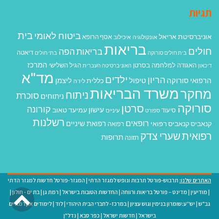
תגיות
בית
ביטוח לאומי
אוניברסיטת אריאל
אסף הרופא
אונקולוגיה
איכילוב
בריאות
חולים
בריאות הפה
דיאטה
בית חולים סורוקה
בתי חולים
המרכז
האגודה למלחמה בסרטן
הגיל השלישי
דיכאון
האוניברסיטה העברית
מד"א
ילדים
הריון
הרפואי סורוקה
טיפול
ליצמן
כללית
לידה
משרד הבריאות
מחקר
ניתוח
סוכרת
ניתוחים
סורוקה
סרטן
קורונה
עישון
עמיעד טאוב
סיעוד
ספורט
עיניים
רשלנות
רופאים
רפואת שיניים
קנאביס
קנאביס רפואי
רפואה
רפואית
שערי צדק
תרופות
תזונה
האתרים שלנו:
תרבוש-פורטל תרבות ונופש למגזר הדתי
|
המגזר-פורטל חדשות למגזר הדתי
גל
|
מודיעין
|
מדינט – פורטל בריאות ורווחה
|
החדשות הטובות בישראל
|
רמת גן
|
בת ים - חולון
|
גב"ש
|
יש''ע:שומרון בנימין וגוש עציון
|
במרכז- לחברי הבית היהודי
|
לוד
|
לימודים אקדמאיים
לר
בישראל
|
חדשות ישראל
|
כפר סבא
|
נדל"ן