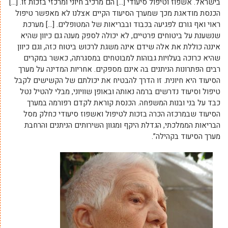
בישראל. אשפוז וטיפול סיעודי […] הם מרכיב חיוני ומרכזי בזכות זו. […]
הכנסת מודאגת מכך שמערך הסיעוד הקיים אצלנו לא מאפשר טיפול
ראוי ואף גורם לפגיעה בכבוד ובבריאות של המטופלים. […] מערכת
שנשענת על ביטוחים פרטיים, לא יכולה לספק מענה גם כיוון שהיא
איננה כוללת את אלה שידם אינה משגת לרכוש ביטוח כזה, וגם כיוון
שהיא כרוכה בעלויות גבוהות למבוטחים במסגרתה, כאשר במקרים
רבים הפתרונות הניתנים בה אינם מספקים. אחריות המדינה על מערך
הסיעוד היא חיונית. זו הדרך להבטיח את יכולתם של הקשישים לקבל
טיפול וסיעוד נדרשים ברמה נאותה ובאופן שוויוני, מבלי להטיל נטל
כבד על בני ובנות המשפחה. הכנסת קוראת לקדם רפורמה במערך
הסיעוד שבמרכזה הכרה בזכות לטיפול ואשפוז סיעודי כחלק מסל
הבריאות הממלכתי, הגדלת היקף ומגוון השירותים הניתנים והרחבת
מערך הסיעוד בקהילה”.