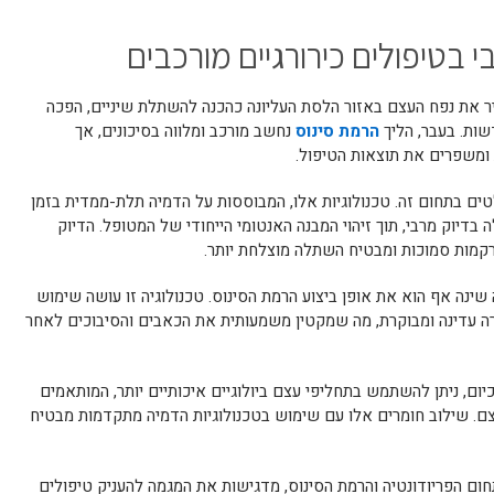
 בטיפולים כירורגיים מורכבים
ר את נפח העצם באזור הלסת העליונה כהכנה להשתלת שיניים, הפכה
דשות. בעבר, הליך
הרמת סינוס
נחשב מורכב ומלווה בסיכונים, אך
ומשפרים את תוצאות הטיפול.
ולטים בתחום זה. טכנולוגיות אלו, המבוססות על הדמיה תלת-ממדית בזמן
יוק מרבי, תוך זיהוי המבנה האנטומי הייחודי של המטופל. הדיוק
רקמות סמוכות ומבטיח השתלה מוצלחת יותר.
שינה אף הוא את אופן ביצוע הרמת הסינוס. טכנולוגיה זו עושה שימוש
רה עדינה ומבוקרת, מה שמקטין משמעותית את הכאבים והסיבוכים לאחר
יום, ניתן להשתמש בתחליפי עצם ביולוגיים איכותיים יותר, המותאמים
צם. שילוב חומרים אלו עם שימוש בטכנולוגיות הדמיה מתקדמות מבטיח
ום הפריודונטיה והרמת הסינוס, מדגישות את המגמה להעניק טיפולים