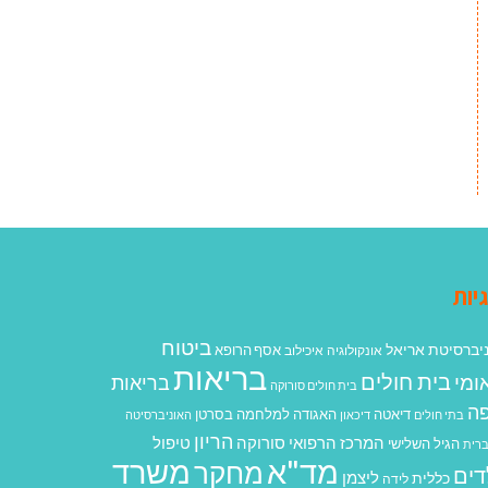
יות
ביטוח
יברסיטת אריאל
אסף הרופא
אונקולוגיה
איכילוב
בריאות
בית חולים
ומי
בריאות
בית חולים סורוקה
ה
האגודה למלחמה בסרטן
דיאטה
בתי חולים
דיכאון
האוניברסיטה
הריון
המרכז הרפואי סורוקה
טיפול
הגיל השלישי
רית
מד"א
משרד
מחקר
דים
ליצמן
כללית
לידה