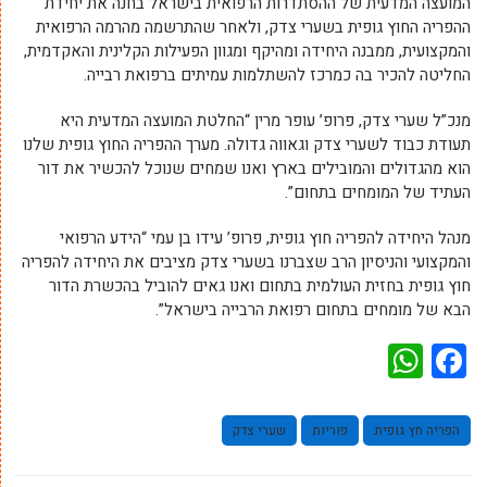
המועצה המדעית של ההסתדרות הרפואית בישראל בחנה את יחידת
ההפריה החוץ גופית בשערי צדק, ולאחר שהתרשמה מהרמה הרפואית
והמקצועית, ממבנה היחידה ומהיקף ומגוון הפעילות הקלינית והאקדמית,
החליטה להכיר בה כמרכז להשתלמות עמיתים ברפואת רבייה.
מנכ”ל שערי צדק, פרופ’ עופר מרין “החלטת המועצה המדעית היא
תעודת כבוד לשערי צדק וגאווה גדולה. מערך ההפריה החוץ גופית שלנו
הוא מהגדולים והמובילים בארץ ואנו שמחים שנוכל להכשיר את דור
העתיד של המומחים בתחום”.
מנהל היחידה להפריה חוץ גופית, פרופ’ עידו בן עמי “הידע הרפואי
והמקצועי והניסיון הרב שצברנו בשערי צדק מציבים את היחידה להפריה
חוץ גופית בחזית העולמית בתחום ואנו גאים להוביל בהכשרת הדור
הבא של מומחים בתחום רפואת הרבייה בישראל”.
WhatsApp
Facebook
הפריה חץ גופית
פוריות
שערי צדק