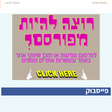
« פוסט קודם
פוסט הבא »