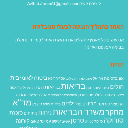
ליצירת קשר: Avihai.ZoomAt@gmail.com
האתר בתהליך הנגשה לבעלי מוגבלויות
אנו עושים כל מאמץ להשלים את הנגשת האתר! במידה ונתקלת
בבעיה אנא פנה אלינו!
תגיות
בית
ביטוח לאומי
אוניברסיטת אריאל
אסף הרופא
אונקולוגיה
איכילוב
בריאות
חולים
בריאות הפה
דיאטה
בית חולים סורוקה
בתי חולים
המרכז
האגודה למלחמה בסרטן
הגיל השלישי
דיכאון
האוניברסיטה העברית
מד"א
ילדים
הריון
הרפואי סורוקה
טיפול
ליצמן
כללית
לידה
משרד הבריאות
מחקר
ניתוח
סוכרת
ניתוחים
סורוקה
סרטן
קורונה
עישון
עמיעד טאוב
סיעוד
ספורט
עיניים