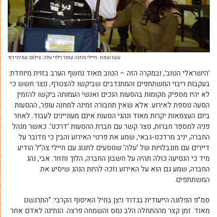
עשו שמח. חיילי מחנה עופר וילדי עלה. צילום: עמיחי דוד
‘הישראלי הטוב’, ובמקרה הזה – הטוב מאוד נחשף הערב בזוית מיוחדת:
בעקבות ריבוי המשתתפים והמתנדבים שביקשו להצטרף, נוצר חשש כי
לא יהיו מספיק מקומות בהסעות הנכים ואנשי העמותה ביקשו להזמין
הסעה נוספת לאירוע. אלא שאין תחבורה זמינה למחנה עופר, ההסעות
ביום העצמאות יקרות מאוד ונהגי הסעות אינם מעוניינים לעבוד. לאחר
פניה למספר חברות, נוצר קשר עם חברת ההסעות ‘דרכנו’. כאשר מנהל
החברה, יניב מרדכנו-גבאי, שמע את פרטי האירוע והבין כי מדובר על
דיירים עם מוגבלויות של ‘עלה’ שנוסעים לחגוג עם חיילי צה”ל הודיע
מיד כי הנסיעה כולה תהיה על חשבון החברה, הלוך וחזור. אבי, נהג
החברה, שמע גם הוא על האירוע וזכה להיות הנהג שיסיע את
המשתתפים.
סמ”פ הפלוגה הייעודית בגדוד ניצן בחיל האיסוף הקרבי: “התרגשנו
מאוד. זמן קצר מההתחלה הלב נמס והשמחה פרצה. הנתינה לאדם אחר