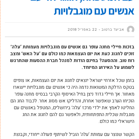
אנשים עם מוגבלויות
אביעד ברטוב
22 באפריל 2018
בזכות חיילי מחנה עופר גם אנשים עם מוגבלויות מעמותת ‘עלה’
זוכים לחגוג כעת את יום העצמאות כמו כולם עם ‘על האש’ ומצב
רוח טוב. וההסעה? בחינם הודות למנהל חברת ההסעות שהתרגש
לשמוע על האירוע המיוחד.
בזמן שכל אזרחי ישראל יוצאים לחגוג את יום העצמאות, או צופים
בטקס הדלקת המשואות נדמה היה כי אנשים עם מוגבלויות יישארו
מאחור. אך חיילי גדוד ניצן בחיל האיסוף הקרבי בבסיס מחנה עופר
הוכיחו הערב שאפשר אחרת, והדליקו אש מסוג אחר. לכבוד החג הם
החליטו לאמץ את ילדי מרכז ‘עלה’ בירושלים, המטפל באנשים עם
מוגבלות שכלית התפתחותית, ולאפשר גם להם לחגוג את החג
הישראלי כמו כולם.
הקשר שנוצר עם עמותת ‘עלה’ הוביל לשיתוף פעולה ייחודי, וקבוצת