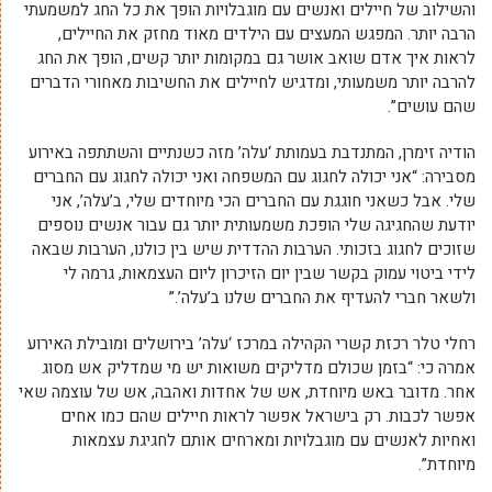
והשילוב של חיילים ואנשים עם מוגבלויות הופך את כל החג למשמעתי
הרבה יותר. המפגש המעצים עם הילדים מאוד מחזק את החיילים,
לראות איך אדם שואב אושר גם במקומות יותר קשים, הופך את החג
להרבה יותר משמעותי, ומדגיש לחיילים את החשיבות מאחורי הדברים
שהם עושים”.
הודיה זימרן, המתנדבת בעמותת ‘עלה’ מזה כשנתיים והשתתפה באירוע
מסבירה: “אני יכולה לחגוג עם המשפחה ואני יכולה לחגוג עם החברים
שלי. אבל כשאני חוגגת עם החברים הכי מיוחדים שלי, ב’עלה’, אני
יודעת שהחגיגה שלי הופכת משמעותית יותר גם עבור אנשים נוספים
שזוכים לחגוג בזכותי. הערבות ההדדית שיש בין כולנו, הערבות שבאה
לידי ביטוי עמוק בקשר שבין יום הזיכרון ליום העצמאות, גרמה לי
ולשאר חברי להעדיף את החברים שלנו ב’עלה’.”
רחלי טלר רכזת קשרי הקהילה במרכז ‘עלה’ בירושלים ומובילת האירוע
אמרה כי: “בזמן שכולם מדליקים משואות יש מי שמדליק אש מסוג
אחר. מדובר באש מיוחדת, אש של אחדות ואהבה, אש של עוצמה שאי
אפשר לכבות. רק בישראל אפשר לראות חיילים שהם כמו אחים
ואחיות לאנשים עם מוגבלויות ומארחים אותם לחגיגת עצמאות
מיוחדת”.