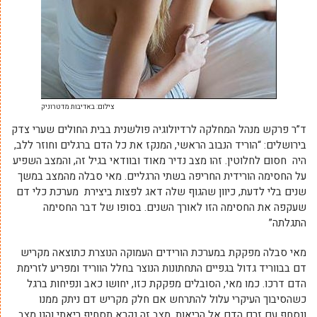
צילום: באדיבות מדטרוניק
ד”ר פרקש מנהל המחלקה לרדיולוגיה פולשנית בבית החולים שערי צדק
בירושלים: “הוריד הנבוב הראשי, המנקז את כל הדם ברגלים וחוזר ללב,
היה חסום לחלוטין. זהו מצב נדיר מאוד ובוודאי בגיל זה, והמצב השפיע
על החסימה הורידית החריפה בשתי הרגליים. מאי סבלה מהמצב במשך
שנים בלי לדעת, כיוון שהגוף שלה דאג לפצות ביצירת מערכת כלי דם
שעקפה את החסימה הזו לאורך השנים. בסופו של דבר החסימה
התגלתה”
מאי סבלה מפקקת במערכת הורידים העמוקה הנוצרת כתוצאה מקריש
דם בבווריד גדול בגפיים התחתונות הנוצר בחלל הווריד ומפריע לזרימת
הדם דרכו. כמו מאי, הסובלים מפקקת כזו, יחושו כאב ונפיחות ברגל
כשהסיבוך העיקרי עלול להתרחש אם חלק מקריש דם ניתק ממנו
ונסחף עם זרם הדם אל הריאות. מצב זה נקרא תסחיף ריאתי והנו מצב