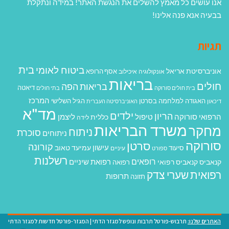
אנו עושים כל מאמץ להשלים את הנגשת האתר! במידה ונתקלת
בבעיה אנא פנה אלינו!
תגיות
בית
ביטוח לאומי
אוניברסיטת אריאל
אסף הרופא
אונקולוגיה
איכילוב
בריאות
חולים
בריאות הפה
דיאטה
בית חולים סורוקה
בתי חולים
המרכז
האגודה למלחמה בסרטן
הגיל השלישי
דיכאון
האוניברסיטה העברית
מד"א
ילדים
הריון
הרפואי סורוקה
טיפול
ליצמן
כללית
לידה
משרד הבריאות
מחקר
ניתוח
סוכרת
ניתוחים
סורוקה
סרטן
קורונה
עישון
עמיעד טאוב
סיעוד
ספורט
עיניים
רשלנות
רופאים
רפואת שיניים
קנאביס
קנאביס רפואי
רפואה
רפואית
שערי צדק
תרופות
תזונה
האתרים שלנו:
תרבוש-פורטל תרבות ונופש למגזר הדתי
|
המגזר-פורטל חדשות למגזר הדתי