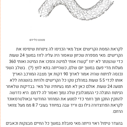
סטנט כלי דם
לקראת המסת הקרישים אצל מאי הכניסו לה צינורות שימיסו את
הקרישים. מאי מספרת שכיוון שאסור היה עליה לזוז במשך 24 שעות
כדי שהצנתר לא יזוז “קשרו אותי למיטה והפכו את המיטה ואותי 360
מעלות מדי פעם במשך יום שלם, כשהייתה בתא לחץ (?) . בשלב השני
נכנסה לניתוח שהיה אמור לארוך 90 דקות אך מצבה המורכב האריך
אותו לכדי 5.5 שעות במהלכן נוקו כל הקרישים ולהיות בהשגחה ללא
תנועה 24 שעות. אולם כאן לא תמו בעיותיה של מאי. בבדיקות שלאחר
הניתוח התגלה כי ההמוגלובין שלה נמוך ואסור לה לדמם. היא נדרשה
להתקין התקן תוך רחמי כדי למנוע את המחזור החודשי ובאולטרסאונד
לקראת הפרוצדורה גילו גם וריד עבה במיוחד בעובי 8.7 ממ מעל צוואר
הרחם.
בהעדר טיפול ראוי הייתה מאי סובלת במשך כל החיים מבצקות וכאבים