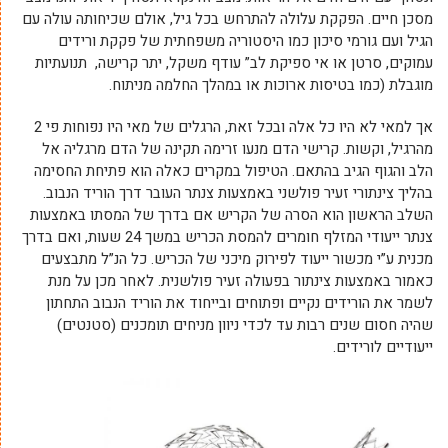
מסכן חיים. הפקקת עלולה להתרחש בכל גיל, אולם שכיחותה עולה עם
הגיל ועם גורמי סיכון כמו היסטוריה משפחתית של פקקת ורידים
עמוקים, סרטן או אי ספיקת לב” עודף משקל, יתר קרישה, תנועתיות
מוגבלת (כמו בטיסות ארוכות או במהלך החלמה מניתוח.
אך למאי לא היו כל אלה ובכל זאת, הרגלים של מאי היו נפוחות פי 2
מהרגיל, וקשות. קרישי הדם מנעו זרימה תקינה של הדם מרגליה אל
הלב והגוף הגיב בהתאם. הטיפול במקרים כאלה הוא פתיחת החסימה
בהליך צינתורי זעיר פולשני באמצעות צנתר העובר דרך הוריד הנבוב.
השלב הראשון הוא הסרה של הקריש אם בדרך של המסתו באמצעות
צנתר ייעודי המזלף חומרים להמסת הכריש במשך 24 שעות, ואם בדרך
מכנית ע”י מכשור ייעוד לפירוק מיכני של הכריש. כל הנ”ל מתבצעים
כאמור באמצעות צינתור בפעולה זעיר פולשנית. לאחר מכן על מנת
לשמר את הורידים נקיים ופתוחים ובייחוד את הוריד הנבוב התחתון
שהיה חסום שנים רבות עד לכדי ניוון מניחים תומכנים (סטנטים)
ייעודיים לורידים.