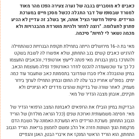
כאבים לא מוסברים בגבה של נערה צעירה הפכו מהר מאוד
למטרד שבסופו של דבר התגלה ככשל מסכן חיים במערכת
הורידים. טיפול חדשני הציל אותה, אך בשלב זה עדיין לא הגיע
פתרון לתעלומה. “רוצה לחזור ולהיות מוטרדת מהבגרויות ולא
מכמה נשאר לי לחיות” סיכמה.
מאי בת ה-16 מירושלים הייתה בתחילת תקופת הבגרויות כשהתחילה
להרגיש כאבים קשים בגב התחתון, שלא אפשרו לה לשבת בשקט
ולהתרכז בזמן הבגרות. מאי פנתה לייעוץ אורטופדי, והכאבים התעצמו
כל כך עד שכשעמדה להכנס לחדר האורטופד נפלה מעוצמת הכאב.
במיון שהובהלה אליו סברו שמדובר בתסמונת כאב שתעבור עוד כמה
ימים. בסופ”ש אחריו כבר עלה לה החום ובמיון התחילו לערוך בירור
מעמיק. לאחר שורה של בדיקות שהניבו מדדים לא הגיוניים ולא
תקינים, אובחן מצבה הנדיר של מאי.
הבדיקות במיון הובילו את הרופאים לאבחנת המצב הרפואי הנדיר של
מאי: חסימה משמעותית וארוכת שנים (ככל הנראה מולדת) של הוריד
הנבוב התחתון. מערכת הורידים היא המערכת האמונה על השבת הדם
מרקמות הגוך השונות חזרה אל הלב ומשם לחמצון בריאות. הוריד הנבוב
התחתון, הוא הוריד הראשי המנקז את איברי הבטן, האגן והגפיים