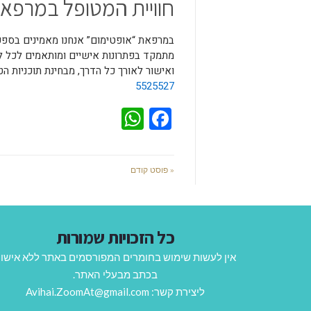
חוויית המטופל במרפא
במרפאת “אופטימום” אנחנו מאמינים בספק 
מתמקד בפתרונות אישיים ומותאמים לכל לק
ואישור לאורך כל הדרך, מבחינת תוכניות הט
5525527
WhatsApp
Facebook
« פוסט קודם
כל הזכויות שמורות
אין לעשות שימוש בחומרים המפורסמים באתר ללא אישו
בכתב מבעלי האתר.
ליצירת קשר: Avihai.ZoomAt@gmail.com