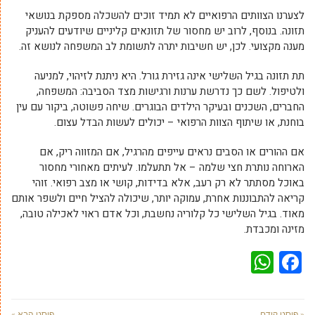
לצערנו הצוותים הרפואיים לא תמיד זוכים להשכלה מספקת בנושאי
תזונה. בנוסף, לרוב יש מחסור של תזונאים קליניים שיודעים להעניק
מענה מקצועי. לכן, יש חשיבות יתרה לתשומת לב המשפחה לנושא זה.
תת תזונה בגיל השלישי אינה גזירת גורל. היא ניתנת לזיהוי, למניעה
ולטיפול. לשם כך נדרשת ערנות ורגישות מצד הסביבה: המשפחה,
החברים, השכנים ובעיקר הילדים הבוגרים. שיחה פשוטה, ביקור עם עין
בוחנת, או שיתוף הצוות הרפואי – יכולים לעשות הבדל עצום.
אם ההורים או הסבים נראים עייפים מהרגיל, אם המזווה ריק, אם
הארוחה נותרת חצי שלמה – אל תתעלמו. לעיתים מאחורי מחסור
באוכל מסתתר לא רק רעב, אלא בדידות, קושי או מצב רפואי. זוהי
קריאה להתבוננות אחרת, עמוקה יותר, שיכולה להציל חיים ולשפר אותם
מאוד. בגיל השלישי כל קלוריה נחשבת, וכל אדם ראוי לאכילה טובה,
מזינה ומכבדת.
WhatsApp
Facebook
« פוסט קודם
פוסט הבא »