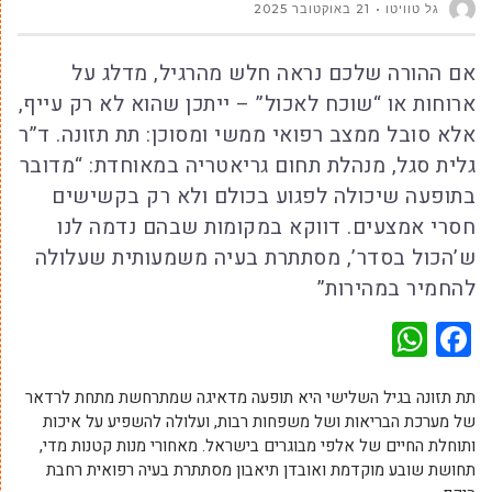
גל טוויטו
21 באוקטובר 2025
אם ההורה שלכם נראה חלש מהרגיל, מדלג על
ארוחות או “שוכח לאכול” – ייתכן שהוא לא רק עייף,
אלא סובל ממצב רפואי ממשי ומסוכן: תת תזונה. ד”ר
גלית סגל, מנהלת תחום גריאטריה במאוחדת: “מדובר
בתופעה שיכולה לפגוע בכולם ולא רק בקשישים
חסרי אמצעים. דווקא במקומות שבהם נדמה לנו
ש’הכול בסדר’, מסתתרת בעיה משמעותית שעלולה
להחמיר במהירות”
WhatsApp
Facebook
תת תזונה בגיל השלישי היא תופעה מדאיגה שמתרחשת מתחת לרדאר
של מערכת הבריאות ושל משפחות רבות, ועלולה להשפיע על איכות
ותוחלת החיים של אלפי מבוגרים בישראל. מאחורי מנות קטנות מדי,
תחושת שובע מוקדמת ואובדן תיאבון מסתתרת בעיה רפואית רחבת