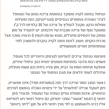
צילום: קרדיט באדיבות מאוחדת, בתמונה: ד”ר גלית סגל, מנהלת תחום
גריאטריה במאוחדת
הטיפול בתזונה לקויה מתמקד בהתאמת צריכת המזון של המטופל
לצרכי האנרגיה והחומרים הבסיסיים (נוטריינטים), רמת הפעילות
ומחלות הרקע. מקובל להמליץ על צריכה של 30 קלוריות לכל ק”ג
ממשקל הגוף ועל צריכה מוגברת של חלבונים. יש להקפיד על מתן
מספק של ויטמינים ומינרלים, נמצא שרמת ויטמין D הרצויה נמוכה אצל
מרבית הזקנים. חשוב לזהות תזונה לקויה בהקדם ולהתערב לפני
שמתפתחים חסרים משמעותיים.
פתרונות הטיפול צריכים להתייחס לגורמים הייחודיים לכל מטופל.
פעמים רבות מדובר בפתרונות פשוטים יחסית כגון: טיפולי שיניים,
אספקת ארוחות חמות עד הבית, מתן עזרה ביתית כגון שעות מטפלת,
שיכולים לשפר פלאים את מצבו התזונתי של המבוגר.
כאשר המצב חמור וצריכה דרך הפה (המועדפת תמיד) אינה אפשרית,
ניתן לשקול אכילה “פולשנית” על ידי צינורות האכלה בהתאם לצרכים
הרפואיים, איכות ותוחלת החיים הצפויה של המטופל. תכשירי מזון
רפואי (כדוגמת “אנשור” המוכר יחסית), הם טיפול רפואי ויש להתייחס
אליו ככזה ולהשתמש בו לפי צורך רפואי ולא על תקן “ליתר ביטחון”.