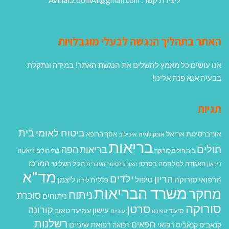
ליצירת קשר: Avihai.ZoomAt@gmail.com
האתר בתהליך הנגשה לבעלי מוגבלויות
אנו עושים כל מאמץ להשלים את הנגשת האתר! במידה ונתקלת
בבעיה אנא פנה אלינו!
תגיות
בית
ביטוח לאומי
אוניברסיטת אריאל
אסף הרופא
אונקולוגיה
איכילוב
בריאות
חולים
בריאות הפה
דיאטה
בית חולים סורוקה
בתי חולים
המרכז
האגודה למלחמה בסרטן
הגיל השלישי
דיכאון
האוניברסיטה העברית
מד"א
ילדים
הריון
הרפואי סורוקה
טיפול
ליצמן
כללית
לידה
משרד הבריאות
מחקר
ניתוח
סוכרת
ניתוחים
סורוקה
סרטן
קורונה
עישון
עמיעד טאוב
סיעוד
ספורט
עיניים
רשלנות
רופאים
רפואת שיניים
קנאביס
קנאביס רפואי
רפואה