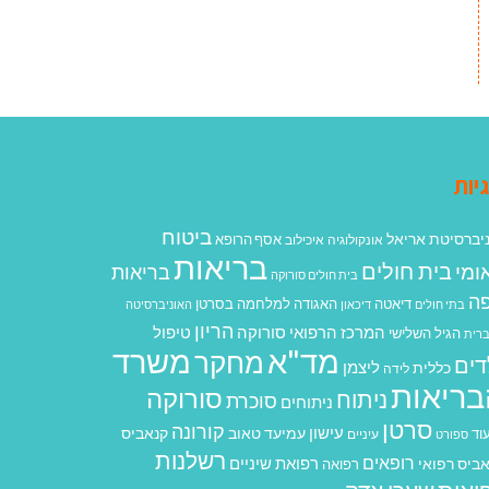
יות
ביטוח
יברסיטת אריאל
אסף הרופא
אונקולוגיה
איכילוב
בריאות
בית חולים
ומי
בריאות
בית חולים סורוקה
ה
האגודה למלחמה בסרטן
דיאטה
בתי חולים
דיכאון
האוניברסיטה
הריון
המרכז הרפואי סורוקה
טיפול
הגיל השלישי
רית
מד"א
משרד
מחקר
דים
ליצמן
כללית
לידה
בריאות
סורוקה
ניתוח
סוכרת
ניתוחים
סרטן
קורונה
עישון
עמיעד טאוב
קנאביס
וד
ספורט
עיניים
רשלנות
רופאים
רפואת שיניים
ביס רפואי
רפואה