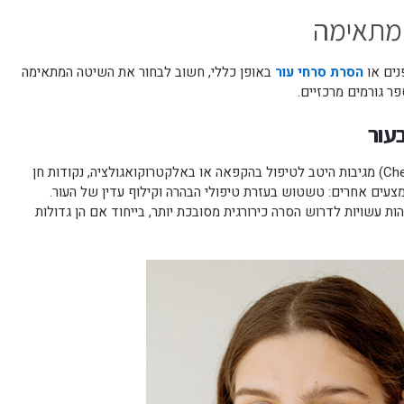
המתאימה
נים או
הסרת סרחי עור
באופן כללי, חשוב לבחור את השיטה המתאימה
ר גורמים מרכזיים.
עור
(Cherry angiomas) מגיבות היטב לטיפול בהקפאה או באלקטרוקואגולציה, נקודות חן
מצעים אחרים: טשטוש בעזרת טיפולי הבהרה וקילוף עדין של העור.
ות עשויות לדרוש הסרה כירורגית מסובכת יותר, בייחוד אם הן גדולות