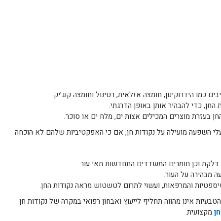
ם כמו הידרוקינון, חומצה אזלאית, רטינול וחומצה קוג’יק.
החן, כדי להבהיר אותן באופן הדרגתי.
החן בעזרת מוצרים המכילים אצות ים, מלח ים או סוכר.
י השפעה מועילה על נקודות חן, אם כי האפקטיביות שלהם לא הוכחה
י דלקת וכן חומרים המעודדים התחדשות תאי עור.
 מבהירה על העור.
טיספטיות והמרפאות, ועשוי לתרום לטשטוש מראה נקודות החן.
טבעיות אינו מהווה תחליף לייעוץ ואבחון רפואי במקרה של נקודות חן
ן
מקצועית.