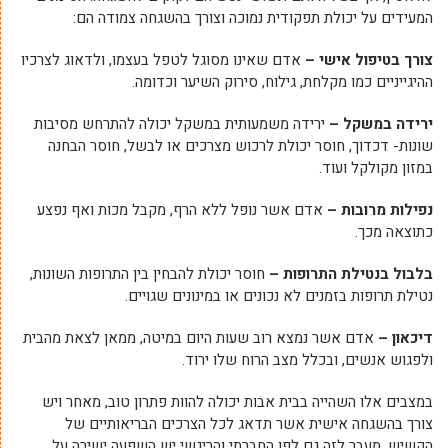
המעידים על יכולת תפקודית נמוכה וצורך בהשגחה צמודה הם:
צורך בטיפול אישי –
אדם שאינו מסוגל לטפל בעצמו, ולדאוג לצרכיו
ההיגייניים כמו מקלחת, גילוח, סירוק השיער וכדומה.
ירידה במשקל –
ירידה משמעותית במשקל יכולה להתרחש מסיבות
שונות- דכדוך, חוסר יכולת לרכוש מצרכים או לבשל, חוסר הבחנה
במזון מקולקל ועוד.
נפילות מרובות –
אדם אשר נופל ללא הרף, מקבל מכות ואף נפצע
כתוצאה מכך.
בלבול בנטילת התרופות –
חוסר יכולת להבחין בין התרופות השונות,
נטילת תרופות בזמנים לא נכונים או במינונים שגויים.
דיכאון –
אדם אשר נמצא רוב שעות היום במיטה, ממאן לצאת מהבית
ולפגוש אנשים, ובכלל מצב הרוח שלו ירוד.
במצבים אלו השהייה בבית אבות יכולה להוות פתרון טוב, מאחר ויש
צורך בהשגחה אישית אשר תדאג לכל הצרכים הבריאותיים של
הקשיש. מעבר לזה גם לפן החברתי והריגשי יש השפעה ישירה על