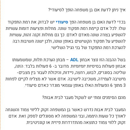
איך ניתן לדעת אם בן משפחה הופך לסיעודי?
בכדי לדעת האם בן משפחה הפך
סיעודי
יש לבדוק את רמת התפקוד
שלו. לכל אדם קיימת רמת תפקוד שונה. מחלות ופציעות דומות עשויות
להשפיע בצורה שונה מאדם לאדם. כך גם מחלות זקנה זהות, עשויות
להשפיע על תפקוד הקשישים באופן שונה, ולכן ישנה חשיבות רבה
להערכת רמת התפקוד של בני הגיל השלישי.
בשל ההבנה הזו נוצר אבחון
ADL
– מבחן הערכת תלות, שמשמעותו
אבחון פעולות בסיסיות יומיומיות. מדובר ב- 6 פעולות בלבד: הזנה,
שליטה בסוגרים, לבוש, רחצה, ניידות, והיכולת לעבור בין מצבים-
מישיבה לעמידה, משכיבה לישיבה. אדם אשר לא מצליח לקיים לפחות
3 מתוך 6 הפעולות האלו באופן עצמאי מוגדר כאדם סיעודי.
מהם הסימנים ומתי יש לשקול מעבר לבית אבות?
המעבר לבית אבות נדרש כאשר בן המשפחה זקוק לליווי צמוד והשגחה
לאורך כל שעות היממה, ובני המשפחה לא מסוגלים לספק זאת. אדם
זקוק ללווי צמוד כתוצאה מהתדרדרות פיזית או קוגניטיבית.