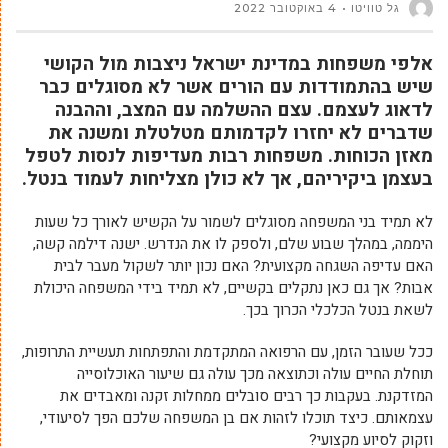
גל טוויטו
4 באוקטובר 2022
אלפי משפחות במדינת ישראל ניצבות מול הקושי
שיש בהתמודדות עם הורים אשר לא מסוגלים כבר
לדאוג לעצמם. עצם ההשלמה עם המצב, וההבנה
שדברים לא יחזרו לקדמותם מטלטלת ומשנה את
מאזן הכוחות. משפחות רבות מעדיפות לנסות לטפל
בעצמן ביקיריהם, אך לא כולן מצליחות לעמוד בנטל.
לא תמיד בני המשפחה מסוגלים לשמור על הקשיש לאורך כל שעות
היממה, במהלך שבוע שלם, ולספק לו את הנדרש. ישנה דילמה קשה,
האם עדיפה השגחה מקצועית? האם נכון יותר לשקול מעבר לבית
אבות? אך גם כאן נתקלים בקשיים, לא תמיד בידי המשפחה היכולת
לשאת בנטל הכלכלי הכרוך בכך.
ככל שעובר הזמן, עם הרפואה המתקדמת והתפתחות תעשיית התרופות,
תוחלת החיים עולה וכתוצאה מכך עולה גם שיעור האוכלוסייה
המזדקנת. בעקבות כך רבים סובלים ממחלות זקנה ומאבדים את
עצמאותם. כיצד תוכלו לזהות אם בן המשפחה שלכם הפך לסיעודי,
וזקוק לסיוע מקצועי?