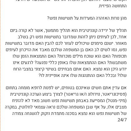
התחושה הפיזית.
מהן נורות האזהרה המעידות על תשישות נפש?
תהליך של ירידה קוגניטיבית הוא תהליך מתמשך, אשר לא קורה ביום
אחד, לכן לעיתים ניתן לזהות שמדובר בתשישות נפש רק בשלב
מאוחר. ישנם סימנים שיכולים לעזור לכם להבין האם מדובר בתשישות
נפש, נסו לשים לב האם בן המשפחה שלכם מאבד את הזיכרון לעיתים
תכופות? האם הוא שוכח מילים מוכרות? האם התמצאות הזמן שלו
משתבשת? האם ההתמצאות שלו באופן כללי נפגעה? לרגעים אינו
יודע היכן הוא נמצא. האם אתם מבחינים בשינוי קיצוני במצבי הרוח
שלו? ובכלל האם ההתנהגות שלו אינה אופיינית לו?
אם עדין אתם חשים שאינכם בטוחים, יש לפנות לרופא מומחה בתחום
(פסיכוגריאטר, נוירולוג ו/או גריאטר) לצורך ביצוע הערכה קוגניטיבית
(מיני-מנטל) המסייעת באבחון תשישות נפש חשוב מאד לא להזניח
מצבים אלו, על אף שבן המשפחה שלכם נראה עצמאי לחלוטין, במקרה
של תשישות נפש הוא נמצא בסכנה מתמדת וזקוק להשגחה צמודה
24/7.