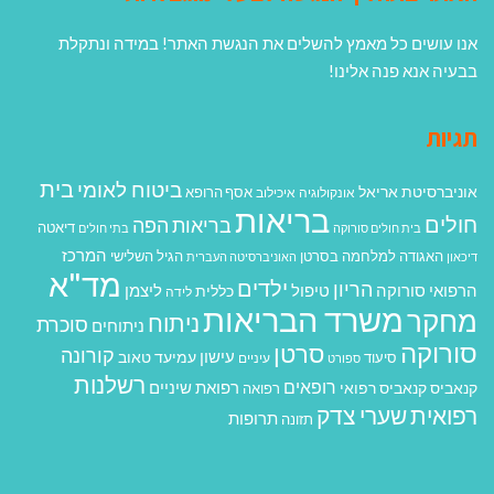
אנו עושים כל מאמץ להשלים את הנגשת האתר! במידה ונתקלת
בבעיה אנא פנה אלינו!
תגיות
בית
ביטוח לאומי
אוניברסיטת אריאל
אסף הרופא
אונקולוגיה
איכילוב
בריאות
חולים
בריאות הפה
דיאטה
בית חולים סורוקה
בתי חולים
המרכז
האגודה למלחמה בסרטן
הגיל השלישי
דיכאון
האוניברסיטה העברית
מד"א
ילדים
הריון
הרפואי סורוקה
טיפול
ליצמן
כללית
לידה
משרד הבריאות
מחקר
ניתוח
סוכרת
ניתוחים
סורוקה
סרטן
קורונה
עישון
עמיעד טאוב
סיעוד
ספורט
עיניים
רשלנות
רופאים
רפואת שיניים
קנאביס
קנאביס רפואי
רפואה
רפואית
שערי צדק
תרופות
תזונה