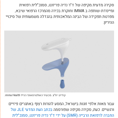
סקירה מדעית מקיפה של ד”ר נדיה פריזנט, סמנכ”לית רפואית
ומייסדת-שותפה ב IMMA וחוקרת בכירה מהמרכז הרפואי שיבא,
מפרטת תפקידה של הבינה המלאכותית בהגדלה משמעותית של סיכויי
ההיריון.
קרדיט: יח”צ. מכשיר האולטרסאונד הנייד imma Health.
עבור מאות אלפי זוגות בישראל, המסע להורות רצוף באתגרים פיזיים
ורגשיים. כעת, סקירה מקיפה שפורסמה
בכתב העת המדעי JLE של
החברה לרפואת הרבייה (SMR) על ידי ד”ר נדיה פריזנט, סמנכ”לית