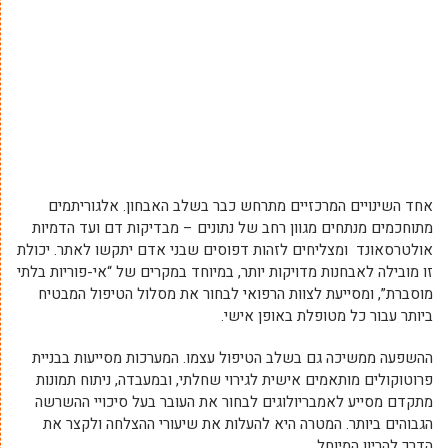
אחד השינויים המרכזיים מתרחש כבר בשלב האבחון. אלגוריתמים
מתוחכמים מנתחים מגוון רחב של נתונים – מבדיקות דם ועד הדמיות
אולטרסאונד ומצליחים לזהות דפוסים שבני אדם יתקשו לאתר. יכולת
זו מובילה לאבחנות מדויקות יותר, במיוחד במקרים של “אי-פוריות בלתי
מוסברת”, ומסייעת לצוות הרפואי לבחור את מסלול הטיפול המבטיח
ביותר עבור כל מטופלת באופן אישי.
ההשפעה ממשיכה גם בשלב הטיפול עצמו. המערכות מסייעות בבניית
פרוטוקולים מותאמים אישית לגירוי שחלתי, ובמעבדה, ניתוח תמונות
מתקדם מסייע לאמבריולוגים לבחור את העובר בעל סיכויי ההשרשה
הגבוהים ביותר. המטרה היא להעלות את שיעורי ההצלחה ולקצר את
הדרך להריון המיוחל.