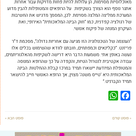
מאוכלוסיות מסוימות, הן עלולות להיות פחות מדויקות עבור אחרות.
אתגר נוסף הוא הצורך בשקיפות: על הרופאים והמטופלות להבין מדוע
המערכת ממליצה המלצה מסוימת. לכן, המסמך מדגיש את החשיבות
של רגולציה קפדנית, כמו “חוק הבינה המלאכותית” האירופי, ואת
העיקרון המנחה של פיקוח אנושי.
“העוצמה של הטכנולוגיה הזו מגיעה עם אחריות גדולה”, מסכמת ד”ר
פריזנט. “כקלינאים וכמפתחים, חובתנו לוודא שהשימוש בכלים אלו
נעשה באופן אתי. משמעות הדבר היא דרישה לשקיפות מהאלגוריתמים,
עבודה אקטיבית לנטרול הטיות, והקפדה על כך שהרופא המנוסה
והמטופלת המיודעת יישארו תמיד במרכז קבלת ההחלטות. הבינה
המלאכותית היא ‘טייס משנה’ מצוין, אך הרופא האנושי חייב להישאר
תמיד הקברניט.”
WhatsApp
Facebook
« פוסט קודם
פוסט הבא »