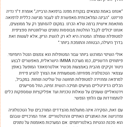
“אנחנו באמת נמצאים בנקודת מפנה ברפואת הרבייה,” אומרת ד”ר נדיה
פריזנט. “הבינה המלאכותית מאפשרת לנו לעבור מגישה כללית לרפואה
מותאמת אישית ברמה שלא הכרנו. במקום להסתמך רק על ממוצעים,
אנחנו יכולים לקבל החלטות מבוססות נתונים שרלוונטיות ספציפית
למטופלת שמולנו. המטרה היא לא רק להשיג הריון, אלא לעשות זאת
בדרך היעילה, הבטוחה והתומכת ביותר.”
אולי השינוי המורגש ביותר עבור המטופלות הוא צמצום הנטל היומיומי.
פיתוחים חדשניים, כמו מערכת IMMA הישראלית, מאפשרים לבצע
ניטור זקיקים מהבית באמצעות מכשיר אולטרסאונד המופעל באופן
עצמאי. הטכנולוגיה מפחיתה משמעותית את הצורך להגיע פיזית
למרפאה ומחזירה למטופלות תחושה של שליטה ונוחות. במקביל,
הכלים הדיגיטליים מציעים תמיכה רגשית זמינה, החל מסייענים
וירטואליים שעונים על שאלות טכניות ועד אפליקציות שמספקות כלים
להתמודדות עם הלחץ הנפשי.
עם זאת, הסקירה אינה מתעלמת מהצדדים המורכבים של הטכנולוגיה
ומדגישה את האתגרים האתיים והרגולטוריים. אחד המרכזיים שבהם
הוא סכנת ההטיות באלגוריתמים: אם המערכות מאומנות על נתונים