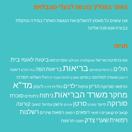
האתר בתהליך הנגשה לבעלי מוגבלויות
אנו עושים כל מאמץ להשלים את הנגשת האתר! במידה ונתקלת
בבעיה אנא פנה אלינו!
תגיות
בית
ביטוח לאומי
אוניברסיטת אריאל
אסף הרופא
אונקולוגיה
איכילוב
בריאות
חולים
בריאות הפה
דיאטה
בית חולים סורוקה
בתי חולים
המרכז
האגודה למלחמה בסרטן
הגיל השלישי
דיכאון
האוניברסיטה העברית
מד"א
ילדים
הריון
הרפואי סורוקה
טיפול
ליצמן
כללית
לידה
משרד הבריאות
מחקר
ניתוח
סוכרת
ניתוחים
סורוקה
סרטן
קורונה
עישון
עמיעד טאוב
סיעוד
ספורט
עיניים
רשלנות
רופאים
רפואת שיניים
קנאביס
קנאביס רפואי
רפואה
רפואית
שערי צדק
תרופות
תזונה