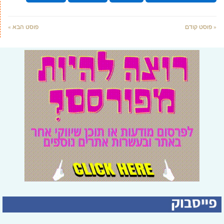
« פוסט קודם
פוסט הבא »