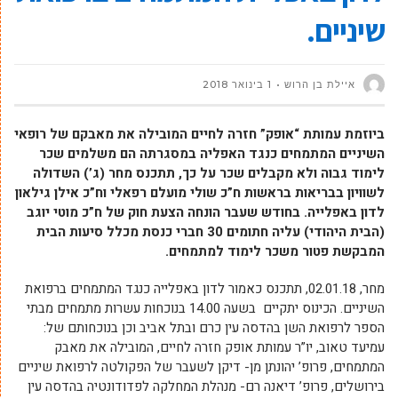
שיניים.
איילת בן הרוש
1 בינואר 2018
ביוזמת עמותת “אופק” חזרה לחיים המובילה את מאבקם של רופאי
השיניים המתמחים כנגד האפליה במסגרתה הם משלמים שכר
לימוד גבוה ולא מקבלים שכר על כך, תתכנס מחר (ג’) השדולה
לשוויון בבריאות בראשות ח”כ שולי מועלם רפאלי וח”כ אילן גילאון
לדון באפלייה. בחודש שעבר הונחה הצעת חוק של ח”כ מוטי יוגב
(הבית היהודי) עליה חתומים 30 חברי כנסת מכלל סיעות הבית
המבקשת פטור משכר לימוד למתמחים.
מחר, 02.01.18, תתכנס כאמור לדון באפלייה כנגד המתמחים ברפואת
השיניים. הכינוס יתקיים בשעה 14.00 בנוכחות עשרות מתמחים מבתי
הספר לרפואת השן בהדסה עין כרם ובתל אביב וכן בנוכחותם של:
עמיעד טאוב, יו”ר עמותת אופק חזרה לחיים, המובילה את מאבק
המתמחים, פרופ’ יהונתן מן- דיקן לשעבר של הפקולטה לרפואת שיניים
בירושלים, פרופ’ דיאנה רם- מנהלת המחלקה לפדודונטיה בהדסה עין