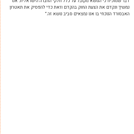
דבר שמוכיח כי הנושא מקובל על כלל חלקי החברה הישראלית. אנו
נמשיך ונקדם את הצעת החוק בהקדם וזאת כדי להפסיק את תאטרון
האבסורד הנוכחי בו אנו נמצאים סביב נושא זה.”