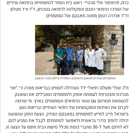
כרם, פרופסור אלי מכטיי- ראש בית הספר להתמחויות ברפואת שיניים
של המרכז הרפואי רמבם והפקולטה לרפואה בטכניון, ד”ר ורד מטלון
וד”ר אנדרה רטמן ממטה מאבקם של המתמחים.
המתמחים נערכים למאבק להפסקת האפלייה.צילום מטה המאבק
ח”כ שולי מועלם רפאלי יו”ר השדולה לשוויון בבריאות מסרה כי :”אני
מברכת ומצטרפת לעמותת אופק ולמתמחים המובילים את המאבק
להשוואת תנאיהם עם שאר הרופאים והמתמחים בארץ. מי שרוצה
לקדם את האיכות והמקצועיות של רופאי השיניים ובריאות השן
בישראל חייב לסייע למתמחים במאבקם הצודק. הצעת החוק שהוגשה
יכולה להפוך סדרי בראשית ולאפשר למתמחים לקבל את המגיע להם.
לא לחינם מעל ל-30 מחברי כנסת מכלל סיעות הבית חתמו על הצעה זו,