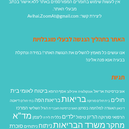
אין לעשות שימוש בחומרים המפורסמים באתר ללא אישור בכתב
מבעלי האתר.
ליצירת קשר: Avihai.ZoomAt@gmail.com
האתר בתהליך הנגשה לבעלי מוגבלויות
אנו עושים כל מאמץ להשלים את הנגשת האתר! במידה ונתקלת
בבעיה אנא פנה אלינו!
תגיות
בית
ביטוח לאומי
אוניברסיטת אריאל
אסף הרופא
אונקולוגיה
איכילוב
בריאות
חולים
בריאות הפה
דיאטה
בית חולים סורוקה
בתי חולים
המרכז
האגודה למלחמה בסרטן
הגיל השלישי
דיכאון
האוניברסיטה העברית
מד"א
ילדים
הריון
הרפואי סורוקה
טיפול
ליצמן
כללית
לידה
משרד הבריאות
מחקר
ניתוח
סוכרת
ניתוחים