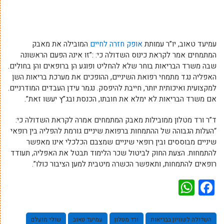
עמיעד טאוב, יו”ר עמותת
אופק חזרה לחיים
המובילה את מאבק
המתמחים אמר לקראת כינוס השדולה כי: :”זו אינה הפעם הראשונה
שבה משרד הבריאות בוחר שלא להחליט ופוגע הן ברופאים והן בחולים.
האפליה נגד מתמחי רפואת השיניים, ההופכים את מערכת בריאות השן
למקצועית ואיכותית יותר, חייבת להיפסק. נגמר עידן העבדים המודרניים.
אם משרד הבריאות לא ימלא את חובתו, הכנסת ובג”ץ יעשו זאת”.
ד”ר ורד מטלון ממובילות מאבק המתמחים אמרה לקראת השדולה כי:
“העלות הגבוהה של ההתמחות ברפואת שיניים גורמת להפליה בין רופאי
שיניים מבוססים ובין רופאי שיניים שמצבם הכלכלי אינו מאפשר
להתמחות. הצעת החוק לביטול שכר הלימוד תבטל את האפליה, תעודד
רופאים להתמחות, ותאפשר הכשרה מיטבית למען הציבור כולו”.
WhatsApp
Facebook
השדולה לשוויון בבריאות
ורד מטלון
עמיעד טאוב
שולי מועלם