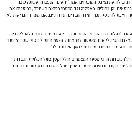
ם המובילה את מאבק המתמחים אמר:”זו אינה הפעם הראשונה שבה
רופאים והן בחולים. האפליה נגד מתמחי רפואת השיניים, ההופכים את
ר, חייבת להיפסק. נגמר עידן העבדים המודרניים. אם משרד הבריאות לא
מרה:”העלות הגבוהה של ההתמחות ברפואת שיניים גורמת להפליה בין
ם שמצבם הכלכלי אינו מאפשר להתמחות. הצעת החוק לביטול שכר הלימוד
 ותאפשר הכשרה מיטבית למען הציבור כולו”.
:”העובדות הן כי מספר המצמחים הולל וקטן בשל העלויות הכבדות
ו לעובי הקורה ובנושא ויתמכו באופן פעיל בהגברת המקצועיות בתחום