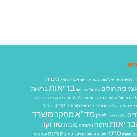
יות
ביטוח
יברסיטת אריאל
אסף הרופא
אונקולוגיה
איכילוב
בריאות
בית חולים
ומי
בריאות
בית חולים סורוקה
ה
האגודה למלחמה בסרטן
דיאטה
בתי חולים
דיכאון
האוניברסיטה
הריון
המרכז הרפואי סורוקה
טיפול
הגיל השלישי
רית
מד"א
משרד
מחקר
דים
ליצמן
כללית
לידה
בריאות
סורוקה
ניתוח
סוכרת
ניתוחים
סרטן
קורונה
עישון
עמיעד טאוב
קנאביס
וד
ספורט
עיניים