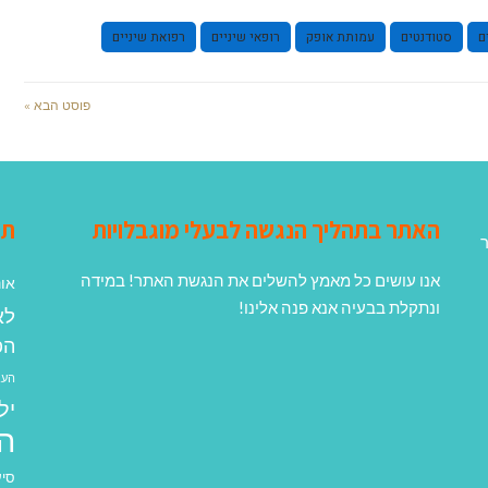
ם
סטודנטים
עמותת אופק
רופאי שיניים
רפואת שיניים
פוסט הבא »
האתר בתהליך הנגשה לבעלי מוגבלויות
תג
ר
אנו עושים כל מאמץ להשלים את הנגשת האתר! במידה
אונ
ונתקלת בבעיה אנא פנה אלינו!
לא
הפ
העב
יל
ה
סיע