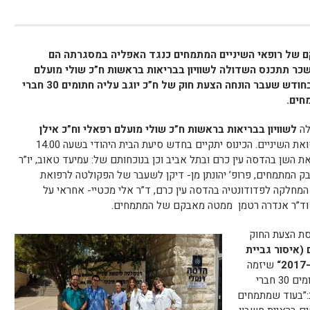
ם של רופאי השיניים המתמחים כנגד האפליה במסגרתה הם
כר תתכנס השדולה לשוויון בבריאות בראשות ח”כ שולי מועלם
רפאלי וח”כ אילן גילאון לדון באפלייה. בחודש שעבר הונחה הצעת חוק של ח”כ יוגב עליה חתומים 30 חברי
חים
.
לשוויון בבריאות בראשות ח”כ שולי מועלם רפאלי וח”כ אילן
כנגד המתמחים ברפואת השיניים. הכינוס יתקיים בחדש סיעת הבית היהודי בשעה 14.00
 השן בהדסה עין כרם ובתל אביב וכן בנוכחותם של: עמיעד טאוב, יו”ר
ק המתמחים, פרופ’ יהונתן מן- דיקן לשעבר של הפקולטה לרפואת
 המחלקה לפדודונטיה בהדסה עין כרם, ד”ר אלי מכטיי- אחראי על
ון וד”ר אנדרה רטמן ממטה מאבקם של המתמחים.
נסת הצעת החוק
 (איסור גביית
“
שיזמה
עמותת אופק והגיש ח”כ מוטי יוגב ועליו חתומים 30 חברי
:”בעוד שמתמחים