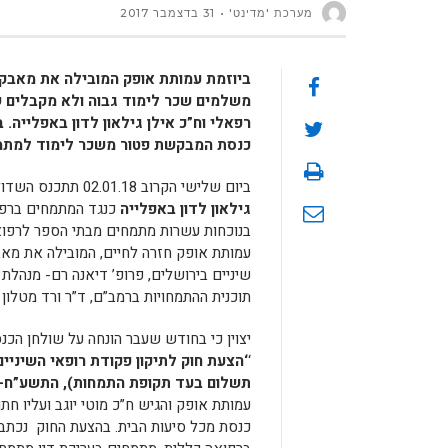
מערכת 'מדינט'
31 בדצמבר 2017
ביוזמת עמותת אופק המובילה את מאבק
משלמים שכר לימוד גבוה ולא מקבלים ש
כנסת המבקשת פטור משכר לימוד למתמ
ביום שלישי הקרוב 02.01.18 תתכנס השדולה
גילאון לדון באפלייה
בנוכחות עשרות מתמחים מבתי הספר לרפואת
עמותת אופק חזרה לחיים, המובילה את מאב
שיניים בירושלים, פרופ’ דיאנה רם- מנהלת
תוכנית ההתמחויות ברמב”ם, ד”ר ורד מטל
יצוין כי בחודש שעבר הונחה על שולחן הכ
‘
‘
הצעת חוק לתיקון פקודת רופאי השיניים
תשלום בעד תקופת התמחות), התשע”ח–2017
כנסת מכל סיעות הבית. בהצעת החוק נכתב