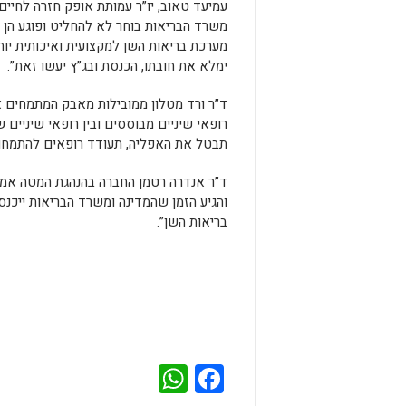
עמיעד טאוב, יו”ר עמותת אופק חזרה לחיי
משרד הבריאות בוחר לא להחליט ופוגע הן ב
מערכת בריאות השן למקצועית ואיכותית יות
ימלא את חובתו, הכנסת ובג”ץ יעשו זאת”.
ד”ר ורד מטלון ממובילות מאבק המתמחים א
רופאי שיניים מבוססים ובין רופאי שיניי
תבטל את האפליה, תעודד רופאים להתמחות,
ד”ר אנדרה רטמן החברה בהנהגת המטה אמרה
והגיע הזמן שהמדינה ומשרד הבריאות ייכנס
בריאות השן”.
WhatsApp
Facebook