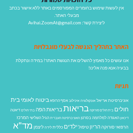
אין לעשות שימוש בחומרים המפורסמים באתר ללא אישור בכתב
מבעלי האתר.
ליצירת קשר: Avihai.ZoomAt@gmail.com
האתר בתהליך הנגשה לבעלי מוגבלויות
אנו עושים כל מאמץ להשלים את הנגשת האתר! במידה ונתקלת
בבעיה אנא פנה אלינו!
תגיות
בית
ביטוח לאומי
אוניברסיטת אריאל
אסף הרופא
אונקולוגיה
איכילוב
בריאות
חולים
בריאות הפה
דיאטה
בית חולים סורוקה
בתי חולים
המרכז
האגודה למלחמה בסרטן
הגיל השלישי
דיכאון
האוניברסיטה העברית
מד"א
ילדים
הריון
הרפואי סורוקה
טיפול
ליצמן
כללית
לידה