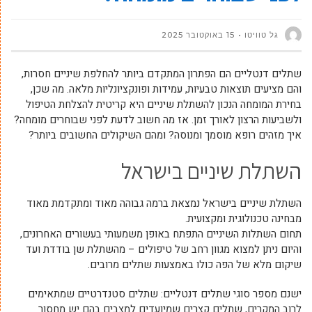
גל טוויטו
15 באוקטובר 2025
שתלים דנטליים הם הפתרון המתקדם ביותר להחלפת שיניים חסרות,
והם מציעים תוצאות טבעיות, עמידות ופונקציונליות מלאה. מה שכן,
בחירת המומחה הנכון להשתלת שיניים היא קריטית להצלחת הטיפול
ולשביעות הרצון לאורך זמן. אז מה חשוב לדעת לפני שבוחרים מומחה?
איך מזהים רופא מוסמך ומנוסה? ומהם השיקולים החשובים ביותר?
השתלת שיניים בישראל
השתלת שיניים בישראל נמצאת ברמה גבוהה מאוד ומתקדמת מאוד
מבחינה טכנולוגית ומקצועית.
תחום השתלות השיניים התפתח באופן משמעותי בעשורים האחרונים,
והיום ניתן למצוא מגוון רחב של טיפולים – מהשתלת שן בודדת ועד
שיקום מלא של הפה כולו באמצעות שתלים מרובים.
ישנם מספר סוגי שתלים דנטליים: שתלים סטנדרטיים שמתאימים
לרוב המקרים, שתלים קצרים שמיועדים למצבים בהם יש מחסור