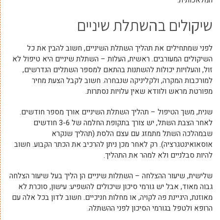
המלאכותית.
שיקולים בהשתלת שיניים
לפני שמתחילים את תהליך השתלת השיניים, חשוב להבין את כל
השיקולים המעורבים. ראשית, העלות – השתלת שיניים היא טיפול לא
זול, והעלויות יכולות להשתנות בהתאם למספר השתלים הנדרשים,
למורכבות המקרה, ולקליניקה שנבחרה. חשוב לקבל הצעת מחיר
מפורטת מראש ולוודא שאין עלויות נסתרות.
שנית, משך הטיפול – תהליך השתלת השיניים אורך מספר חודשים.
לאחר הצבת השתל, יש צורך בתקופת החלמה של 3-6 חודשים
שבמהלכה השתל מתמזג עם עצם הלסת (תהליך שנקרא
אוסאואינטגרציה). רק לאחר מכן ניתן להרכיב את הכתר הקבוע. חשוב
להיות סבלניים ולא למהר את התהליך.
שלישית, שיעור ההצלחה – השתלות שיניים הן הליך בעל שיעור הצלחה
גבוה מאוד, אבל יש גורמי סיכון שיכולים להשפיע: עישון, סוכרת לא
מאוזנת, היגיינת פה לקויה, או מחלות חניכיים. חשוב לדון בכל אלה עם
הרופא ולטפל בגורמי הסיכון לפני ההשתלה.