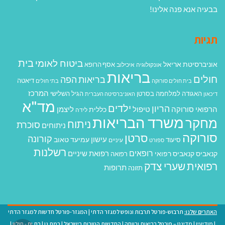
בבעיה אנא פנה אלינו!
תגיות
בית
ביטוח לאומי
אוניברסיטת אריאל
אסף הרופא
אונקולוגיה
איכילוב
בריאות
חולים
בריאות הפה
דיאטה
בית חולים סורוקה
בתי חולים
המרכז
האגודה למלחמה בסרטן
הגיל השלישי
דיכאון
האוניברסיטה העברית
מד"א
ילדים
הריון
הרפואי סורוקה
טיפול
ליצמן
כללית
לידה
משרד הבריאות
מחקר
ניתוח
סוכרת
ניתוחים
סורוקה
סרטן
קורונה
עישון
עמיעד טאוב
סיעוד
ספורט
עיניים
רשלנות
רופאים
רפואת שיניים
קנאביס
קנאביס רפואי
רפואה
רפואית
שערי צדק
תרופות
תזונה
האתרים שלנו:
תרבוש-פורטל תרבות ונופש למגזר הדתי
|
המגזר-פורטל חדשות למגזר הדתי
|
מודיעין
|
מדינט – פורטל בריאות ורווחה
|
החדשות הטובות בישראל
|
רמת גן
|
בת ים - חולון
|