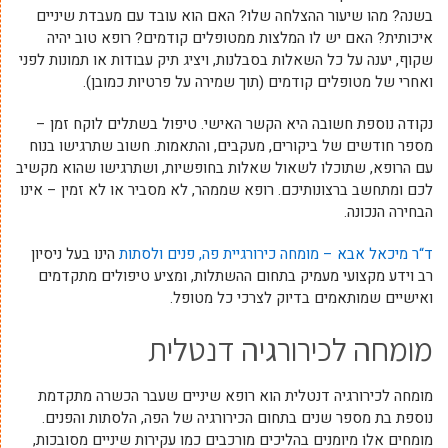
בשנה? מהו שיעור ההצלחה שלו? האם הוא עובד עם מעבדת שיניים
איכותית? האם יש לו המלצות ממטופלים קודמים? רופא טוב יהיה
שקוף, יענה על כל השאלות בסבלנות, ויציג תיק עבודות או תמונות לפני
ואחרי של מטופלים קודמים (תוך שמירה על פרטיות כמובן).
נקודה נוספת חשובה היא הקשר האישי. טיפול בשתלים לוקח זמן –
מספר חודשים של ביקורים, מעקבים, והתאמות. חשוב שתרגישו בנוח
עם הרופא, שתוכלו לשאול שאלות בחופשיות, ושתרגישו שהוא מקשיב
לכם ומתחשב ברצונותיכם. רופא שממהר, לא מסביר או לא זמין – אינו
הבחירה הנכונה.
ד
“
ר
מיכאל
אבא
–
מומחה
כירורגיית
פה
,
פנים
ולסתות
הינו בעל ניסיון
רב וידע מקצועי מעמיק בתחום ההשתלות, ומציע טיפולים מתקדמים
ואישיים שמותאמים בדיוק לצרכי כל מטופל.
מומחה לכירורגיה דנטלית
מומחה לכירורגיה דנטלית הוא רופא שיניים שעבר הכשרה מתקדמת
נוספת בת מספר שנים בתחום הכירורגיה של הפה, הלסתות והפנים.
מומחים אלו מיומנים בהליכים מורכבים כמו עקירות שיניים מסובכות,