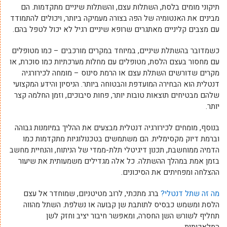
תיקוני מומים בלסת, השתלות עצם, והשתלות שיניים מתקדמות. הם
מבינים את האנטומיה של הפה בצורה מעמיקה ביותר, ויכולים להתמודד
עם מצבים קליניים מאתגרים שרופא שיניים רגיל לא יכול לטפל בהם.
כשמדובר בהשתלת שיניים, במיוחד במקרים מורכבים – כמו מטופלים
עם מחסור בעצם הלסת, מטופלים עם מחלות מערכתיות כמו סוכרת, או
מקרים שדורשים השתלת עצם או הרמת סינוס – מומחה לכירורגיה
דנטלית הוא הבחירה המועדפת והבטוחה ביותר. הניסיון והידע המקצועי
שלהם מבטיחים תוצאות טובות יותר, פחות סיבוכים, וזמן החלמה קצר
יותר.
בנוסף, מומחים לכירורגיה דנטלית מבצעים את ההליך במיומנות גבוהה
וברמת דיוק מקסימלית. הם משתמשים בטכנולוגיות מתקדמות כמו
הדמיה ממוחשבת, תכנון דיגיטלי תלת-ממדי של הניתוח, והנחיית מחשב
בזמן אמת במהלך ההשתלה. כל אלה מגדילים משמעותית את שיעור
ההצלחה ומפחיתים את הסיכונים.
מה
זה
שתל
דנטלי
?
ברג מתכתי, לרוב מטיטניום, שמוחדר אל עצם
הלסת ומשמש כבסיס לתותבת שן קבועה או נשלפת. השתל מהווה
תחליף לשורש השן החסרה, ומאפשר חיבור יציב וחזק לשן