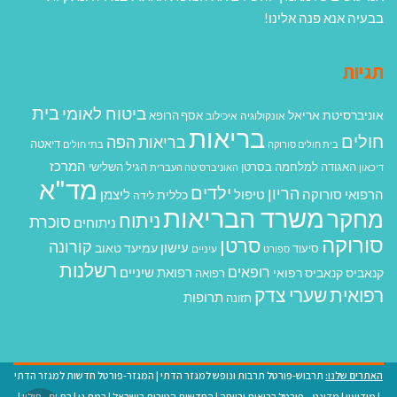
בבעיה אנא פנה אלינו!
תגיות
בית
ביטוח לאומי
אוניברסיטת אריאל
אסף הרופא
אונקולוגיה
איכילוב
בריאות
חולים
בריאות הפה
דיאטה
בית חולים סורוקה
בתי חולים
המרכז
האגודה למלחמה בסרטן
הגיל השלישי
דיכאון
האוניברסיטה העברית
מד"א
ילדים
הריון
הרפואי סורוקה
טיפול
ליצמן
כללית
לידה
משרד הבריאות
מחקר
ניתוח
סוכרת
ניתוחים
סורוקה
סרטן
קורונה
עישון
עמיעד טאוב
סיעוד
ספורט
עיניים
רשלנות
רופאים
רפואת שיניים
קנאביס
קנאביס רפואי
רפואה
רפואית
שערי צדק
תרופות
תזונה
האתרים שלנו:
תרבוש-פורטל תרבות ונופש למגזר הדתי
|
המגזר-פורטל חדשות למגזר הדתי
|
מודיעין
|
מדינט – פורטל בריאות ורווחה
|
החדשות הטובות בישראל
|
רמת גן
|
בת ים - חולון
|