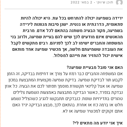
תוכן שיווקי
2 במאי 2022
ירידה בשמיעה יכולה להתרחש בכל עת
.
היא יכולה להיות
פתאומית
,
הדרגתית או גנטית
.
ישנן סיבות מגוונות לירידה
בשמיעה
,
מקור הבעיה משתנה בהתאם לכל אדם
.
מרבית
מהאנשים אינם מודעים לכך שיש להם בעיית שמיעה
,
ולרוב בני
המשפחה והחברים ישימו לב לכך לפניהם
.
רבים מתקשים לקבל
את העובדה ששמיעתם חלשה
,
אך מכשיר שמיעה אחד מותאם
אישית יכול להחזיר את חייהם למסלול
.
האם אני סובל מבעיית שמיעה
?
אם המשפחה והחברים כבר רמזו על צורך או דחיפות בבדיקה, זה הזמן
לקבוע תור לבדיקת שמיעה. בדיקת שמיעה מקצועית המתבצעת במכון
שמיעה או אצל קלינאי תקשורת מוסמך תפתור לכם את הבעיה. כל אוזן
נבדקת בנפרד, כאשר הבדיקה מתבצעת באמצעות השמעת צלילים
טהורים בתדירויות שונות. כנבדקים תתבקשו להגיב כשהצליל נשמע
חלש או ברמה כזו או אחרת. בהתאם לכך, מבצע הבדיקה יגיד האם
אתם זקוקים למכשיר שמיעה או לא.
איך אני יודע מה מתאים לי
?