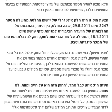
אלא מוצע להתיר מספר מצומצם של ערוצי פרסומת הממוקדים בציבור
המעשנים בלבד, שייחשפו לפרסומת באופן רצוני.
הצעת חוק זו היא חלק אינטגרלי של יישום החלטת ממשלה מספר
3247 מיום 29.5.2011, שבה הוחלט, בין היתר, בהתבסס על
המלצותיה של הוועדה הציבורית למניעת נזקי עישון מיום
18.1.2011, המטילה על שר הבריאות לחוקק חוק להגבלת הפרסום
של ממכר סיגריות וטבק.
“מוצר עישון”, כפי שנכתב בהצעה, שעליו יחול החוק יכלול את כל סוגי
חומרי העישון, לרבות טבק וחומרים אחרים ממקור צמחי וכן את
המוצרים המשמשים לעישונם. בהתאם לכך, האיסורים החלים היום על
מוצר טבק יחולו על מוצרי עישון נוספים, שאינם מכילים טבק, וכן על
המוצרים המשמשים לעישון טבק וחומרים אלו.
היוזם ח”כ איתן כבל אמר, “החוק הזה הוא על חיים ומוות, לא
פחות.
כמעשן כבד לשעבר אני מרגיש שליחות אמיתית לשנות את
החוק ולהציל את אלו שנדמה להם שהם מבינים את המשמעותיות של
העישון. המאבק על ביטול הפרסום באינטרנט וברשתות החברתיות מכוון
לדור הצעיר שצורכים את רוב המידע שלהם דרך פלטפורמות אלו
“