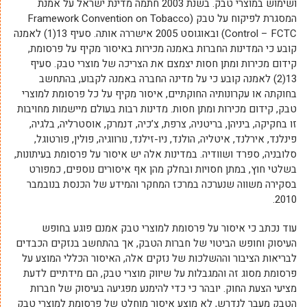
ושימוש במוצרי טבק. בשנת 2003 חתמה מדינת ישראל על אמנת
המסגרת לפיקוח על טבק
(
Framework Convention on Tobacco
Control – FCTC
)
ובאוגוסט 2005 אישררה אותה. סעיף 13(1) לאמנה
קובע כי המדינות החברות באמנה מכירות באיסור מקיף על פרסומת,
קידום מכירות ומתן חסות יצמצם את הצריכה של מוצרי טבק. סעיף
13(2) לאמנה קובע כי על מדינה החברה באמנה לקבוע, בהתחשב
בחוקתה או עקרונותיה החוקתיים, איסור מקיף על כל פרסומת למוצרי
טבק, קידום מכירות ומתן חסות. מדינות רבות בעולם מיישמות מחויבות
זו בחקיקה, ביניהן, בריטניה, צרפת, צ’כיה, דנמרק, אוסטרליה, בלגיה,
פינלנד, אירלנד, איטליה, הולנד, ניו-זילנד, נורווגיה, פולין, פורטוגל,
סלובניה, ספרד ושוודיה. במדינות אלה יש איסור על פרסומת בעיתונות,
בשלטי חוץ, במתן חסויות ובחלק מהן אף איסורים נוספים, כמפורט
בסקירה משווה שנערכה במרכז המחקר והמידע של הכנסת בנובמבר
2010.
עוד נכתב כי איסור על פרסומת למוצרי טבק אמנם פוגע בחופש
העיסוק וחופש הביטוי של חברות הטבק, אך בהתחשב בנזקים הכבדים
לבריאות הציבור וההשלכות של נזקים אלה, האיסור הכללי המוצע על
פרסומת מסוג זה והמגבלות על שיווק מוצרי טבק, הם מידתיים לדעת
מציעי הצעת החוק. יובהר כי כדי להימנע מפגיעה בעיסוק של חברות
הטבק מעבר לנדרש, לא מוצע איסור מוחלט של פרסומת למוצרי טבק