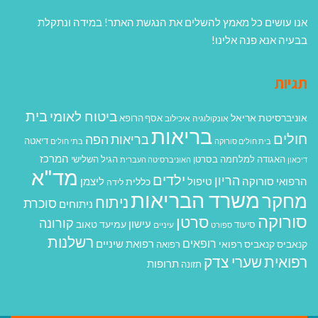
אנו עושים כל מאמץ להשלים את הנגשת האתר! במידה ונתקלת
בבעיה אנא פנה אלינו!
תגיות
בית
ביטוח לאומי
אוניברסיטת אריאל
אסף הרופא
אונקולוגיה
איכילוב
בריאות
חולים
בריאות הפה
דיאטה
בית חולים סורוקה
בתי חולים
המרכז
האגודה למלחמה בסרטן
הגיל השלישי
דיכאון
האוניברסיטה העברית
מד"א
ילדים
הריון
הרפואי סורוקה
טיפול
ליצמן
כללית
לידה
משרד הבריאות
מחקר
ניתוח
סוכרת
ניתוחים
סורוקה
סרטן
קורונה
עישון
עמיעד טאוב
סיעוד
ספורט
עיניים
רשלנות
רופאים
רפואת שיניים
קנאביס
קנאביס רפואי
רפואה
רפואית
שערי צדק
תרופות
תזונה