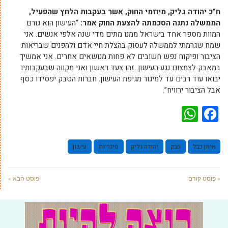
ח”כ יהודה גליק, מיוזמי החוק, אשר בעקבות הלחץ שהפעיל,
הממשלה נתנה הסכמתה להצעת החוק אמר:
“העישון הוא גורם
המוות מספר אחד בישראל ממנו מתים מדי שנה אלפי אנשים. אני
שמח שגרמתי לממשלה לעסוק בהצלת חיי אדם ולהפנים שבריאות
הציבור ופיקוח נפש חשובים לא פחות מנושאים אחרים
.
אני אמשיך
במאבק לצמצום נגע העישון. זהו צעד ראשון ואני מקווה שבעקבותיו
יבואו עוד רבים עד למיגור מגיפת העישון. חברות הטבק יפסידו כסף
אבל הציבור ירוויח”.
WhatsApp
Facebook
איתן כבל
טבק
יהודה גליק
סיגריות
עישון
« פוסט קודם
פוסט הבא »