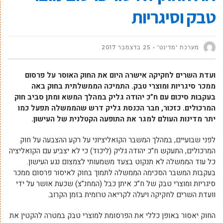
טבק וסיגריות
מערכת 'מדינט'
25 בדצמבר 2017
ועדת השרים לחקיקה אישרה היום את החוק האוסר על פרסום
ממכר סיגריות ומוצרי טבק. התמיכה הממשלתית בחוק באה
בעקבות סיכום עם ח”כ יהודה גליק במהלך המשא ומתן סביב חוק
המרכולים. כזכור, חבר הכנסת גליק דרש שהממשלה תפעל כמו
יתר מדינות העולם למגר את התופעה הקטלנית של העישון.
לפני שבועיים, במהלך המשבר הקואליציוני על רקע ההצבעה על חוק
המרכולים, התעקש ח”כ יהודה גליק (ליכוד) כי לא יצביע עם הקואליציה
כל עוד הממשלה לא תנקוט בצעד משמעותי לצמצום נגע העישון.
בעקבות המשבר הסכימה הממשלה לתמוך בחוק לאיסור פרסום ממכר
סיגריות ומוצרי טבק של ח”כ איתן כבל (המחנ”צ) שכעת אושר על ידי
וועדת השרים לחקיקה ויעלה לקריאה טרומית בזמן הקרוב.
החוק יאסור באופן כללי את הפרסומת למוצרי טבק במטרה להקטין את